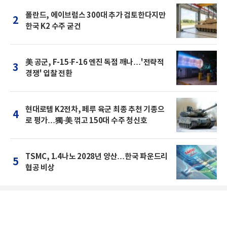
폴란드, 에이브럼스 300대 추가 검토한다지만
2
한국 K2 수주 굳건
美 공군, F-15·F-16 엔진 독점 깨나…'전략적
3
경쟁' 입찰 전환
현대로템 K2전차, 페루 육군 최종 추천 기종으
4
로 평가…獨·美 꺾고 150대 수주 청신호
TSMC, 1.4나노 2028년 양산…한국 파운드리
5
협공 비상