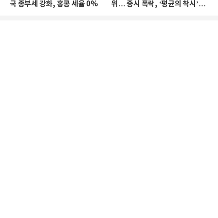
국 종부세 강화, 홍콩 세율 0%
위… 증시 폭락, ‘평균의 착시’와
부의 유동성 위기