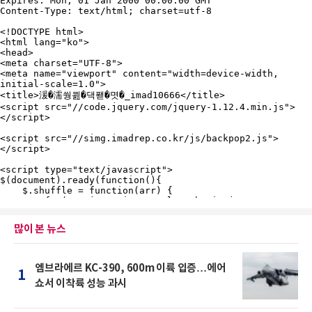
많이 본 뉴스
엠브라에르 KC-390, 600m 이륙 입증…에어
1
쇼서 이착륙 성능 과시