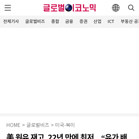
전체기사
글로벌비즈
종합
금융
증권
산업
ICT
부동산·공
HOME
>
글로벌비즈
>
미국·북미
美 원유 재고, 22년 만에 최저…“유가 배