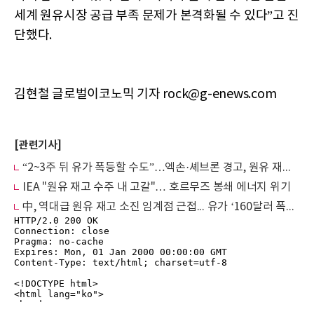
세계 원유시장 공급 부족 문제가 본격화될 수 있다”고 진
단했다.
김현철 글로벌이코노믹 기자 rock@g-enews.com
[관련기사]
“2~3주 뒤 유가 폭등할 수도”…엑손·셰브론 경고, 원유 재고 ‘위험 수위’
IEA "원유 재고 수주 내 고갈"… 호르무즈 봉쇄 에너지 위기
中, 역대급 원유 재고 소진 임계점 근접... 유가 ‘160달러 폭탄’ 터지나