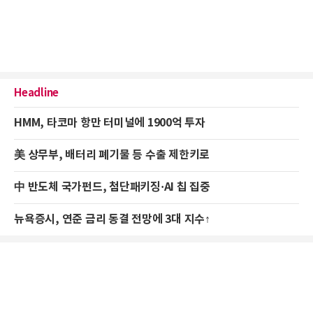
Headline
HMM, 타코마 항만 터미널에 1900억 투자
美 상무부, 배터리 폐기물 등 수출 제한키로
中 반도체 국가펀드, 첨단패키징·AI 칩 집중
뉴욕증시, 연준 금리 동결 전망에 3대 지수↑