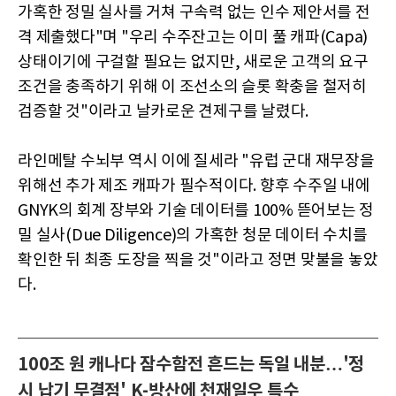
가혹한 정밀 실사를 거쳐 구속력 없는 인수 제안서를 전
격 제출했다"며 "우리 수주잔고는 이미 풀 캐파(Capa)
상태이기에 구걸할 필요는 없지만, 새로운 고객의 요구
조건을 충족하기 위해 이 조선소의 슬롯 확충을 철저히
검증할 것"이라고 날카로운 견제구를 날렸다.
라인메탈 수뇌부 역시 이에 질세라 "유럽 군대 재무장을
위해선 추가 제조 캐파가 필수적이다. 향후 수주일 내에
GNYK의 회계 장부와 기술 데이터를 100% 뜯어보는 정
밀 실사(Due Diligence)의 가혹한 청문 데이터 수치를
확인한 뒤 최종 도장을 찍을 것"이라고 정면 맞불을 놓았
다.
100조 원 캐나다 잠수함전 흔드는 독일 내분…'정
시 납기 무결점' K-방산에 천재일우 특수