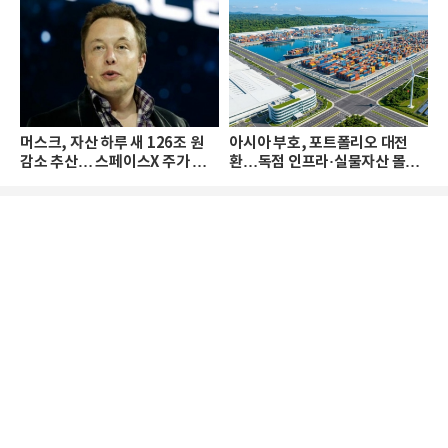
머스크, 자산 하루 새 126조 원
아시아 부호, 포트폴리오 대전
감소 추산… 스페이스X 주가 하
환…독점 인프라·실물자산 몰린
락 때문
다