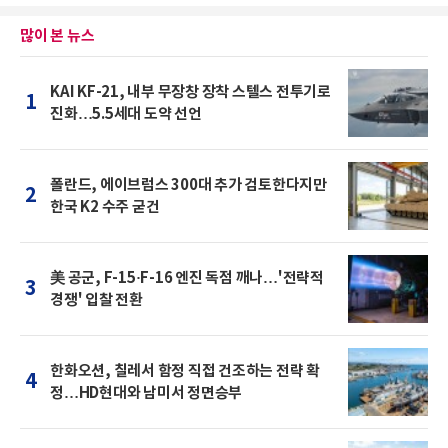
많이 본 뉴스
KAI KF-21, 내부 무장창 장착 스텔스 전투기로
1
진화…5.5세대 도약 선언
폴란드, 에이브럼스 300대 추가 검토한다지만
2
한국 K2 수주 굳건
美 공군, F-15·F-16 엔진 독점 깨나…'전략적
3
경쟁' 입찰 전환
한화오션, 칠레서 함정 직접 건조하는 전략 확
4
정…HD현대와 남미서 정면승부