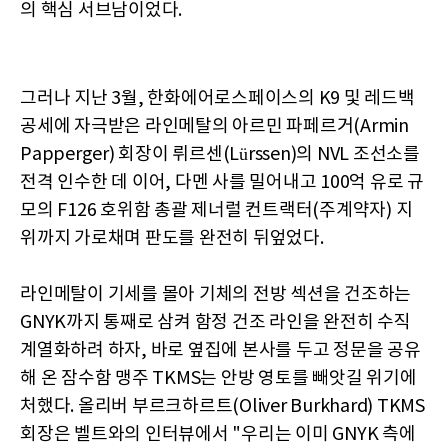
의 핵심 서브남이었다.
그러나 지난 3월, 한화에어로스페이스의 K9 및 레드백
공세에 자극받은 라인메탈의 아르민 파페르거(Armin
Papperger) 회장이 뤼르센(Lürssen)의 NVL 조선소를
전격 인수한 데 이어, 다멘 사를 밀어내고 100억 유로 규
모의 F126 호위함 총괄 제너럴 컨트랙터(주계약자) 지
위까지 가로채며 판도를 완전히 뒤엎었다.
라인메탈이 기세를 몰아 기체의 전방 섹션을 건조하는
GNYK까지 통째로 삼켜 함정 건조 라인을 완전히 수직
계열화하려 하자, 바로 옆집에 본사를 두고 정문을 공유
해 온 잠수함 맹주 TKMS는 안방 영토를 빼앗길 위기에
처했다. 올리버 부르크하르트(Oliver Burkhard) TKMS
회장은 벨트와의 인터뷰에서 "우리는 이미 GNYK 측에