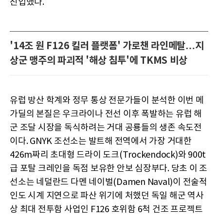
진입했다.
'14조 원 F126 킬러 플랫폼' 가로챈 라인메탈…지
상군 맹주의 파괴적 '해상 침투'에 TKMS 비상
유럽 방산 학계와 정무 통상 전문가들이 분석한 이번 메
가딜의 본질은 우크라이나 전선 이후 폭발하는 유럽 해
군 조달 시장을 독식하려는 거대 공룡들의 생존 속도전
이다. GNYK 조선소는 발트해 전역에서 가장 거대한
426m짜리 초대형 드라이 도크(Trockendock)와 900t
급 포탈 크레인을 독점 보유한 안보 심장부다. 당초 이 조
선소는 네덜란드 다멘 네이벌(Damen Naval)이 전술적
인도 시계 지연으로 파산 위기에 처했던 독일 해군 역사
상 최대 전투함 사업인 F126 호위함 6척 건조 프로젝트