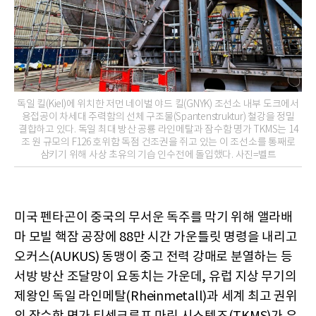
독일 킬(Kiel)에 위치한 저먼 네이벌 야드 킬(GNYK) 조선소 내부 도크에서
용접공이 차세대 주력함의 선체 구조물(Spantenstruktur) 철강을 정밀
결합하고 있다. 독일 최대 방산 공룡 라인메탈과 잠수함 명가 TKMS는 14
조 원 규모의 F126 호위함 독점 건조권을 쥐고 있는 이 조선소를 통째로
삼키기 위해 사상 초유의 기습 인수전에 돌입했다. 사진=벨트
미국 펜타곤이 중국의 무서운 독주를 막기 위해 앨라배
마 모빌 핵잠 공장에 88만 시간 가운틀릿 명령을 내리고
오커스(AUKUS) 동맹이 중고 전력 강매로 분열하는 등
서방 방산 조달망이 요동치는 가운데, 유럽 지상 무기의
제왕인 독일 라인메탈(Rheinmetall)과 세계 최고 권위