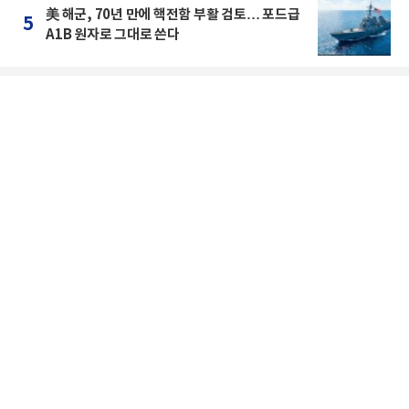
美 해군, 70년 만에 핵전함 부활 검토… 포드급
5
A1B 원자로 그대로 쓴다