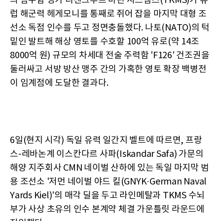
의 잠수함 명가 티센크루프 마린 시스템즈(TKMS)가 유
럽 해군력 헤게모니를 통째로 쥐어 잡을 마지막 대형 조
선소 독점 인수를 두고 정면충돌했다. 나토(NATO)의 턱
밑인 발트해 해상 영토를 수호할 100억 유로(약 14조
8000억 원) 규모의 차세대 전술 주력함 'F126' 건조권을
둘러싸고 서방 방산 맹주 간의 가혹한 영토 확장 백병전
이 임계점에 도달한 결과다.
6일(현지 시각) 독일 유력 일간지 벨트에 따르면, 프랑
스-레바논계 이스칸다르 사파(Iskandar Safa) 가문의
해양 지주회사 CMN 네이벌 산하에 있는 독일 마지막 범
용 조선소 '저먼 네이벌 야드 킬(GNYK·German Naval
Yards Kiel)'의 매각 딜을 두고 라인메탈과 TKMS 수뇌
부가 사상 초유의 인수 본계약 체결 가운틀릿 라운드에