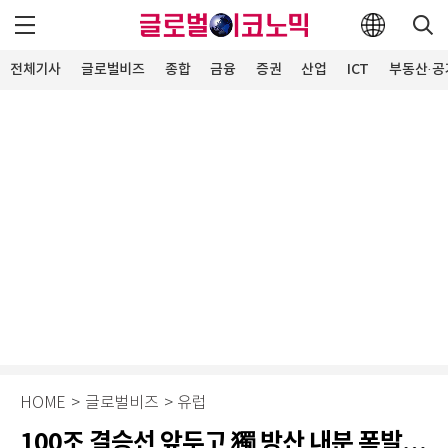
전체기사
글로벌비즈
종합
금융
증권
산업
ICT
부동산·공
HOME
>
글로벌비즈
>
유럽
100조 결승선 앞두고 獨 방산 내분 폭발…