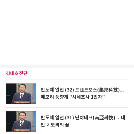
김대호 진단
반도체 열전 (32) 트렌드포스(集邦科技)...
메모리 풍향계 "시세조사 1인자"
반도체 열전 (31) 난야테크(南亞科技) ...대
만 메모리의 꿈