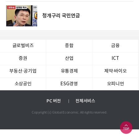
청개구리 국민연금
글로벌비즈
종합
금융
증권
산업
ICT
부동산·공기업
유통경제
제약∙바이오
소상공인
ESG경영
오피니언
PC 버전
전체서비스
Copyright (c) Global Economic. All rights reserved.