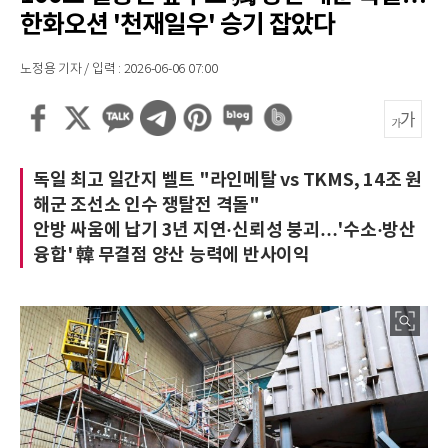
한화오션 '천재일우' 승기 잡았다
노정용 기자 / 입력 : 2026-06-06 07:00
독일 최고 일간지 벨트 "라인메탈 vs TKMS, 14조 원
해군 조선소 인수 쟁탈전 격돌"
안방 싸움에 납기 3년 지연·신뢰성 붕괴…'수소·방산
융합' 韓 무결점 양산 능력에 반사이익