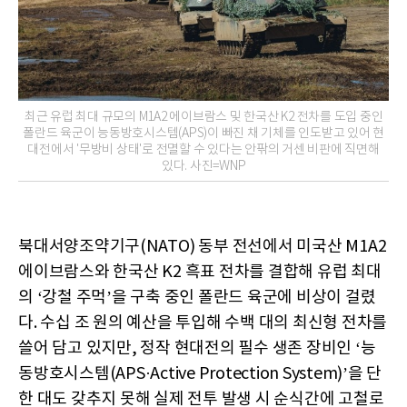
최근 유럽 최대 규모의 M1A2 에이브람스 및 한국산 K2 전차를 도입 중인
폴란드 육군이 능동방호시스템(APS)이 빠진 채 기체를 인도받고 있어 현
대전에서 '무방비 상태'로 전멸할 수 있다는 안팎의 거센 비판에 직면해
있다. 사진=WNP
북대서양조약기구(NATO) 동부 전선에서 미국산 M1A2
에이브람스와 한국산 K2 흑표 전차를 결합해 유럽 최대
의 ‘강철 주먹’을 구축 중인 폴란드 육군에 비상이 걸렸
다. 수십 조 원의 예산을 투입해 수백 대의 최신형 전차를
쓸어 담고 있지만, 정작 현대전의 필수 생존 장비인 ‘능
동방호시스템(APS·Active Protection System)’을 단
한 대도 갖추지 못해 실제 전투 발생 시 순식간에 고철로