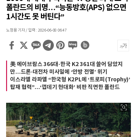
폴란드의 비명…“능동방호(APS) 없으면
1시간도 못 버틴다”
노정용 기자 / 입력 : 2026-06-08 06:47
美 에이브람스 366대·한국 K2 361대 쓸어 담았지
만…드론·대전차 미사일에 ‘안방 전멸’ 위기
이스라엘 라파엘 “한국형 K2PL에 ‘트로피(Trophy)’
탑재 협력”…‘껍데기 현대화’ 비판 직면한 폴란드