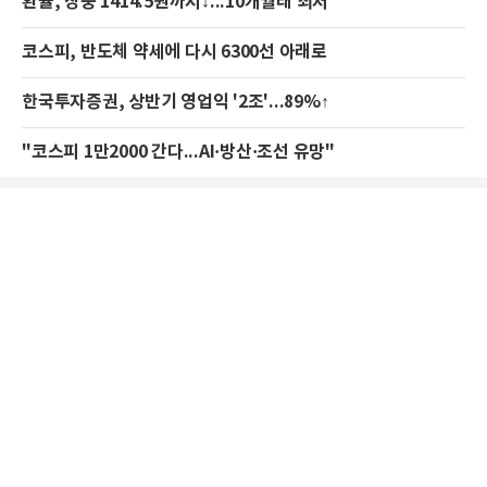
환율, 장중 1414.5원까지↓...10개월래 최저
코스피, 반도체 약세에 다시 6300선 아래로
한국투자증권, 상반기 영업익 '2조'...89%↑
"코스피 1만2000 간다...AI·방산·조선 유망"