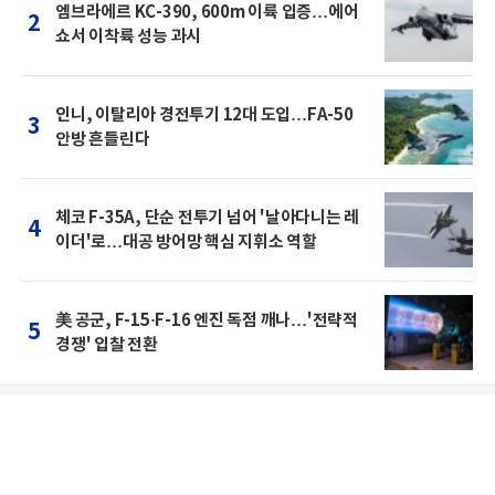
엠브라에르 KC-390, 600m 이륙 입증…에어
2
쇼서 이착륙 성능 과시
인니, 이탈리아 경전투기 12대 도입…FA-50
3
안방 흔들린다
체코 F-35A, 단순 전투기 넘어 '날아다니는 레
4
이더'로…대공 방어망 핵심 지휘소 역할
美 공군, F-15·F-16 엔진 독점 깨나…'전략적
5
경쟁' 입찰 전환