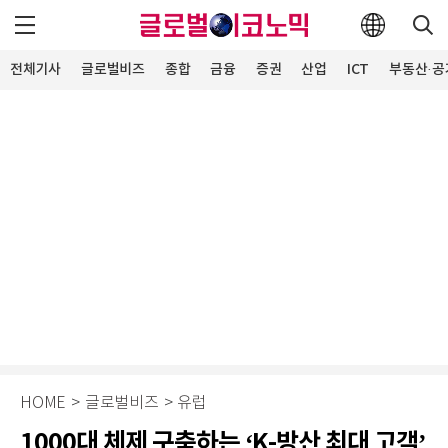
전체기사
글로벌비즈
종합
금융
증권
산업
ICT
부동산·공
HOME
>
글로벌비즈
>
유럽
1000대 체제 구축하는 ‘K-방산 최대 고객’