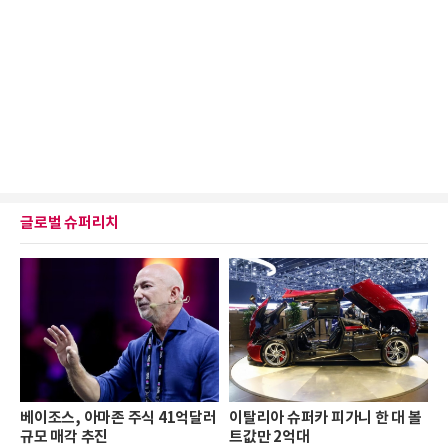
글로벌 슈퍼리치
베이조스, 아마존 주식 41억달러
이탈리아 슈퍼카 피가니 한 대 볼
규모 매각 추진
트값만 2억대