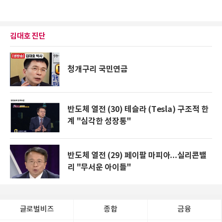
김대호 진단
청개구리 국민연금
반도체 열전 (30) 테슬라 (Tesla) 구조적 한
계 "심각한 성장통"
반도체 열전 (29) 페이팔 마피아...실리콘밸
리 "무서운 아이들"
글로벌비즈
종합
금융