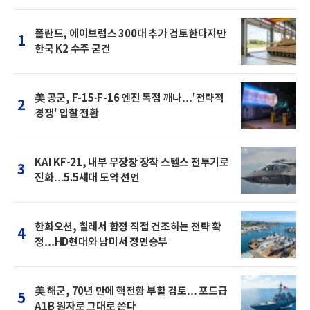
폴란드, 에이브럼스 300대 추가 검토한다지만
1
한국 K2 수주 굳건
美 공군, F-15·F-16 엔진 독점 깨나…'전략적
2
경쟁' 입찰 전환
KAI KF-21, 내부 무장창 장착 스텔스 전투기로
3
진화…5.5세대 도약 선언
한화오션, 칠레서 함정 직접 건조하는 전략 확
4
정…HD현대와 남미서 정면승부
美 해군, 70년 만에 핵전함 부활 검토… 포드급
5
A1B 원자로 그대로 쓴다