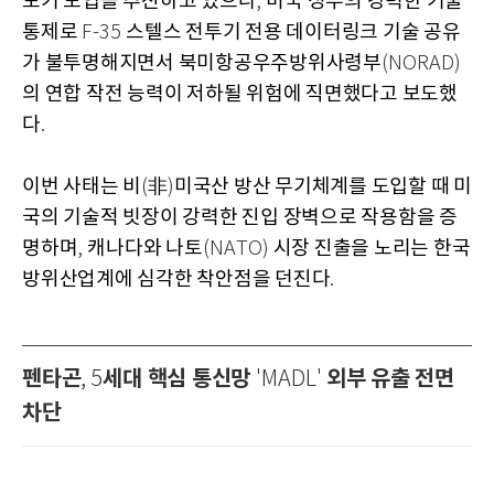
보기 도입을 추진하고 있으나
미국 정부의 강력한 기술
,
통제로
스텔스 전투기 전용 데이터링크 기술 공유
F-35
가 불투명해지면서 북미항공우주방위사령부
(NORAD)
의 연합 작전 능력이 저하될 위험에 직면했다고 보도했
다
.
이번 사태는 비
非
미국산 방산 무기체계를 도입할 때 미
(
)
국의 기술적 빗장이 강력한 진입 장벽으로 작용함을 증
명하며
캐나다와 나토
시장 진출을 노리는 한국
,
(NATO)
방위산업계에 심각한 착안점을 던진다
.
펜타곤
세대 핵심 통신망
외부 유출 전면
, 5
'MADL'
차단