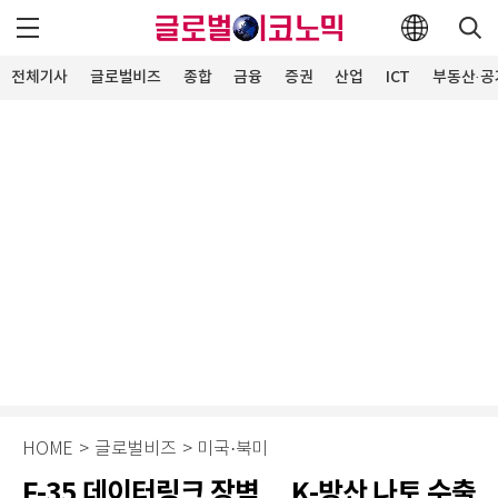
전체기사
글로벌비즈
종합
금융
증권
산업
ICT
부동산·공
HOME
>
글로벌비즈
>
미국·북미
F-35 데이터링크 장벽… K-방산 나토 수출