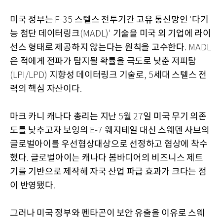
미국 정부는
스텔스 전투기간 고유 통신망인
다기
F-35
'
능 첨단 데이터링크
기술을 미국 외 기업에 라이
(MADL)'
선스 형태로 제공하지 않는다는 원칙을 고수한다
. MADL
은 적에게 전파가 탐지될 확률을 극도로 낮춘 저피탐
지향성 데이터링크 기술로
세대 스텔스 전
(LPI/LPD)
, 5
력의 핵심 자산이다
.
마크 카니 캐나다 총리는 지난
월
일 미국 무기 의존
5
27
도를 낮추고자 보잉의
웨지테일 대신 스웨덴 사브의
E-7
글로벌아이를 우선협상대상으로 선정하고 협상에 착수
했다
글로벌아이는 캐나다 봄바디어의 비즈니스 제트
.
기를 기반으로 제작해 자국 산업 파급 효과가 크다는 점
이 반영됐다
.
그러나 미국 정부와 펜타곤이 보안 유출을 이유로 스웨