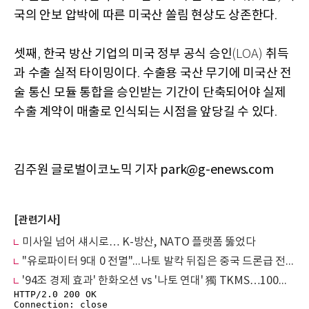
국의 안보 압박에 따른 미국산 쏠림 현상도 상존한다
.
셋째
한국 방산 기업의 미국 정부 공식 승인
취득
,
(LOA)
과 수출 실적 타이밍이다
수출용 국산 무기에 미국산 전
.
술 통신 모듈 통합을 승인받는 기간이 단축되어야 실제
수출 계약이 매출로 인식되는 시점을 앞당길 수 있다
.
김주원 글로벌이코노믹 기자 park@g-enews.com
[관련기사]
미사일 넘어 섀시로… K-방산, NATO 플랫폼 뚫었다
"유로파이터 9대 0 전멸"...나토 발칵 뒤집은 중국 드론급 전투기의 반란
'94조 경제 효과' 한화오션 vs '나토 연대' 獨 TKMS…100조 잠수함 막판 백병전