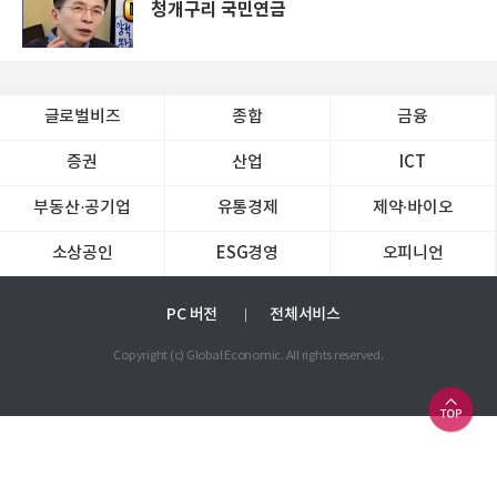
청개구리 국민연금
글로벌비즈
종합
금융
증권
산업
ICT
부동산·공기업
유통경제
제약∙바이오
소상공인
ESG경영
오피니언
PC 버전
전체서비스
Copyright (c) Global Economic. All rights reserved.