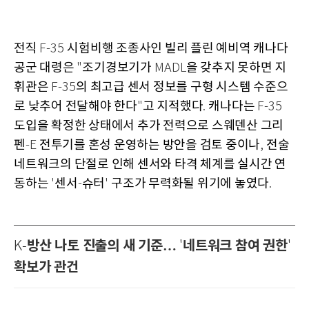
전직
시험비행 조종사인 빌리 플린 예비역 캐나다
F-35
공군 대령은
조기경보기가
을 갖추지 못하면 지
"
MADL
휘관은
의 최고급 센서 정보를 구형 시스템 수준으
F-35
로 낮추어 전달해야 한다
고 지적했다
캐나다는
"
.
F-35
도입을 확정한 상태에서 추가 전력으로 스웨덴산 그리
펜
전투기를 혼성 운영하는 방안을 검토 중이나
전술
-E
,
네트워크의 단절로 인해 센서와 타격 체계를 실시간 연
동하는
센서
슈터
구조가 무력화될 위기에 놓였다
'
-
'
.
방산 나토 진출의 새 기준…
네트워크 참여 권한
K-
'
'
확보가 관건