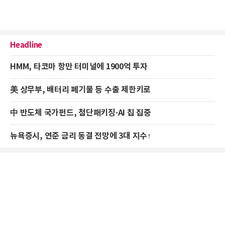
Headline
HMM, 타코마 항만 터미널에 1900억 투자
美 상무부, 배터리 폐기물 등 수출 제한키로
中 반도체 국가펀드, 첨단패키징·AI 칩 집중
뉴욕증시, 연준 금리 동결 전망에 3대 지수↑