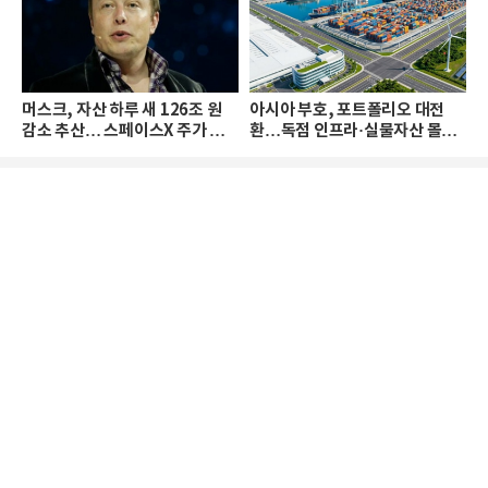
머스크, 자산 하루 새 126조 원
아시아 부호, 포트폴리오 대전
감소 추산… 스페이스X 주가 하
환…독점 인프라·실물자산 몰린
락 때문
다