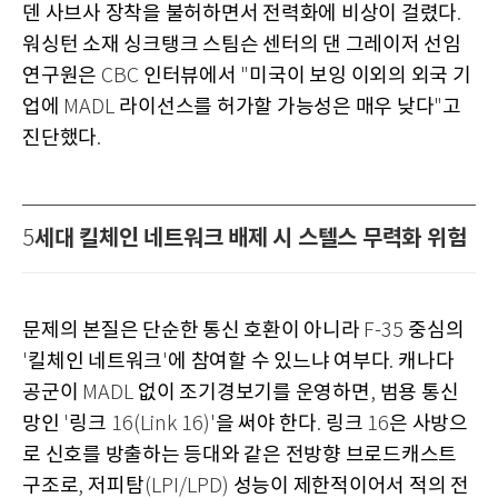
덴 사브사 장착을 불허하면서 전력화에 비상이 걸렸다
.
워싱턴 소재 싱크탱크 스팀슨 센터의 댄 그레이저 선임
연구원은
인터뷰에서
미국이 보잉 이외의 외국 기
CBC
"
업에
라이선스를 허가할 가능성은 매우 낮다
고
MADL
"
진단했다
.
세대 킬체인 네트워크 배제 시 스텔스 무력화 위험
5
문제의 본질은 단순한 통신 호환이 아니라
중심의
F-35
킬체인 네트워크
에 참여할 수 있느냐 여부다
캐나다
'
'
.
공군이
없이 조기경보기를 운영하면
범용 통신
MADL
,
망인
링크
을 써야 한다
링크
은 사방으
'
16(Link 16)'
.
16
로 신호를 방출하는 등대와 같은 전방향 브로드캐스트
구조로
저피탐
성능이 제한적이어서 적의 전
,
(LPI/LPD)