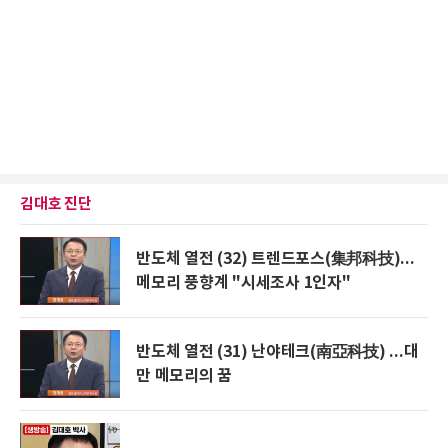
김대호 진단
반도체 열전 (32) 트렌드포스(集邦科技)...
메모리 풍향계 "시세조사 1인자"
반도체 열전 (31) 난야테크(南亞科技) ...대
만 메모리의 꿈