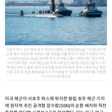
서호주 퍼스 인근 왕립 호주 해군의 HMAS 스털링(Stirling) 기지에 접안해
순환 배치 작전(SRF-West) 가동 공정을 조율 중인 미 해군의 최첨단 버지
니아급(Virginia-class) 원자력 추진 공격형 스텔스 핵잠수함 ‘USS 미네
소타(SSN-783)’. 미국 해군성은 하와이에 있던 제3잠수함전단을 이 기지
에 재전개하고 물류·정비 인프라를 확장하여 향후 호주가 독자적인 핵잠
수함 규제 및 운용 통제권을 조기 이식받을 수 있도록 아키텍처를 가동했
다. 사진=미국 해군성
미국 해군이 서호주 퍼스에 위치한 왕립 호주 해군 기지
에 원자력 추진 공격형 잠수함(SSN)의 순환 배치와 작전