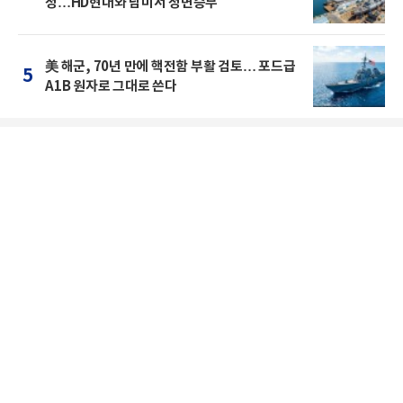
정…HD현대와 남미서 정면승부
美 해군, 70년 만에 핵전함 부활 검토… 포드급
5
A1B 원자로 그대로 쓴다