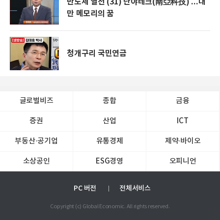
반도체 열전 (31) 난야테크(南亞科技) ...대
만 메모리의 꿈
청개구리 국민연금
글로벌비즈
종합
금융
증권
산업
ICT
부동산·공기업
유통경제
제약∙바이오
소상공인
ESG경영
오피니언
PC 버전
전체서비스
Copyright (c) Global Economic. All rights reserved.