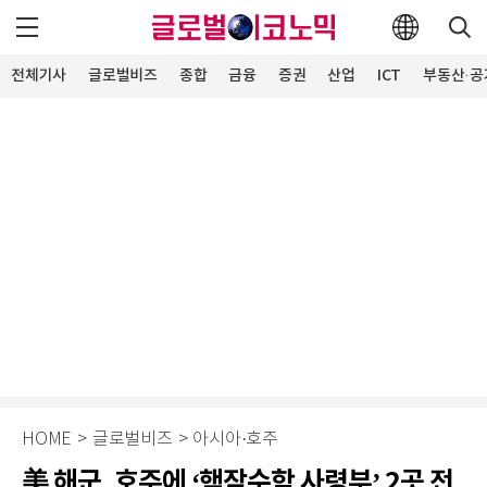
전체기사
글로벌비즈
종합
금융
증권
산업
ICT
부동산·공
HOME
>
글로벌비즈
>
아시아·호주
美 해군, 호주에 ‘핵잠수함 사령부’ 2곳 전