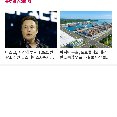
글로벌 슈퍼리치
머스크, 자산 하루 새 126조 원
아시아 부호, 포트폴리오 대전
감소 추산… 스페이스X 주가 하
환…독점 인프라·실물자산 몰린
락 때문
다