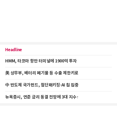
Headline
HMM, 타코마 항만 터미널에 1900억 투자
美 상무부, 배터리 폐기물 등 수출 제한키로
中 반도체 국가펀드, 첨단패키징·AI 칩 집중
뉴욕증시, 연준 금리 동결 전망에 3대 지수↑