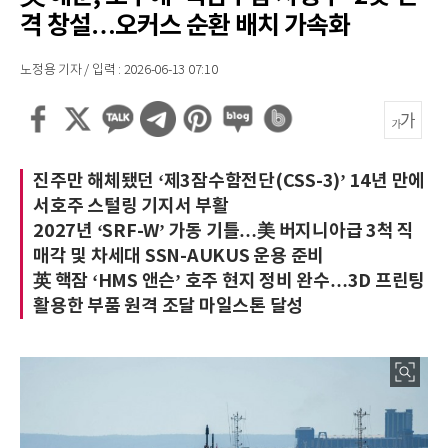
격 창설…오커스 순환 배치 가속화
노정용 기자 / 입력 : 2026-06-13 07:10
진주만 해체됐던 ‘제3잠수함전단(CSS-3)’ 14년 만에
서호주 스털링 기지서 부활
2027년 ‘SRF-W’ 가동 기틀…美 버지니아급 3척 직
매각 및 차세대 SSN-AUKUS 운용 준비
英 핵잠 ‘HMS 앤슨’ 호주 현지 정비 완수…3D 프린팅
활용한 부품 원격 조달 마일스톤 달성