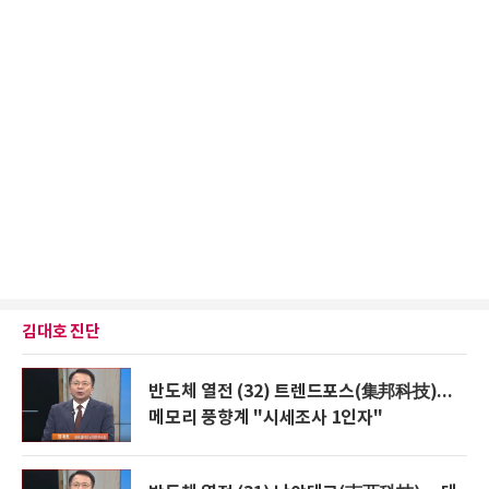
김대호 진단
반도체 열전 (32) 트렌드포스(集邦科技)...
메모리 풍향계 "시세조사 1인자"