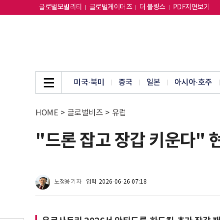
글로벌모빌리티
글로벌게이머즈
더 블링스
PDF지면보기
미국·북미
중국
일본
아시아·호주
HOME
>
글로벌비즈
>
유럽
"드론 잡고 장갑 키운다" 현
노정용 기자
입력
2026-06-26 07:18