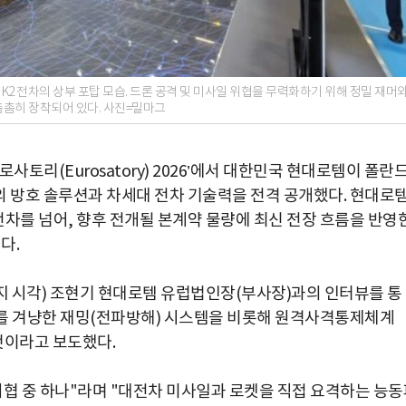
K2 전차의 상부 포탑 모습. 드론 공격 및 미사일 위협을 무력화하기 위해 정밀 재머
촘촘히 장착되어 있다. 사진=밀마그
사토리(Eurosatory) 2026’에서 대한민국 현대로템이 폴란
’의 방호 솔루션과 차세대 전차 기술력을 전격 공개했다. 현대로
 전차를 넘어, 향후 전개될 본계약 물량에 최신 전장 흐름을 반영
다.
(현지 시각) 조현기 현대로템 유럽법인장(부사장)과의 인터뷰를 통
력화를 겨냥한 재밍(전파방해) 시스템을 비롯해 원격사격통제체계
 것이라고 보도했다.
위협 중 하나"라며 "대전차 미사일과 로켓을 직접 요격하는 능동