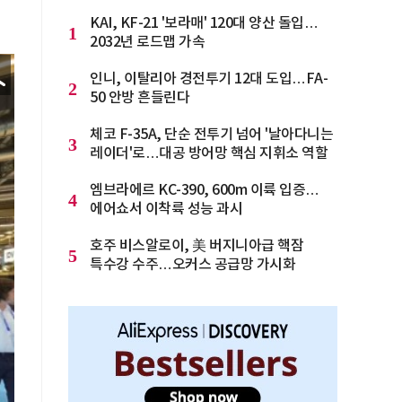
KAI, KF-21 '보라매' 120대 양산 돌입…
1
2032년 로드맵 가속
인니, 이탈리아 경전투기 12대 도입…FA-
2
50 안방 흔들린다
체코 F-35A, 단순 전투기 넘어 '날아다니는
3
레이더'로…대공 방어망 핵심 지휘소 역할
엠브라에르 KC-390, 600m 이륙 입증…
4
에어쇼서 이착륙 성능 과시
호주 비스알로이, 美 버지니아급 핵잠
5
특수강 수주…오커스 공급망 가시화