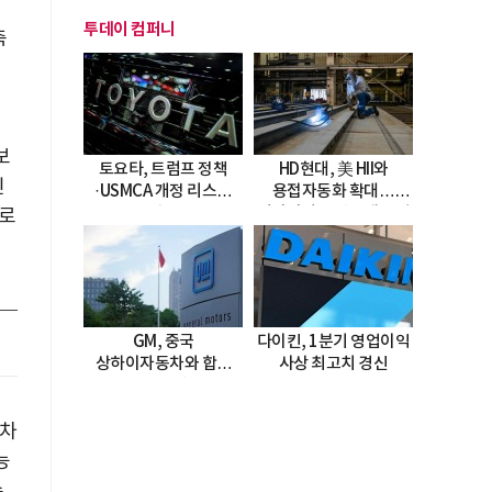
투데이 컴퍼니
축
보
토요타, 트럼프 정책
HD현대, 美 HII와
민
·USMCA 개정 리스크
용접자동화 확대…
직면
미시시피 조선소에 전격
대로
도입
GM, 중국
다이킨, 1분기 영업이익
상하이자동차와 합작
사상 최고치 경신
20년 연장…
2047년까지 파트너십
 차
지속
능
수