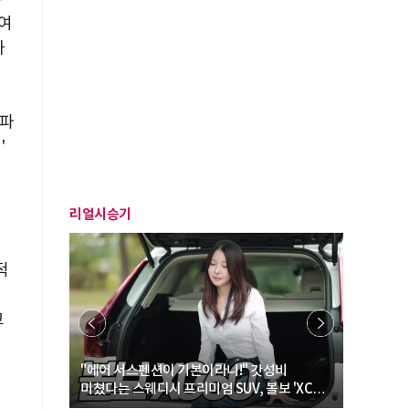
참여
하
 파
'
리얼시승기
적
페
고
… “여성·
"에어 서스펜션이 기본이라니!" 갓성비
"디자인 대
미쳤다는 스웨디시 프리미엄 SUV, 볼보 'XC60
크로스오버
B5 울트라'