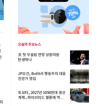
와
드
오늘의 주요뉴스
템
美 첫 무슬림 연방 상원의원
한
탄생하나
JP모건, BofA서 행동주의 대응
전문가 영입
토요타, 2027년 1050만대 생산
계획...하이브리드 열풍에 역대
파
최...