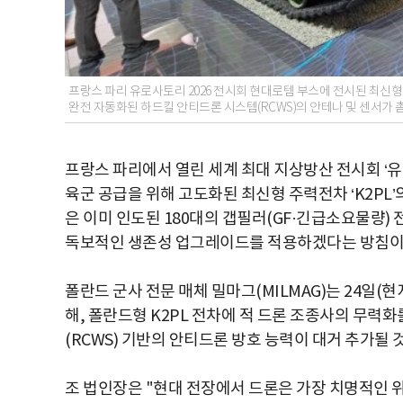
프랑스 파리 유로사토리 2026 전시회 현대로템 부스에 전시된 최신형 
완전 자동화된 하드킬 안티드론 시스템(RCWS)의 안테나 및 센서가 
프랑스 파리에서 열린 세계 최대 지상방산 전시회 ‘유로
육군 공급을 위해 고도화된 최신형 주력전차 ‘K2PL
은 이미 인도된 180대의 갭필러(GF·긴급소요물량)
독보적인 생존성 업그레이드를 적용하겠다는 방침이
폴란드 군사 전문 매체 밀마그(MILMAG)는 24일
해, 폴란드형 K2PL 전차에 적 드론 조종사의 무
(RCWS) 기반의 안티드론 방호 능력이 대거 추가될
조 법인장은 "현대 전장에서 드론은 가장 치명적인 