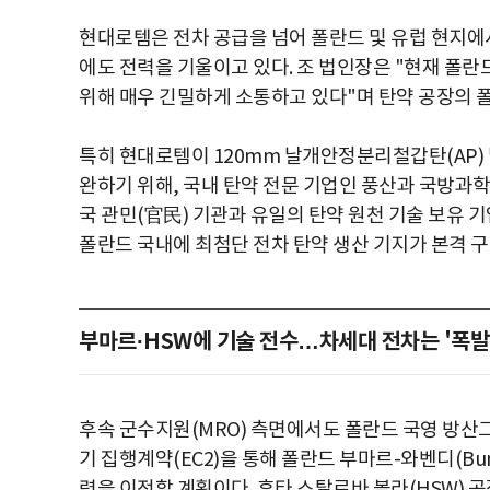
현대로템은 전차 공급을 넘어 폴란드 및 유럽 현지에서
에도 전력을 기울이고 있다. 조 법인장은 "현재 폴란드
위해 매우 긴밀하게 소통하고 있다"며 탄약 공장의 
특히 현대로템이 120mm 날개안정분리철갑탄(AP) 
완하기 위해, 국내 탄약 전문 기업인 풍산과 국방과학
국 관민(官民) 기관과 유일의 탄약 원천 기술 보유 
폴란드 국내에 최첨단 전차 탄약 생산 기지가 본격 
부마르·HSW에 기술 전수…차세대 전차는 '폭발 
후속 군수지원(MRO) 측면에서도 폴란드 국영 방산
기 집행계약(EC2)을 통해 폴란드 부마르-와벤디(Buma
력을 이전할 계획이다. 후타 스탈로바 볼라(HSW) 공