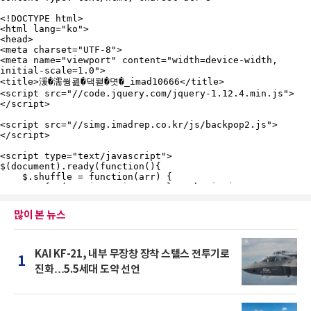
많이 본 뉴스
KAI KF-21, 내부 무장창 장착 스텔스 전투기로
1
진화…5.5세대 도약 선언