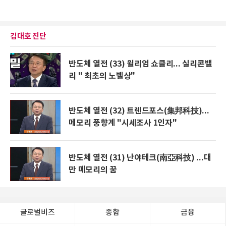
김대호 진단
반도체 열전 (33) 윌리엄 쇼클리... 실리콘밸
리 " 최초의 노벨상"
반도체 열전 (32) 트렌드포스(集邦科技)...
메모리 풍향계 "시세조사 1인자"
반도체 열전 (31) 난야테크(南亞科技) ...대
만 메모리의 꿈
글로벌비즈
종합
금융