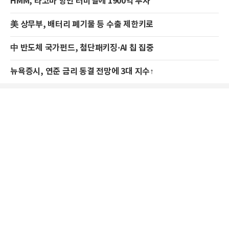
HMM, 타코마 항만 터미널에 1900억 투자
美 상무부, 배터리 폐기물 등 수출 제한키로
中 반도체 국가펀드, 첨단패키징·AI 칩 집중
뉴욕증시, 연준 금리 동결 전망에 3대 지수↑