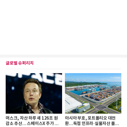
글로벌 슈퍼리치
머스크, 자산 하루 새 126조 원
아시아 부호, 포트폴리오 대전
감소 추산… 스페이스X 주가 하
환…독점 인프라·실물자산 몰린