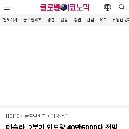
전체기사
글로벌비즈
종합
금융
증권
산업
ICT
부동산·공
HOME
>
글로벌비즈
>
미국·북미
테슬라, 2분기 인도량 40만6000대 전망