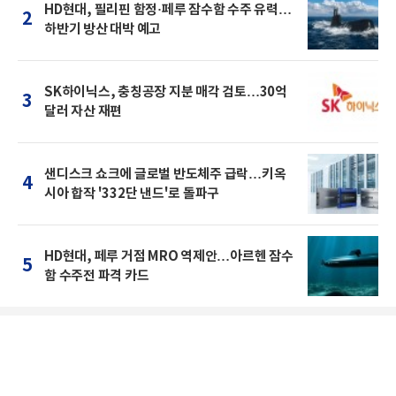
HD현대, 필리핀 함정·페루 잠수함 수주 유력…
2
하반기 방산 대박 예고
SK하이닉스, 충칭공장 지분 매각 검토…30억
3
달러 자산 재편
샌디스크 쇼크에 글로벌 반도체주 급락…키옥
4
시아 합작 '332단 낸드'로 돌파구
HD현대, 페루 거점 MRO 역제안…아르헨 잠수
5
함 수주전 파격 카드