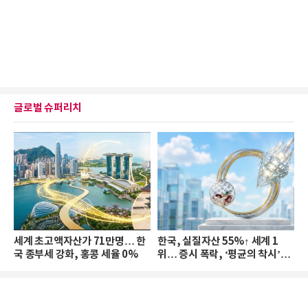
글로벌 슈퍼리치
세계 초고액자산가 71만명… 한
한국, 실질자산 55%↑ 세계 1
국 종부세 강화, 홍콩 세율 0%
위… 증시 폭락, ‘평균의 착시’와
부의 유동성 위기