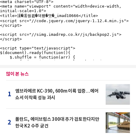
많이 본 뉴스
엠브라에르 KC-390, 600m 이륙 입증…에어
1
쇼서 이착륙 성능 과시
폴란드, 에이브럼스 300대 추가 검토한다지만
2
한국 K2 수주 굳건