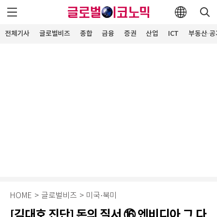
전체기사
글로벌비즈
종합
금융
증권
산업
ICT
부동산·공
HOME
>
글로벌비즈
>
미국·북미
[김대호 진단] 돈의 질서 ⑯ 엔비디아 그 다