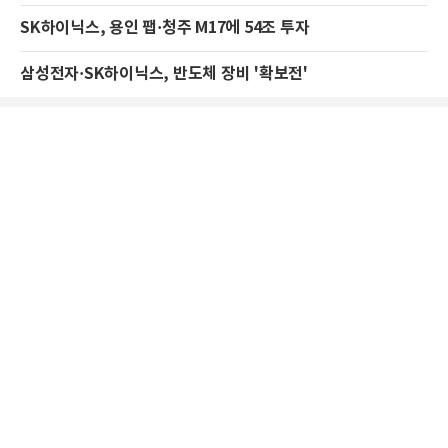
SK하이닉스, 용인 팹·청주 M17에 54조 투자
삼성전자·SK하이닉스, 반도체 장비 '확보전'