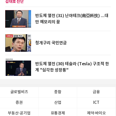
김대호 진단
반도체 열전 (31) 난야테크(南亞科技) ...대
만 메모리의 꿈
청개구리 국민연금
반도체 열전 (30) 테슬라 (Tesla) 구조적 한
계 "심각한 성장통"
글로벌비즈
종합
금융
증권
산업
ICT
부동산·공기업
유통경제
제약∙바이오