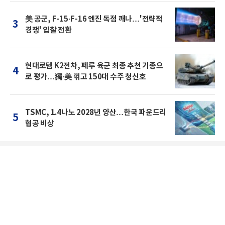
美 공군, F-15·F-16 엔진 독점 깨나…'전략적
3
경쟁' 입찰 전환
현대로템 K2전차, 페루 육군 최종 추천 기종으
4
로 평가…獨·美 꺾고 150대 수주 청신호
TSMC, 1.4나노 2028년 양산…한국 파운드리
5
협공 비상