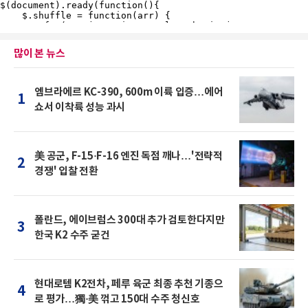
많이 본 뉴스
엠브라에르 KC-390, 600m 이륙 입증…에어
1
쇼서 이착륙 성능 과시
美 공군, F-15·F-16 엔진 독점 깨나…'전략적
2
경쟁' 입찰 전환
폴란드, 에이브럼스 300대 추가 검토한다지만
3
한국 K2 수주 굳건
현대로템 K2전차, 페루 육군 최종 추천 기종으
4
로 평가…獨·美 꺾고 150대 수주 청신호