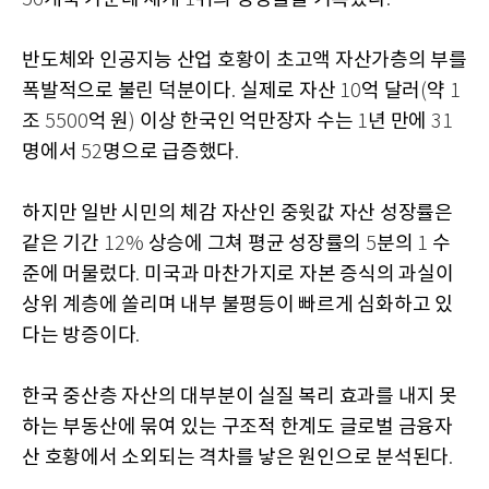
반도체와 인공지능 산업 호황이 초고액 자산가층의 부를
폭발적으로 불린 덕분이다
실제로 자산
억 달러
약
.
10
(
1
조
억 원
이상 한국인 억만장자 수는
년 만에
5500
)
1
31
명에서
명으로 급증했다
52
.
하지만 일반 시민의 체감 자산인 중윗값 자산 성장률은
같은 기간
상승에 그쳐 평균 성장률의
분의
수
12%
5
1
준에 머물렀다
미국과 마찬가지로 자본 증식의 과실이
.
상위 계층에 쏠리며 내부 불평등이 빠르게 심화하고 있
다는 방증이다
.
한국 중산층 자산의 대부분이 실질 복리 효과를 내지 못
하는 부동산에 묶여 있는 구조적 한계도 글로벌 금융자
산 호황에서 소외되는 격차를 낳은 원인으로 분석된다
.