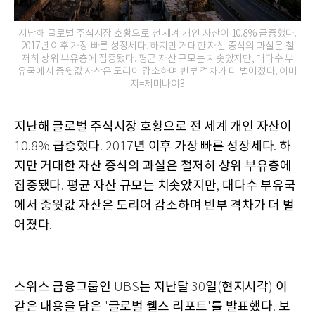
지난해 글로벌 주식시장 호황으로 전 세계 개인 자산이 10.8% 급증했다.
2017년 이후 가장 빠른 성장세다. 하지만 거대한 자산 증식의 과실은 철
저히 상위 부유층에 집중됐다. 평균 자산 규모는 치솟았지만, 대다수 부
유국에서 중윗값 자산은 도리어 감소하며 빈부 격차가 더 벌어졌다. 이미
지=제미나이3
지난해 글로벌 주식시장 호황으로 전 세계 개인 자산이
급증했다
년 이후 가장 빠른 성장세다
하
10.8%
. 2017
.
지만 거대한 자산 증식의 과실은 철저히 상위 부유층에
집중됐다
평균 자산 규모는 치솟았지만
대다수 부유국
.
,
에서 중윗값 자산은 도리어 감소하며 빈부 격차가 더 벌
어졌다
.
스위스 금융그룹인
는 지난달
일
현지시각
이
UBS
30
(
)
같은 내용을 담은
글로벌 웰스 리포트
를 발표했다
보
'
'
.