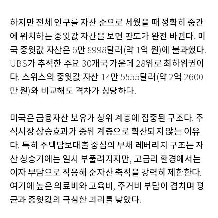
하지만 전체 인구를 자산 순으로 세웠을 때 정확히 중간
에 위치하는 중윗값 자산을 보면 판도가 완전 바뀐다
미
.
국 중윗값 자산은
만
달러
약
억 원
에 불과했다
6
8998
(
1
)
.
가 추적한 주요
개국 가운데
위로 최하위권이
UBS
30
28
다
스위스의 중윗값 자산
만
달러
약
억
.
14
5555
(
2
2600
만 원
와 비교해도 격차가 상당하다
)
.
미국은 금융자산 보유가 상위 계층에 집중된 구조다
주
.
식시장 상승효과가 중위 계층으로 확산되지 않는 이유
다
특히 주택담보대출 중심의 부채 레버리지 구조는 자
.
산 상승기에는 일시 부풀려지지만
고금리 환경에서는
,
이자 부담으로 작용해 순자산 축적을 강력히 제한한다
.
여기에 높은 의료비와 교육비
주거비 부담이 겹치며 평
,
균과 중윗값의 극심한 괴리를 낳았다
.