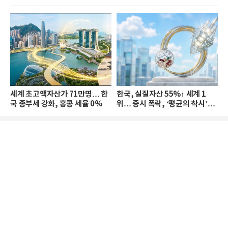
세계 초고액자산가 71만명… 한
한국, 실질자산 55%↑ 세계 1
국 종부세 강화, 홍콩 세율 0%
위… 증시 폭락, ‘평균의 착시’와
부의 유동성 위기