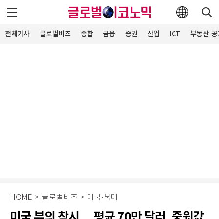
전체기사
글로벌비즈
종합
금융
증권
산업
ICT
부동산·공
HOME
>
글로벌비즈
>
미국·북미
미국 부의 착시… 평균 70만 달러, 중윗값