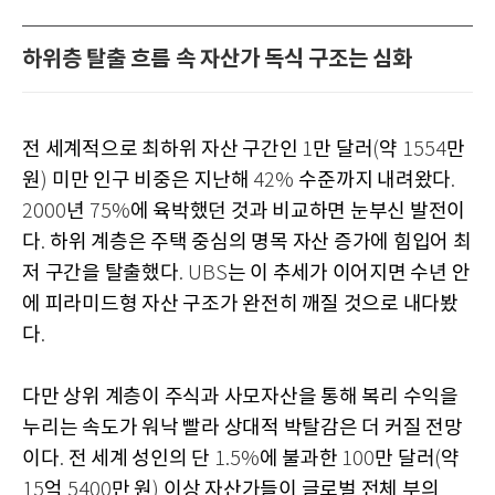
하위층 탈출 흐름 속 자산가 독식 구조는 심화
전 세계적으로 최하위 자산 구간인
만 달러
약
만
1
(
1554
원
미만 인구 비중은 지난해
수준까지 내려왔다
)
42%
.
년
에 육박했던 것과 비교하면 눈부신 발전이
2000
75%
다
하위 계층은 주택 중심의 명목 자산 증가에 힘입어 최
.
저 구간을 탈출했다
는 이 추세가 이어지면 수년 안
. UBS
에 피라미드형 자산 구조가 완전히 깨질 것으로 내다봤
다
.
다만 상위 계층이 주식과 사모자산을 통해 복리 수익을
누리는 속도가 워낙 빨라 상대적 박탈감은 더 커질 전망
이다
전 세계 성인의 단
에 불과한
만 달러
약
.
1.5%
100
(
억
만 원
이상 자산가들이 글로벌 전체 부의
15
5400
)