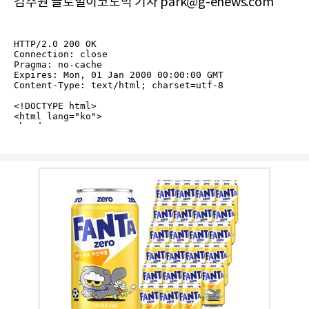
김주원 글로벌이코노믹 기자 park@g-enews.com