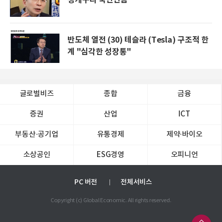
반도체 열전 (30) 테슬라 (Tesla) 구조적 한
계 "심각한 성장통"
글로벌비즈
종합
금융
증권
산업
ICT
부동산·공기업
유통경제
제약∙바이오
소상공인
ESG경영
오피니언
PC 버전
전체서비스
Copyright (c) Global Economic. All rights reserved.