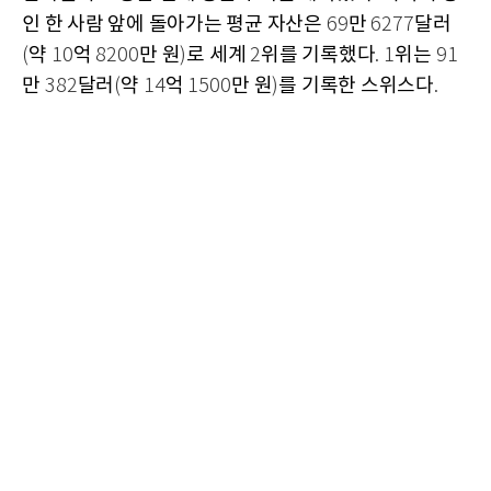
인 한 사람 앞에 돌아가는 평균 자산은
만
달러
69
6277
약
억
만 원
로 세계
위를 기록했다
위는
(
10
8200
)
2
. 1
91
만
달러
약
억
만 원
를 기록한 스위스다
382
(
14
1500
)
.