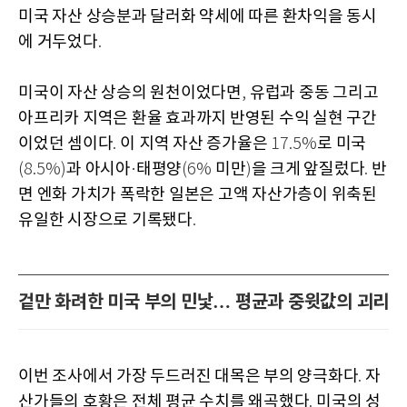
미국 자산 상승분과 달러화 약세에 따른 환차익을 동시
에 거두었다
.
미국이 자산 상승의 원천이었다면
유럽과 중동 그리고
,
아프리카 지역은 환율 효과까지 반영된 수익 실현 구간
이었던 셈이다
이 지역 자산 증가율은
로 미국
.
17.5%
과 아시아
태평양
미만
을 크게 앞질렀다
반
(8.5%)
·
(6%
)
.
면 엔화 가치가 폭락한 일본은 고액 자산가층이 위축된
유일한 시장으로 기록됐다
.
겉만 화려한 미국 부의 민낯… 평균과 중윗값의 괴리
이번 조사에서 가장 두드러진 대목은 부의 양극화다
자
.
산가들의 호황은 전체 평균 수치를 왜곡했다
미국의 성
.