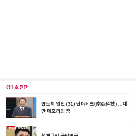
김대호 진단
반도체 열전 (31) 난야테크(南亞科技) ...대
만 메모리의 꿈
청개구리 국민연금