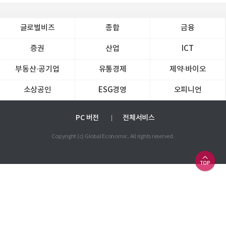
글로벌비즈
종합
금융
증권
산업
ICT
부동산·공기업
유통경제
제약∙바이오
소상공인
ESG경영
오피니언
PC 버전
전체서비스
Copyright (c) Global Economic. All rights reserved.