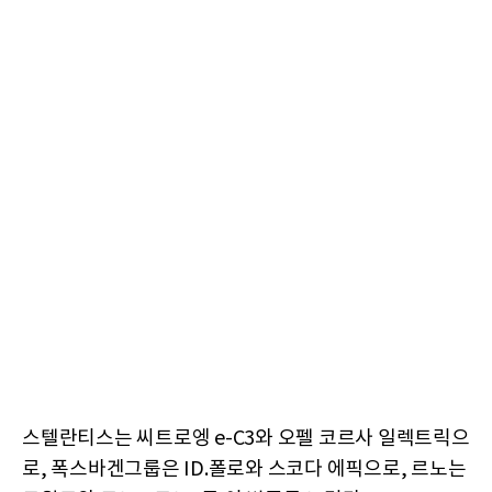
스텔란티스는 씨트로엥 e-C3와 오펠 코르사 일렉트릭으
로, 폭스바겐그룹은 ID.폴로와 스코다 에픽으로, 르노는