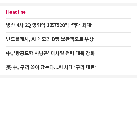
Headline
방산 4사 2Q 영업익 1조7520억 ‘역대 최대’
낸드플래시, AI 메모리 D램 보완책으로 부상
中, '항공모함 사냥꾼' 미사일 전력 대폭 강화
美·中, 구리 쓸어 담는다...AI 시대 ‘구리 대란’