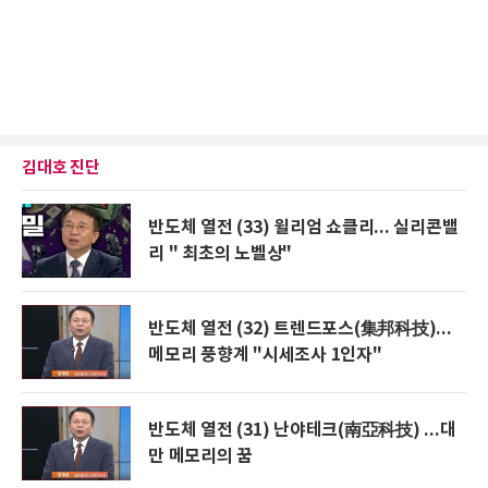
김대호 진단
반도체 열전 (33) 윌리엄 쇼클리... 실리콘밸
리 " 최초의 노벨상"
반도체 열전 (32) 트렌드포스(集邦科技)...
메모리 풍향계 "시세조사 1인자"
반도체 열전 (31) 난야테크(南亞科技) ...대
만 메모리의 꿈