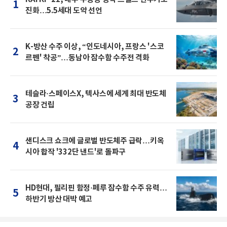
1
진화…5.5세대 도약 선언
K-방산 수주 이상, “인도네시아, 프랑스 '스코
2
르펜' 착공”…동남아 잠수함 수주전 격화
테슬라·스페이스X, 텍사스에 세계 최대 반도체
3
공장 건립
샌디스크 쇼크에 글로벌 반도체주 급락…키옥
4
시아 합작 '332단 낸드'로 돌파구
HD현대, 필리핀 함정·페루 잠수함 수주 유력…
5
하반기 방산 대박 예고