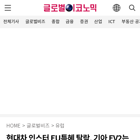
전체기사
글로벌비즈
종합
금융
증권
산업
ICT
부동산·공
HOME
>
글로벌비즈
>
유럽
현대차 인스터 EU특혜 탈락, 기아 EV2는