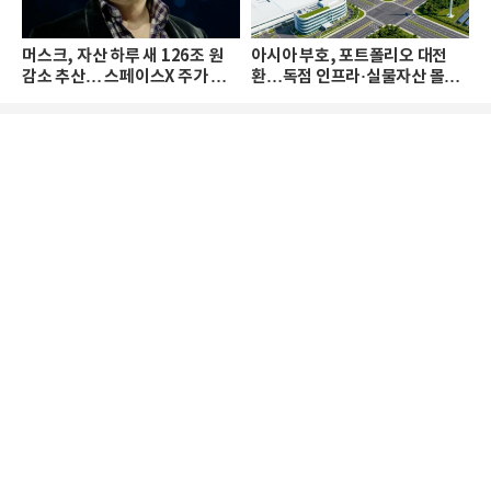
머스크, 자산 하루 새 126조 원
아시아 부호, 포트폴리오 대전
감소 추산… 스페이스X 주가 하
환…독점 인프라·실물자산 몰린
락 때문
다