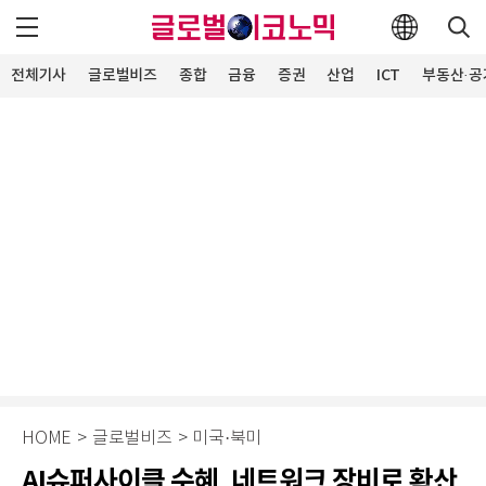
전체기사
글로벌비즈
종합
금융
증권
산업
ICT
부동산·공
HOME
>
글로벌비즈
>
미국·북미
AI슈퍼사이클 수혜, 네트워크 장비로 확산