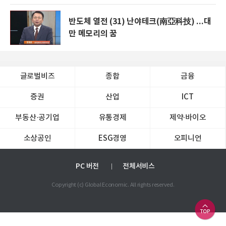
반도체 열전 (31) 난야테크(南亞科技) ...대
만 메모리의 꿈
글로벌비즈
종합
금융
증권
산업
ICT
부동산·공기업
유통경제
제약∙바이오
소상공인
ESG경영
오피니언
PC 버전
전체서비스
Copyright (c) Global Economic. All rights reserved.