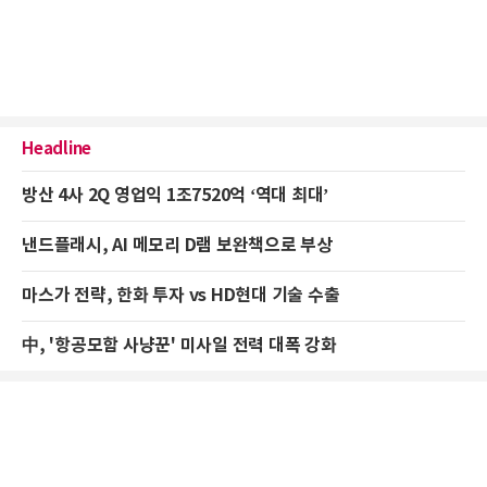
Headline
방산 4사 2Q 영업익 1조7520억 ‘역대 최대’
낸드플래시, AI 메모리 D램 보완책으로 부상
마스가 전략, 한화 투자 vs HD현대 기술 수출
中, '항공모함 사냥꾼' 미사일 전력 대폭 강화