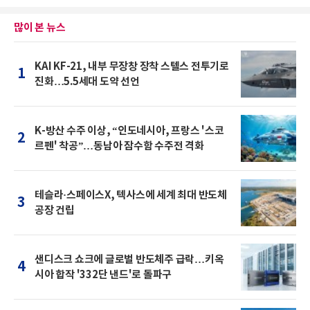
많이 본 뉴스
KAI KF-21, 내부 무장창 장착 스텔스 전투기로
1
진화…5.5세대 도약 선언
K-방산 수주 이상, “인도네시아, 프랑스 '스코
2
르펜' 착공”…동남아 잠수함 수주전 격화
테슬라·스페이스X, 텍사스에 세계 최대 반도체
3
공장 건립
샌디스크 쇼크에 글로벌 반도체주 급락…키옥
4
시아 합작 '332단 낸드'로 돌파구