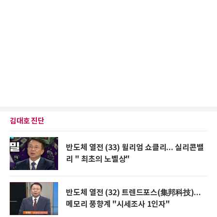
김대호 진단
반도체 열전 (33) 윌리엄 쇼클리... 실리콘밸
리 " 최초의 노벨상"
반도체 열전 (32) 트렌드포스(集邦科技)...
메모리 풍향계 "시세조사 1인자"