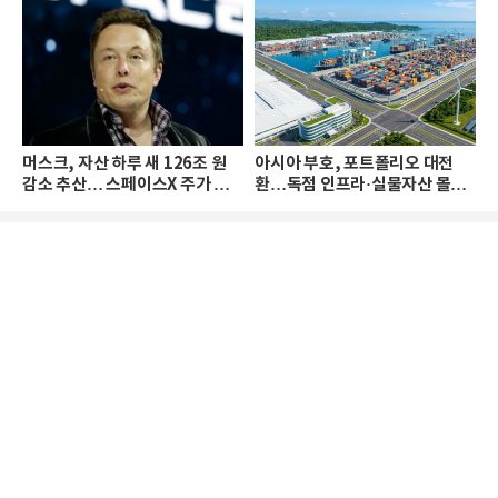
머스크, 자산 하루 새 126조 원
아시아 부호, 포트폴리오 대전
감소 추산… 스페이스X 주가 하
환…독점 인프라·실물자산 몰린
락 때문
다