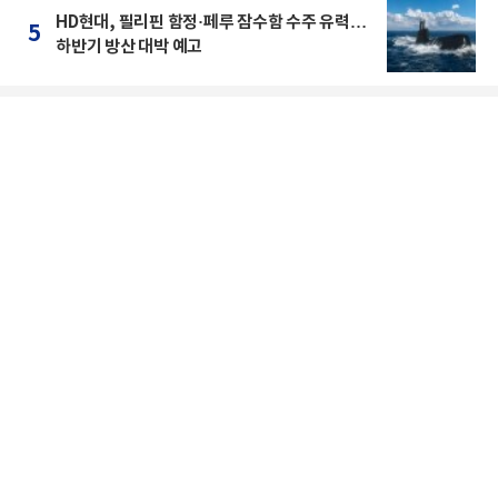
HD현대, 필리핀 함정·페루 잠수함 수주 유력…
5
하반기 방산 대박 예고