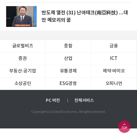
반도체 열전 (31) 난야테크(南亞科技) ...대
만 메모리의 꿈
글로벌비즈
종합
금융
증권
산업
ICT
부동산·공기업
유통경제
제약∙바이오
소상공인
ESG경영
오피니언
PC 버전
전체서비스
Copyright (c) Global Economic. All rights reserved.