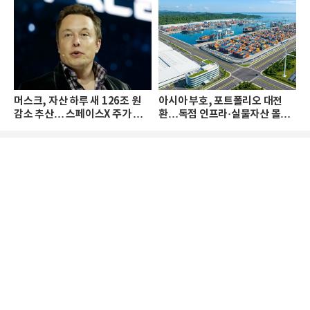
머스크, 자산 하루 새 126조 원
아시아 부호, 포트폴리오 대전
감소 추산… 스페이스X 주가 하
환…독점 인프라·실물자산 몰린
락 때문
다