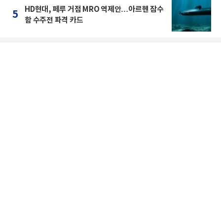
HD현대, 페루 거점 MRO 역제안…아르헨 잠수
5
함 수주전 파격 카드