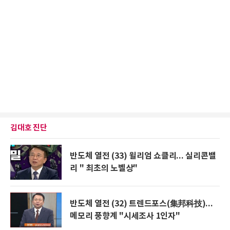
김대호 진단
반도체 열전 (33) 윌리엄 쇼클리... 실리콘밸
리 " 최초의 노벨상"
반도체 열전 (32) 트렌드포스(集邦科技)...
메모리 풍향계 "시세조사 1인자"