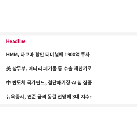
Headline
HMM, 타코마 항만 터미널에 1900억 투자
美 상무부, 배터리 폐기물 등 수출 제한키로
中 반도체 국가펀드, 첨단패키징·AI 칩 집중
뉴욕증시, 연준 금리 동결 전망에 3대 지수↑