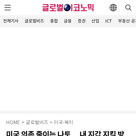
전체기사
글로벌비즈
종합
금융
증권
산업
ICT
부동산·공
HOME
>
글로벌비즈
>
미국·북미
미국 의존 줄이는 나토… 내 지갑 지킬 방