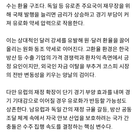
수는 환율 구조다
독일 등 유로존 주요국이 재무장을 위
.
해 국채 발행을 늘리면 금리가 상승하고 경기 부담이 커
져 유로화 약세 압력으로 작용한다
.
이는 상대적인 달러 강세를 유발해 원
달러 환율을 끌어
·
올리는 원화 동조 약세로 이어진다
고환율 환경은 한국
.
방산 등 수출 기업의 가격 경쟁력과 환차익 측면에서 긍
정 요인이지만
외국인 자금 이탈을 부추겨 코스피 시장
,
의 전반 변동성을 키우는 양날의 검이다
.
다만 유럽의 재정 확장이 단기 경기 부양 효과를 내며 경
기 기대감으로 이어질 경우 유로화가 반등할 가능성도
상존한다
남유럽과 독일 간의 재정 규율 갈등
방산 공동
.
,
조달 체계 속에서 자국 안보 산업을 보호하려는 국가 간
충돌은 수주 집행 속도를 결정하는 핵심 변수다
.