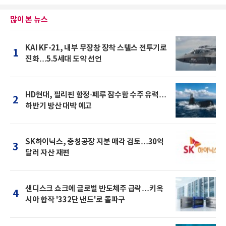
많이 본 뉴스
KAI KF-21, 내부 무장창 장착 스텔스 전투기로
1
진화…5.5세대 도약 선언
HD현대, 필리핀 함정·페루 잠수함 수주 유력…
2
하반기 방산 대박 예고
SK하이닉스, 충칭공장 지분 매각 검토…30억
3
달러 자산 재편
샌디스크 쇼크에 글로벌 반도체주 급락…키옥
4
시아 합작 '332단 낸드'로 돌파구