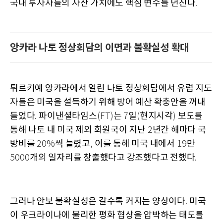
국내 투자자들의 자산 가치에도 핵심 변수를 던진다
.
앙카라 나토 정상회담의 이면과 불확실성 확대
튀르키예 앙카라에서 열린 나토 정상회담에서 유럽 지도
자들은 미국을 설득하기 위해 방어 예산 확충안을 꺼내
들었다
파이낸셜타임스
는
일
현지시각
보도를
.
(FT)
7
(
)
통해 나토 내 미국 제외 회원국이 지난
년간 해마다 국
2
방비를
씩 늘렸고
이를 통해 미국 내에서
만
20%
,
19
개의 일자리를 창출했다고 강조했다고 전했다
5000
.
그러나 안보 불확실성은 갈수록 커지는 양상이다
미국
.
이 우크라이나에 불리한 평화 협상을 압박하는 태도를