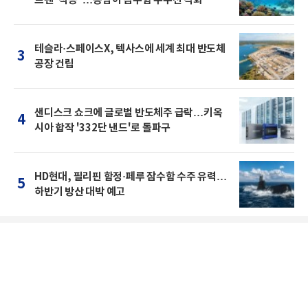
르펜' 착공”…동남아 잠수함 수주전 격화
테슬라·스페이스X, 텍사스에 세계 최대 반도체
3
공장 건립
샌디스크 쇼크에 글로벌 반도체주 급락…키옥
4
시아 합작 '332단 낸드'로 돌파구
HD현대, 필리핀 함정·페루 잠수함 수주 유력…
5
하반기 방산 대박 예고