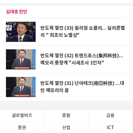
김대호 진단
반도체 열전 (33) 윌리엄 쇼클리... 실리콘밸
리 " 최초의 노벨상"
반도체 열전 (32) 트렌드포스(集邦科技)...
메모리 풍향계 "시세조사 1인자"
반도체 열전 (31) 난야테크(南亞科技) ...대
만 메모리의 꿈
글로벌비즈
종합
금융
증권
산업
ICT