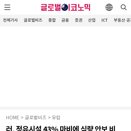
전체기사
글로벌비즈
종합
금융
증권
산업
ICT
부동산·공
HOME
>
글로벌비즈
>
유럽
러, 정유시설 43% 마비에 식량 안보 비