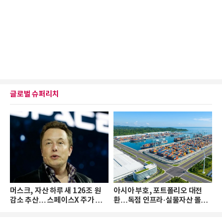
글로벌 슈퍼리치
머스크, 자산 하루 새 126조 원
아시아 부호, 포트폴리오 대전
감소 추산… 스페이스X 주가 하
환…독점 인프라·실물자산 몰린
락 때문
다