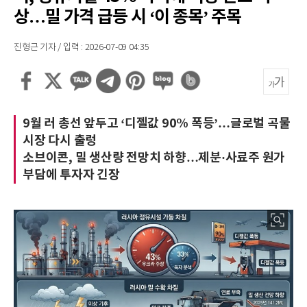
상…밀 가격 급등 시 ‘이 종목’ 주목
진형근 기자 / 입력 : 2026-07-09 04:35
9월 러 총선 앞두고 ‘디젤값 90% 폭등’…글로벌 곡물
시장 다시 출렁
소브이콘, 밀 생산량 전망치 하향…제분·사료주 원가
부담에 투자자 긴장