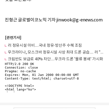
진형근 글로벌이코노믹 기자 jinwook@g-enews.com
[관련기사]
러 정유시설 마비…국내 정유·방산주 수혜 조짐
우크라이나, 모스크바 정유시설 사상 최대 드론 공습… 러 "보복성 '그룹 타격' 강화“
크림반도 보급로 40% 차단…우크라 드론 '물류 봉쇄' 가시화