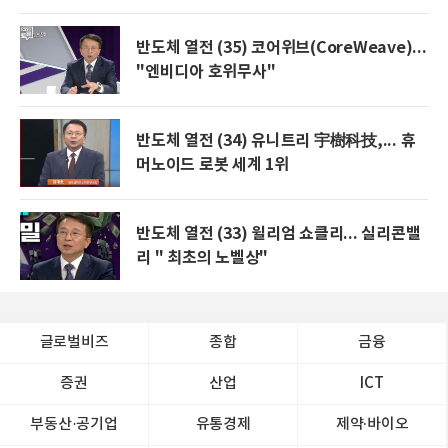
반도체 열전 (35) 코어위브(CoreWeave)...
"엔비디아 호위무사"
반도체 열전 (34) 유니트리 宇樹科技,... 휴
머노이드 로봇 세계 1위
반도체 열전 (33) 윌리엄 쇼클리... 실리콘밸
리 " 최초의 노벨상"
글로벌비즈
종합
금융
증권
산업
ICT
부동산·공기업
유통경제
제약∙바이오