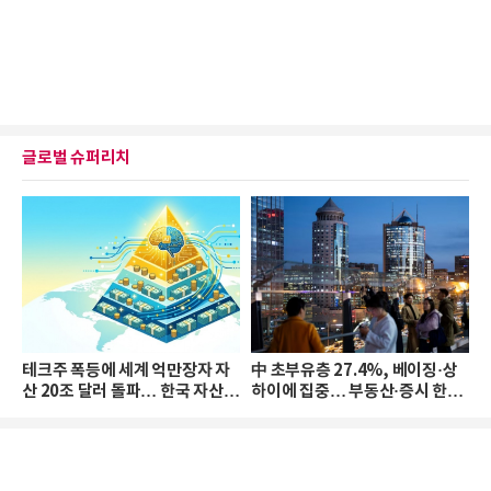
글로벌 슈퍼리치
테크주 폭등에 세계 억만장자 자
中 초부유층 27.4%, 베이징·상
산 20조 달러 돌파… 한국 자산
하이에 집중… 부동산·증시 한파
격차 확대
로 자산은 소폭 감소