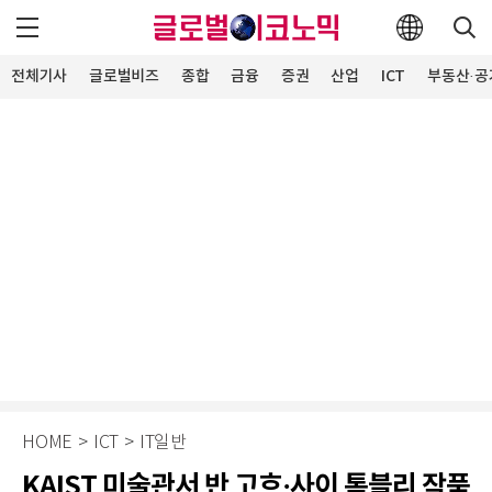
전체기사
글로벌비즈
종합
금융
증권
산업
ICT
부동산·공
HOME
>
ICT
>
IT일반
KAIST 미술관서 반 고흐·사이 톰블리 작품