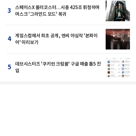
스페이스X 롤러코스터…시총 425조 휘청하며
3
머스크 '그라인드 모드' 복귀
게임스컴에서 최초 공개, 엔씨 야심작 '본파이
4
어' 미리보기
데브시스터즈 '쿠키런 크럼블' 구글 매출 톱5 진
5
입