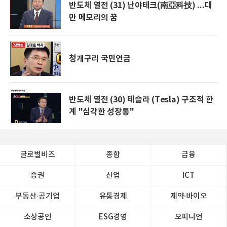
반도체 열전 (31) 난야테크(南亞科技) ...대
만 메모리의 꿈
청개구리 국민연금
반도체 열전 (30) 테슬라 (Tesla) 구조적 한
계 "심각한 성장통"
글로벌비즈
종합
금융
증권
산업
ICT
부동산·공기업
유통경제
제약∙바이오
소상공인
ESG경영
오피니언