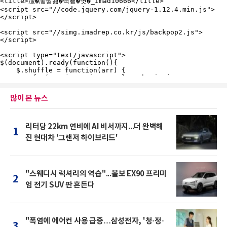
많이 본 뉴스
리터당 22km 연비에 AI 비서까지...더 완벽해
1
진 현대차 '그랜저 하이브리드'
"스웨디시 럭셔리의 역습"...볼보 EX90 프리미
2
엄 전기 SUV 판 흔든다
"폭염에 에어컨 사용 급증…삼성전자, '청·정·
3