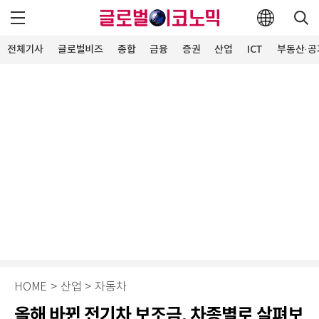
전체기사
글로벌비즈
종합
금융
증권
산업
ICT
부동산·공
HOME
>
산업
>
자동차
올해 바뀐 전기차 보조금, 차종별로 살펴보