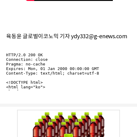
육동윤 글로벌이코노믹 기자 ydy332@g-enews.com