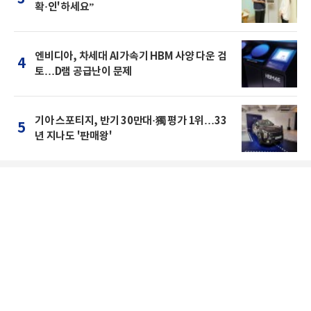
확·인'하세요”
엔비디아, 차세대 AI가속기 HBM 사양 다운 검
4
토…D램 공급난이 문제
기아 스포티지, 반기 30만대·獨 평가 1위…33
5
년 지나도 '판매왕'