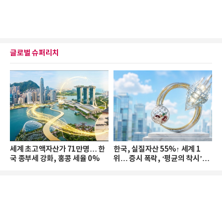
글로벌 슈퍼리치
세계 초고액자산가 71만명… 한
한국, 실질자산 55%↑ 세계 1
국 종부세 강화, 홍콩 세율 0%
위… 증시 폭락, ‘평균의 착시’와
부의 유동성 위기