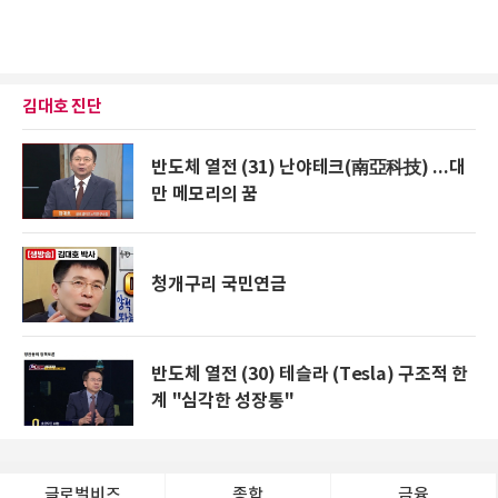
김대호 진단
반도체 열전 (31) 난야테크(南亞科技) ...대
만 메모리의 꿈
청개구리 국민연금
반도체 열전 (30) 테슬라 (Tesla) 구조적 한
계 "심각한 성장통"
글로벌비즈
종합
금융