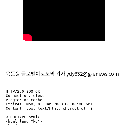
육동윤 글로벌이코노믹 기자 ydy332@g-enews.com