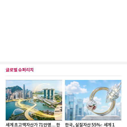
글로벌 슈퍼리치
세계 초고액자산가 71만명… 한
한국, 실질자산 55%↑ 세계 1