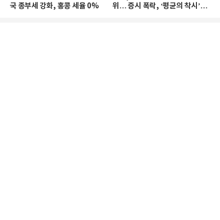
국 종부세 강화, 홍콩 세율 0%
위… 증시 폭락, ‘평균의 착시’와
부의 유동성 위기