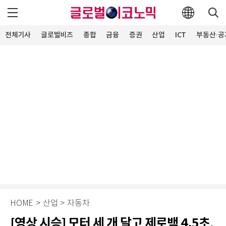
전체기사
글로벌비즈
종합
금융
증권
산업
ICT
부동산·공
HOME
>
산업
>
자동차
[영상 시승] 모터 세 개 달고 제로백 4.5초,