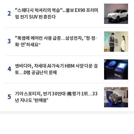
"스웨디시 럭셔리의 역습"...볼보 EX90 프리미
2
엄 전기 SUV 판 흔든다
"폭염에 에어컨 사용 급증…삼성전자, '청·정·
3
확·인'하세요”
엔비디아, 차세대 AI가속기 HBM 사양 다운 검
4
토…D램 공급난이 문제
기아 스포티지, 반기 30만대·獨 평가 1위…33
5
년 지나도 '판매왕'