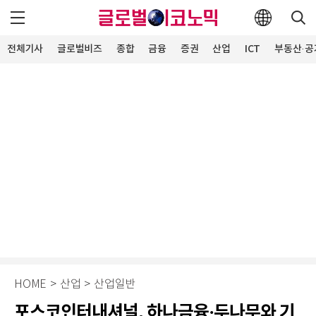
전체기사
글로벌비즈
종합
금융
증권
산업
ICT
부동산·공
HOME
>
산업
>
산업일반
포스코인터내셔널, 하나금융·두나무와 기