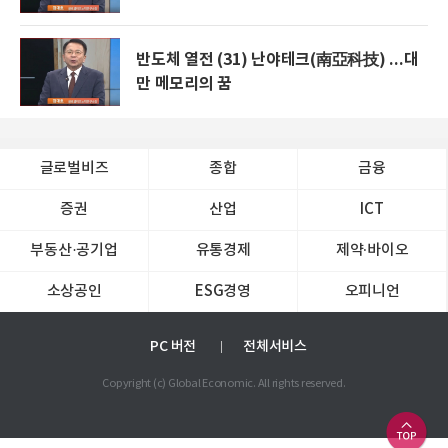
반도체 열전 (31) 난야테크(南亞科技) ...대
만 메모리의 꿈
글로벌비즈
종합
금융
증권
산업
ICT
부동산·공기업
유통경제
제약∙바이오
소상공인
ESG경영
오피니언
PC 버전
전체서비스
Copyright (c) Global Economic. All rights reserved.