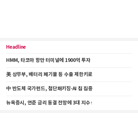
Headline
HMM, 타코마 항만 터미널에 1900억 투자
美 상무부, 배터리 폐기물 등 수출 제한키로
中 반도체 국가펀드, 첨단패키징·AI 칩 집중
뉴욕증시, 연준 금리 동결 전망에 3대 지수↑