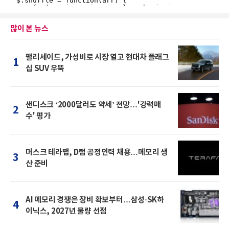
많이 본 뉴스
팰리세이드, 가성비로 시장 열고 현대차 플래그
1
십 SUV 우뚝
샌디스크 ‘2000달러도 약세’ 전망…'강력매
2
수' 평가
머스크 테라팹, D램 공정인력 채용…메모리 생
3
산 준비
AI 메모리 경쟁은 장비 확보부터…삼성·SK하
4
이닉스, 2027년 물량 선점