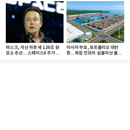
머스크, 자산 하루 새 126조 원
아시아 부호, 포트폴리오 대전
감소 추산… 스페이스X 주가 하
환…독점 인프라·실물자산 몰린
락 때문
다