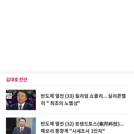
김대호 진단
반도체 열전 (33) 윌리엄 쇼클리... 실리콘밸
리 " 최초의 노벨상"
반도체 열전 (32) 트렌드포스(集邦科技)...
메모리 풍향계 "시세조사 1인자"