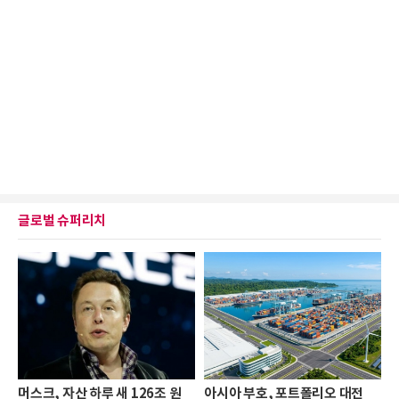
글로벌 슈퍼리치
머스크, 자산 하루 새 126조 원
아시아 부호, 포트폴리오 대전