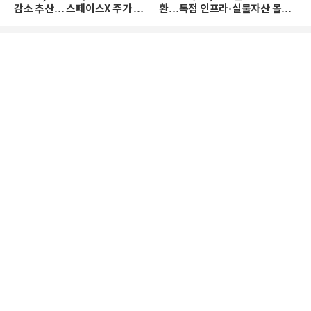
감소 추산… 스페이스X 주가 하
환…독점 인프라·실물자산 몰린
락 때문
다