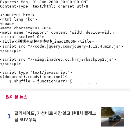
많이 본 뉴스
팰리세이드, 가성비로 시장 열고 현대차 플래그
1
십 SUV 우뚝