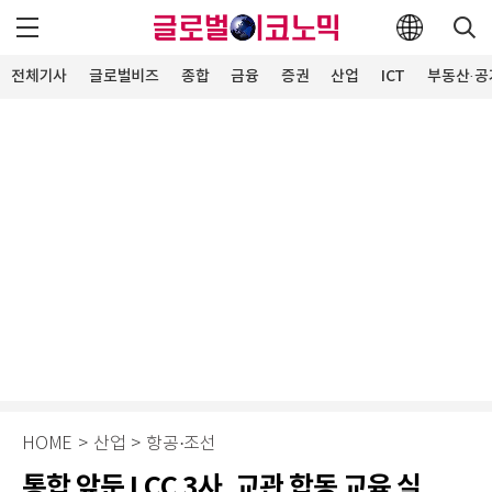
전체기사
글로벌비즈
종합
금융
증권
산업
ICT
부동산·공
HOME
>
산업
>
항공·조선
통합 앞둔 LCC 3사, 교관 합동 교육 실