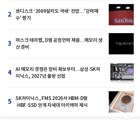
샌디스크 ‘2000달러도 약세’ 전망…'강력매
2
수' 평가
머스크 테라팹, D램 공정인력 채용…메모리 생
3
산 준비
AI 메모리 경쟁은 장비 확보부터…삼성·SK하
4
이닉스, 2027년 물량 선점
SK하이닉스, FMS 2026서 HBM·D램
5
·HBF·SSD 연계 차세대 아키텍처 제시