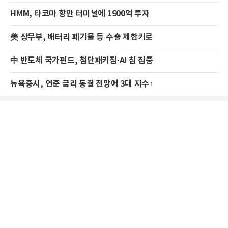
HMM, 타코마 항만 터미널에 1900억 투자
美 상무부, 배터리 폐기물 등 수출 제한키로
中 반도체 국가펀드, 첨단패키징·AI 칩 집중
뉴욕증시, 연준 금리 동결 전망에 3대 지수↑