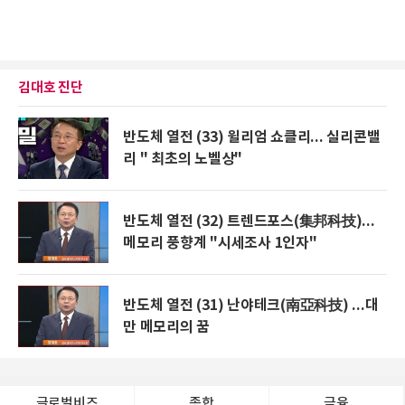
김대호 진단
반도체 열전 (33) 윌리엄 쇼클리... 실리콘밸
리 " 최초의 노벨상"
반도체 열전 (32) 트렌드포스(集邦科技)...
메모리 풍향계 "시세조사 1인자"
반도체 열전 (31) 난야테크(南亞科技) ...대
만 메모리의 꿈
글로벌비즈
종합
금융