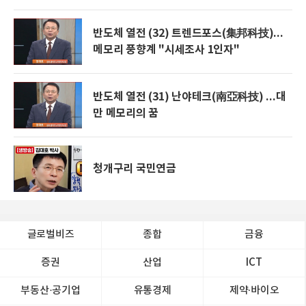
반도체 열전 (32) 트렌드포스(集邦科技)...
메모리 풍향계 "시세조사 1인자"
반도체 열전 (31) 난야테크(南亞科技) ...대
만 메모리의 꿈
청개구리 국민연금
글로벌비즈
종합
금융
증권
산업
ICT
부동산·공기업
유통경제
제약∙바이오