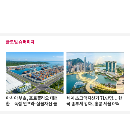
글로벌 슈퍼리치
아시아 부호, 포트폴리오 대전
세계 초고액자산가 71만명… 한
환…독점 인프라·실물자산 몰린
국 종부세 강화, 홍콩 세율 0%
다