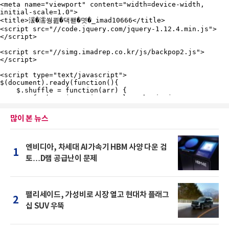
많이 본 뉴스
엔비디아, 차세대 AI가속기 HBM 사양 다운 검
1
토…D램 공급난이 문제
팰리세이드, 가성비로 시장 열고 현대차 플래그
2
십 SUV 우뚝