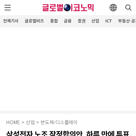
전체기사
글로벌비즈
종합
금융
증권
산업
ICT
부동산·공
HOME
>
산업
>
반도체·디스플레이
삼성전자 노조 잠정합의안, 하루 만에 투표