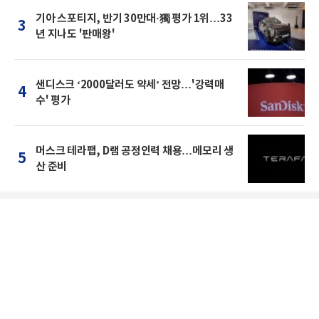
기아 스포티지, 반기 30만대·獨 평가 1위…33
3
년 지나도 '판매왕'
샌디스크 ‘2000달러도 약세’ 전망…'강력매
4
수' 평가
머스크 테라팹, D램 공정인력 채용…메모리 생
5
산 준비