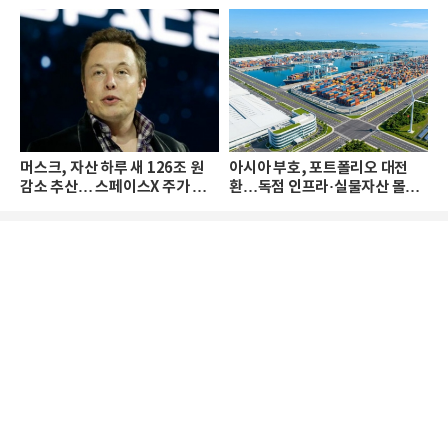
머스크, 자산 하루 새 126조 원
아시아 부호, 포트폴리오 대전
감소 추산… 스페이스X 주가 하
환…독점 인프라·실물자산 몰린
락 때문
다