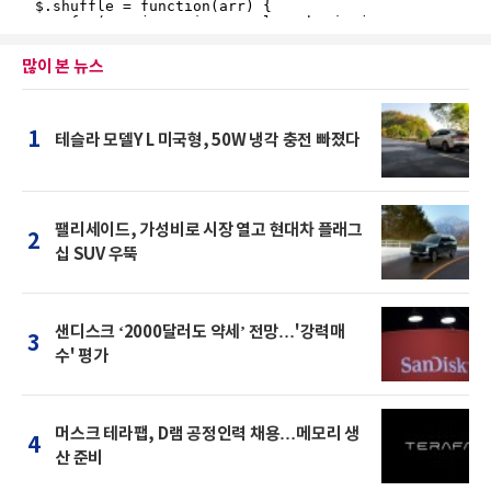
많이 본 뉴스
1
테슬라 모델Y L 미국형, 50W 냉각 충전 빠졌다
팰리세이드, 가성비로 시장 열고 현대차 플래그
2
십 SUV 우뚝
샌디스크 ‘2000달러도 약세’ 전망…'강력매
3
수' 평가
머스크 테라팹, D램 공정인력 채용…메모리 생
4
산 준비