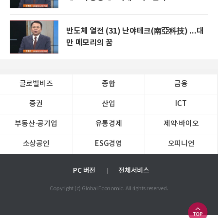
반도체 열전 (31) 난야테크(南亞科技) ...대
만 메모리의 꿈
글로벌비즈
종합
금융
증권
산업
ICT
부동산·공기업
유통경제
제약∙바이오
소상공인
ESG경영
오피니언
PC 버전
전체서비스
Copyright (c) Global Economic. All rights reserved.