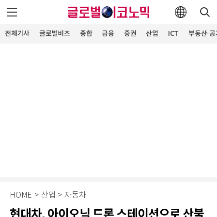
전체기사
글로벌비즈
종합
금융
증권
산업
ICT
부동산·공
HOME
>
산업
>
자동차
현대차, 아이오닉 드론 스테이션으로 산불