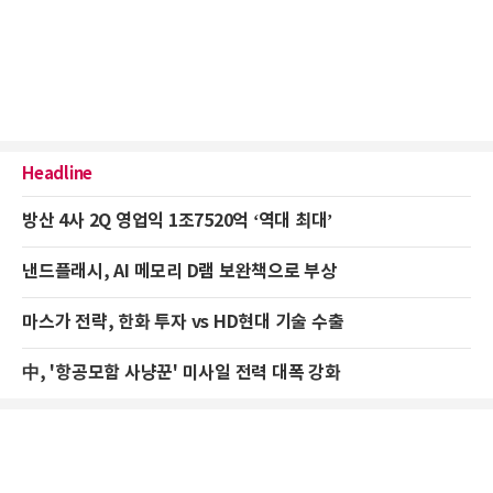
Headline
방산 4사 2Q 영업익 1조7520억 ‘역대 최대’
낸드플래시, AI 메모리 D램 보완책으로 부상
마스가 전략, 한화 투자 vs HD현대 기술 수출
中, '항공모함 사냥꾼' 미사일 전력 대폭 강화