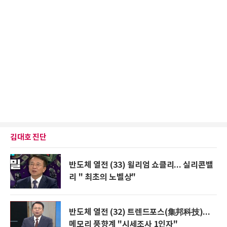
김대호 진단
반도체 열전 (33) 윌리엄 쇼클리... 실리콘밸
리 " 최초의 노벨상"
반도체 열전 (32) 트렌드포스(集邦科技)...
메모리 풍향계 "시세조사 1인자"