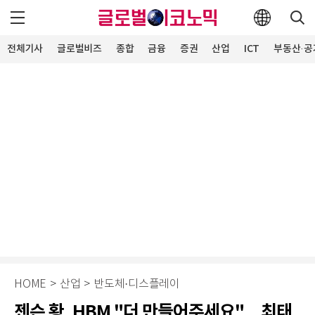
전체기사
글로벌비즈
종합
금융
증권
산업
ICT
부동산·공
HOME
>
산업
>
반도체·디스플레이
젠슨 황, HBM "더 만들어주세요"…최태