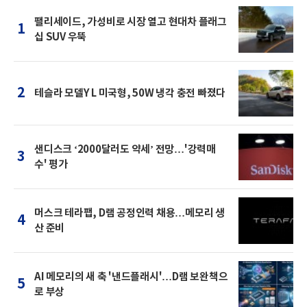
팰리세이드, 가성비로 시장 열고 현대차 플래그
1
십 SUV 우뚝
2
테슬라 모델Y L 미국형, 50W 냉각 충전 빠졌다
샌디스크 ‘2000달러도 약세’ 전망…'강력매
3
수' 평가
머스크 테라팹, D램 공정인력 채용…메모리 생
4
산 준비
AI 메모리의 새 축 '낸드플래시'…D램 보완책으
5
로 부상