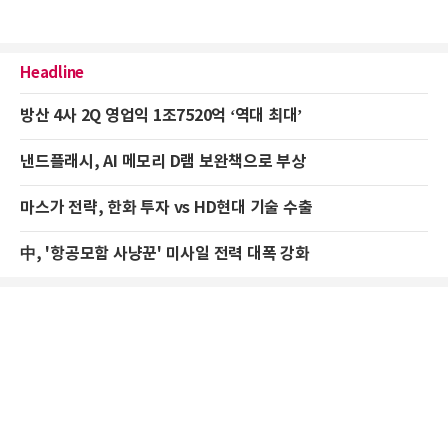
Headline
방산 4사 2Q 영업익 1조7520억 ‘역대 최대’
낸드플래시, AI 메모리 D램 보완책으로 부상
마스가 전략, 한화 투자 vs HD현대 기술 수출
中, '항공모함 사냥꾼' 미사일 전력 대폭 강화