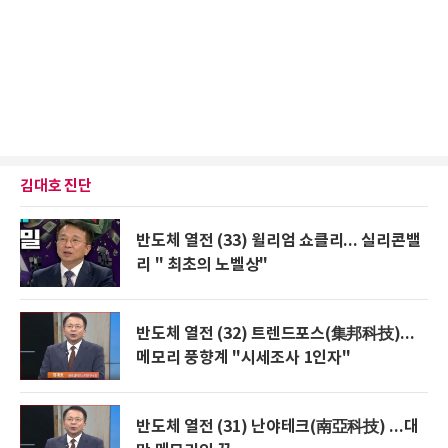
김대호 진단
반도체 열전 (33) 윌리엄 쇼클리... 실리콘밸
리 " 최초의 노벨상"
반도체 열전 (32) 트렌드포스(集邦科技)...
메모리 풍향계 "시세조사 1인자"
반도체 열전 (31) 난야테크(南亞科技) ...대