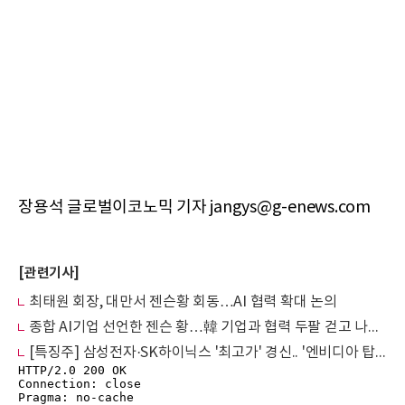
장용석 글로벌이코노믹 기자 jangys@g-enews.com
[관련기사]
최태원 회장, 대만서 젠슨황 회동…AI 협력 확대 논의
종합 AI기업 선언한 젠슨 황…韓 기업과 협력 두팔 걷고 나선 이유
[특징주] 삼성전자·SK하이닉스 '최고가' 경신.. '엔비디아 탑재' 영향