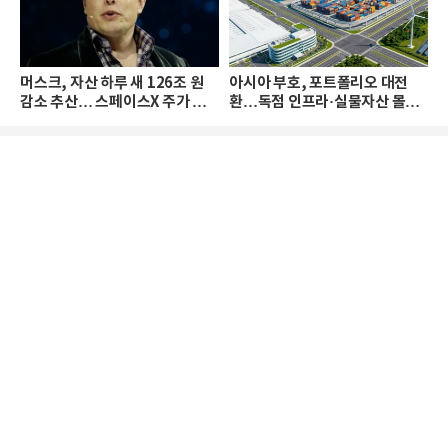
머스크, 자산 하루 새 126조 원
아시아 부호, 포트폴리오 대전
감소 추산… 스페이스X 주가 하
환…독점 인프라·실물자산 몰린
락 때문
다