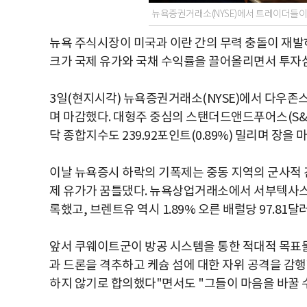
뉴욕증권거래소(NYSE)에서 트레이더들이
뉴욕 주식시장이 미국과 이란 간의 무력 충돌이 재발
크가 국제 유가와 국채 수익률을 끌어올리면서 투자
3일(현지시각) 뉴욕증권거래소(NYSE)에서 다우존스3
며 마감했다. 대형주 중심의 스탠더드앤드푸어스(S&P) 
닥 종합지수도 239.92포인트(0.89%) 밀리며 장을 
이날 뉴욕증시 하락의 기폭제는 중동 지역의 군사적 
제 유가가 꿈틀댔다. 뉴욕상업거래소에서 서부텍사스산원유
록했고, 브렌트유 역시 1.89% 오른 배럴당 97.81달
앞서 쿠웨이트군이 방공 시스템을 통한 적대적 목표물
과 드론을 격추하고 케슘 섬에 대한 자위 공격을 감
하지 않기로 합의했다"면서도 "그들이 마음을 바꿀 