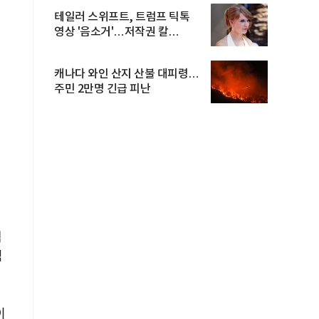
테일러 스위프트, 트럼프 틱톡
영상 '음소거'…저작권 칼
빼들었...
캐나다 와인 산지 산불 대피령…
주민 2만명 긴급 피난
익
점
이