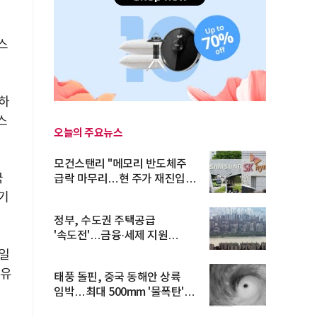
스
락하
스
오늘의 주요뉴스
모건스탠리 "메모리 반도체주
국
급락 마무리…현 주가 재진입
기회...
 기
정부, 수도권 주택공급
'속도전'…금융·세제 지원
총동원
일
보유
태풍 돌핀, 중국 동해안 상륙
임박…최대 500mm '물폭탄'
예고