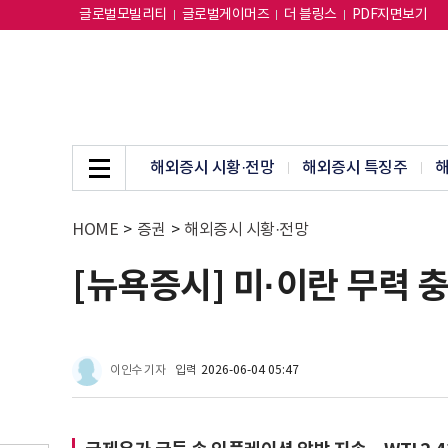
글로벌모빌리티
글로벌게이머즈
더 블링스
PDF지면보기
해외증시 시황·전망
해외증시 특징주
해
HOME
>
증권
>
해외증시 시황·전망
[뉴욕증시] 미·이란 무력 
이인수 기자
입력
2026-06-04 05:47