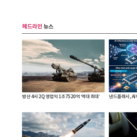
헤드라인
뉴스
방산 4사 2Q 영업익 1조7520억 ‘역대 최대’
낸드플래시, AI