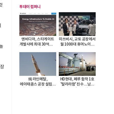
것
투데이 컴퍼니
지
엔비디아, 스타게이트
미쓰비시, 교토 공장에서
개발사에 최대 30억달러
월 1000대 휴머노이드
놀
투자
양산
성장
獨 라인메탈,
HD현대, 페루 합작 1호
에이태큼스 공장 설립…
'탈라라함' 진수…남미
美 탄약고 기갈 해소
방산거점 결실
한계