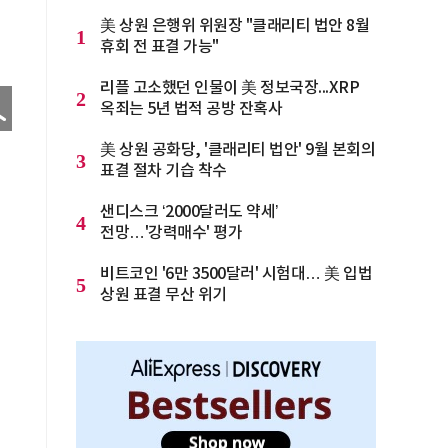
美 상원 은행위 위원장 "클래리티 법안 8월
1
휴회 전 표결 가능"
리플 고소했던 인물이 美 정보국장...XRP
2
옥죄는 5년 법적 공방 잔혹사
美 상원 공화당, '클래리티 법안' 9월 본회의
3
표결 절차 기습 착수
샌디스크 ‘2000달러도 약세’
4
전망…'강력매수' 평가
비트코인 '6만 3500달러' 시험대… 美 입법
5
상원 표결 무산 위기