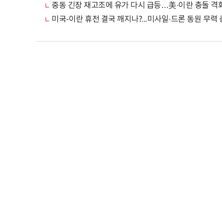
중동 긴장 재고조에 유가 다시 급등…美·이란 충돌 격
미국-이란 휴전 결국 깨지나?...미사일·드론 동원 무력