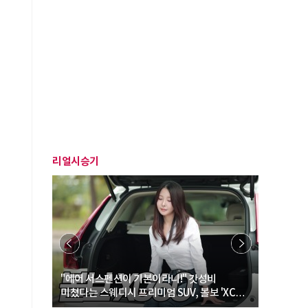
리얼시승기
… “여성·
"에어 서스펜션이 기본이라니!" 갓성비
"디자인 대
미쳤다는 스웨디시 프리미엄 SUV, 볼보 'XC60
크로스오버
B5 울트라'