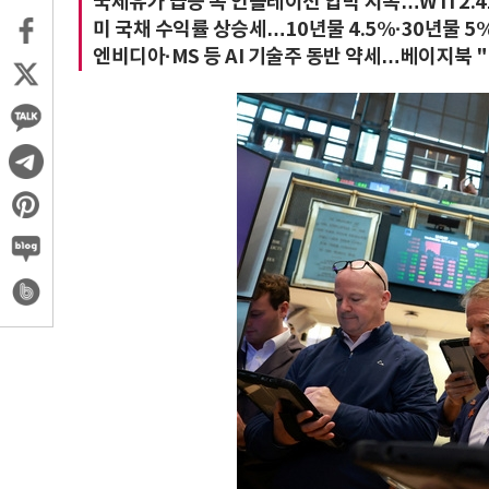
국제유가 급등 속 인플레이션 압박 지속…WTI 2.4
미 국채 수익률 상승세…10년물 4.5%·30년물 5
엔비디아·MS 등 AI 기술주 동반 약세…베이지북 