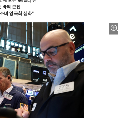
1% 오른 96달러 선
% 바짝 근접
"소비 양극화 심화"