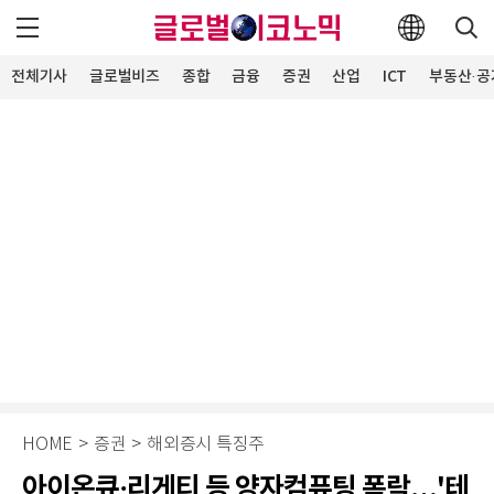
전체기사
글로벌비즈
종합
금융
증권
산업
ICT
부동산·공
HOME
>
증권
>
해외증시 특징주
아이온큐·리게티 등 양자컴퓨팅 폭락…'테