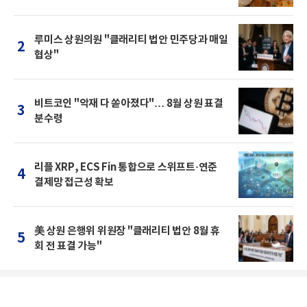
루미스 상원의원 "클래리티 법안 민주당과 매일
2
협상"
비트코인 "악재 다 쏟아졌다"… 8월 상원 표결
3
분수령
리플 XRP, ECS Fin 통합으로 스위프트·연준
4
결제망 접근성 확보
美 상원 은행위 위원장 "클래리티 법안 8월 휴
5
회 전 표결 가능"