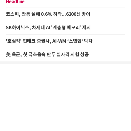
Headline
코스피, 반등 실패 0.6% 하락...6200선 방어
SK하이닉스, 차세대 AI '계층형 메모리' 제시
'호실적' 핀테크 증권사, AI·WM ‘스텝업’ 박차
美 육군, 첫 극초음속 탄두 실사격 시험 성공