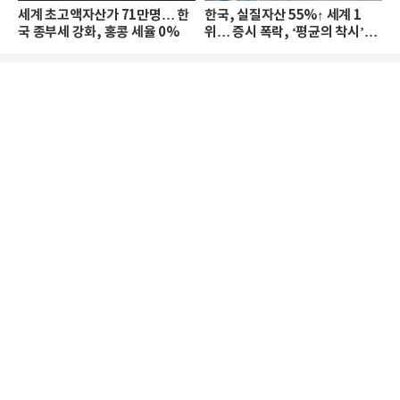
세계 초고액자산가 71만명… 한
한국, 실질자산 55%↑ 세계 1
국 종부세 강화, 홍콩 세율 0%
위… 증시 폭락, ‘평균의 착시’와
부의 유동성 위기