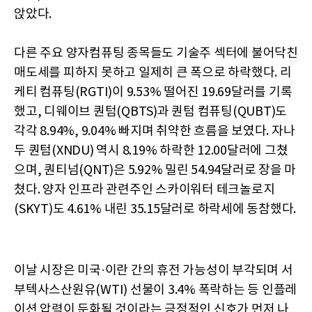
앉았다.
다른 주요 양자컴퓨팅 종목들도 기술주 섹터에 불어닥친
매도세를 피하지 못하고 일제히 큰 폭으로 하락했다. 리
케티 컴퓨팅(RGTI)이 9.53% 떨어진 19.69달러를 기록
했고, 디웨이브 퀀텀(QBTS)과 퀀텀 컴퓨팅(QUBT)도
각각 8.94%, 9.04% 빠지며 취약한 흐름을 보였다. 자나
두 퀀텀(XNDU) 역시 8.19% 하락한 12.00달러에 그쳤
으며, 퀀티넘(QNT)은 5.92% 밀린 54.94달러로 장을 마
쳤다. 양자 인프라 관련주인 스카이워터 테크놀로지
(SKYT)도 4.61% 내린 35.15달러로 하락세에 동참했다.
이날 시장은 미국·이란 간의 휴전 가능성이 부각되며 서
부텍사스산원유(WTI) 선물이 3.4% 폭락하는 등 인플레
이션 압력이 둔화될 것이라는 긍정적인 신호가 먼저 나