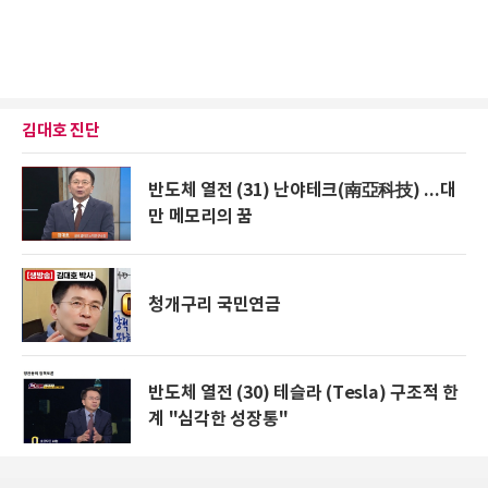
김대호 진단
반도체 열전 (31) 난야테크(南亞科技) ...대
만 메모리의 꿈
청개구리 국민연금
반도체 열전 (30) 테슬라 (Tesla) 구조적 한
계 "심각한 성장통"