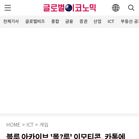
전체기사
글로벌비즈
종합
금융
증권
산업
ICT
부동산·공
HOME
>
ICT
>
게임
블루 아카이브 '몰?루' 이모티콘, 카톡에