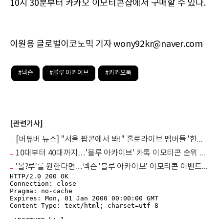
10시 30분부터 카카오 이모티콘샵에서 구매할 수 있다.
이원용 글로벌이코노믹 기자 wony92kr@naver.com
#넥슨
#블루 아카이브
#카카오톡
[관련기사]
[버튜버 뉴스] "서울 팝콘에서 봐!" 홀로라이브 멤버들 '한국어 랩' 공개
10대부터 40대까지…'블루 아카이브' 카톡 이모티콘 순위 석권
'몰?루'를 원한다면…넥슨 '블루 아카이브' 이모티콘 이벤트 개시