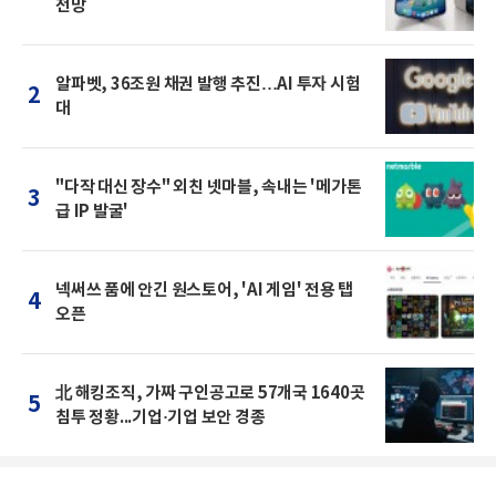
전망
알파벳, 36조원 채권 발행 추진…AI 투자 시험
2
대
"다작 대신 장수" 외친 넷마블, 속내는 '메가톤
3
급 IP 발굴'
넥써쓰 품에 안긴 원스토어, 'AI 게임' 전용 탭
4
오픈
北 해킹조직, 가짜 구인공고로 57개국 1640곳
5
침투 정황...기업·기업 보안 경종