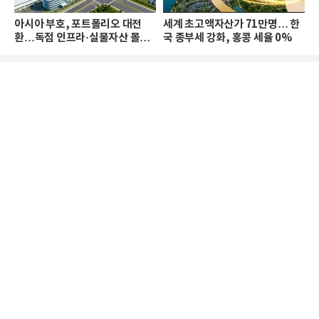
아시아 부호, 포트폴리오 대전
세계 초고액자산가 71만명… 한
환…독점 인프라·실물자산 몰린
국 종부세 강화, 홍콩 세율 0%
다