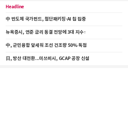
Headline
中 반도체 국가펀드, 첨단패키징·AI 칩 집중
뉴욕증시, 연준 금리 동결 전망에 3대 지수↑
中, 군민융합 앞세워 조선 건조량 50% 독점
日, 방산 대전환...미쓰비시, GCAP 공장 신설