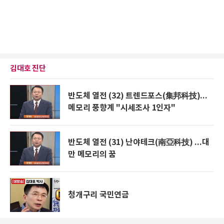
김대호 진단
반도체 열전 (32) 트렌드포스(集邦科技)...
메모리 풍향계 "시세조사 1인자"
반도체 열전 (31) 난야테크(南亞科技) ...대
만 메모리의 꿈
청개구리 국민연금