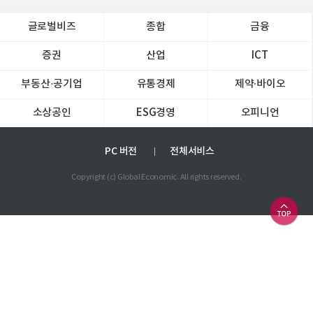
글로벌비즈
종합
금융
증권
산업
ICT
부동산·공기업
유통경제
제약∙바이오
소상공인
ESG경영
오피니언
PC 버전
전체서비스
Copyright (c) Global Economic. All rights reserved.