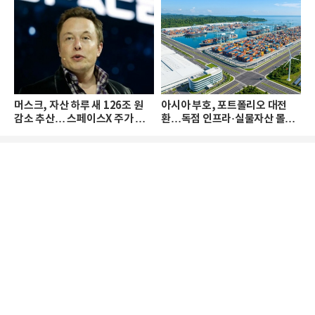
머스크, 자산 하루 새 126조 원
아시아 부호, 포트폴리오 대전
감소 추산… 스페이스X 주가 하
환…독점 인프라·실물자산 몰린
락 때문
다