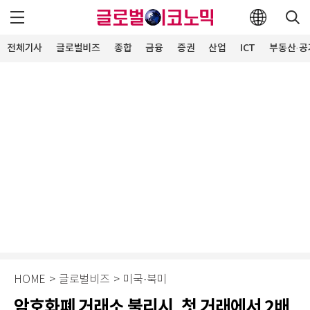
전체기사
글로벌비즈
종합
금융
증권
산업
ICT
부동산·공
HOME
>
글로벌비즈
>
미국·북미
암호화폐 거래소 불리시, 첫 거래에서 2배