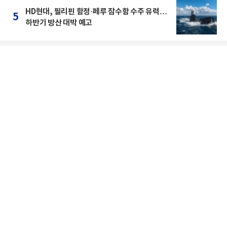
HD현대, 필리핀 함정·페루 잠수함 수주 유력…
5
하반기 방산 대박 예고