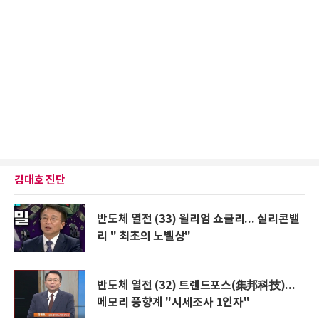
김대호 진단
반도체 열전 (33) 윌리엄 쇼클리... 실리콘밸
리 " 최초의 노벨상"
반도체 열전 (32) 트렌드포스(集邦科技)...
메모리 풍향계 "시세조사 1인자"