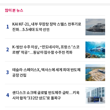
많이 본 뉴스
KAI KF-21, 내부 무장창 장착 스텔스 전투기로
1
진화…5.5세대 도약 선언
K-방산 수주 이상, “인도네시아, 프랑스 '스코
2
르펜' 착공”…동남아 잠수함 수주전 격화
테슬라·스페이스X, 텍사스에 세계 최대 반도체
3
공장 건립
샌디스크 쇼크에 글로벌 반도체주 급락…키옥
4
시아 합작 '332단 낸드'로 돌파구