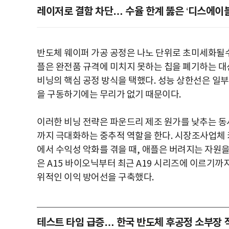
레이저로 결함 차단… 수율 한계 뚫은
디스에이
‘
반도체 웨이퍼 가공 공정은 나노 단위로 초미세화될
플은 완전품 규격에 미치지 못하는 칩을 폐기하는 대
비닝의 핵심 공정 방식을 택했다
.
성능 상한선은 일
을 구동하기에는 무리가 없기 때문이다
.
이러한 비닝 전략은 파운드리 제조 원가를 낮추는 
까지 극대화하는 중추적 역할을 한다
.
시장조사업체 
에서 수익성 악화를 겪을 때
,
애플은 버려지는 자원을
은
A15
바이오닉부터 최근
A19
시리즈에 이르기까지
위적인 이익 방어선을 구축했다
.
테스트 타임 급증… 한국 반도체 후공정 소부장 