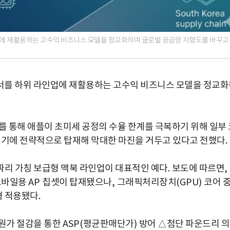
업에 재활용하는 고수익 비즈니스 모델을 정교화하며 글로벌 공급망 지형도를 바꾸고
서를 하위 라인업에 재활용하는 고수익 비즈니스 모델을 정교화
를 통해 애플이 초미세 공정의 수율 한계를 극복하기 위해 일부 
기기에 전략적으로 탑재해 막대한 마진을 거두고 있다고 전했다
.
짜리 가칭 보급형 맥북 라인업이 대표적인 예다
.
보도에 따르면
,
모바일용
AP
칩셋이 탑재됐으나
,
그래픽처리장치
(GPU)
코어 
형 적용됐다
.
 원가 절감을 통한
ASP(
평균판매단가
)
방어 △첨단 파운드리 