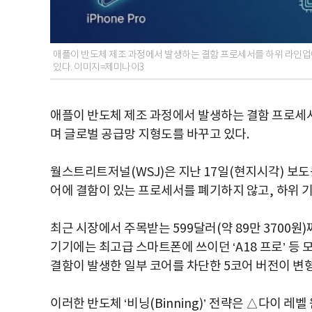
애플이 반도체 제조 과정에서 발생하는 결함 프로세서를 하위 라인
있다. 이미지=제미나이3
애플이 반도체 제조 과정에서 발생하는 결함 프로세
며 글로벌 공급망 지형도를 바꾸고 있다
.
월스트리트저널
(WSJ)
은 지난
17
일
(
현지시각
)
보도
어에 결함이 있는 프로세서를 폐기하지 않고
,
하위 
최근 시장에서 주목받는
599
달러
(
약
89
만
3700
원
)
기기에는 최고급 스마트폰에 쓰이던
‘A18
프로
’
등 
결함이 발생한 일부 코어를 차단한
5
코어 버전이 변
이러한 반도체
‘
비닝
(Binning)’
전략은 △다이 레벨