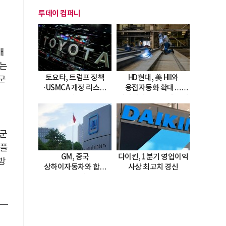
투데이 컴퍼니
애
리는
토요타, 트럼프 정책
HD현대, 美 HII와
군
·USMCA 개정 리스크
용접자동화 확대…
직면
미시시피 조선소에 전격
도입
진
품군
애플
GM, 중국
다이킨, 1분기 영업이익
방
상하이자동차와 합작
사상 최고치 경신
20년 연장…
2047년까지 파트너십
지속