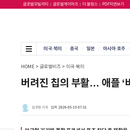
글로벌모빌리티
글로벌게이머즈
더 블링스
PDF지면보기
미국·북미
중국
일본
아시아·호주
HOME
>
글로벌비즈
>
미국·북미
버려진 칩의 부활… 애플 ‘
김주원 기자
입력
2026-05-19 07:31