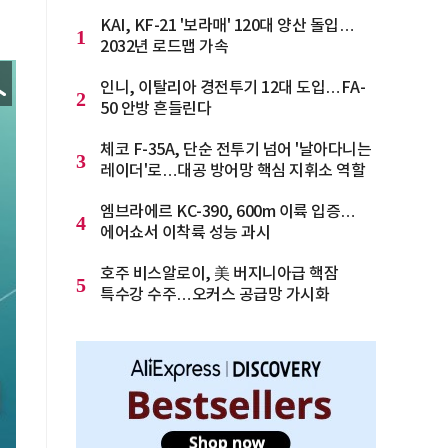
KAI, KF-21 '보라매' 120대 양산 돌입…
1
2032년 로드맵 가속
인니, 이탈리아 경전투기 12대 도입…FA-
2
50 안방 흔들린다
체코 F-35A, 단순 전투기 넘어 '날아다니는
3
레이더'로…대공 방어망 핵심 지휘소 역할
엠브라에르 KC-390, 600m 이륙 입증…
4
에어쇼서 이착륙 성능 과시
호주 비스알로이, 美 버지니아급 핵잠
5
특수강 수주…오커스 공급망 가시화