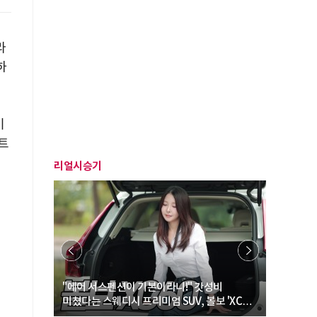
라
하
이
트
리얼시승기
… “여성·
"에어 서스펜션이 기본이라니!" 갓성비
"디자인 대
미쳤다는 스웨디시 프리미엄 SUV, 볼보 'XC60
크로스오버
B5 울트라'