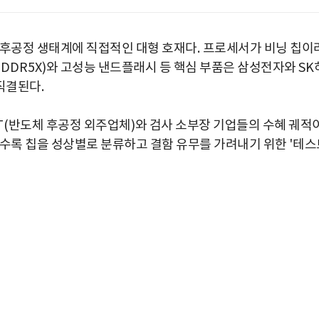
 후공정 생태계에 직접적인 대형 호재다
.
프로세서가 비닝 칩이
PDDR5X)
와 고성능 낸드플래시 등 핵심 부품은 삼성전자와
SK
 직결된다
.
T(
반도체 후공정 외주업체
)
와 검사 소부장 기업들의 수혜 궤적
수록 칩을 성상별로 분류하고 결함 유무를 가려내기 위한
'
테스
박지수 아나운서가 타본 ‘전설의 무쏘’
초보자도 반할 반전 매력”