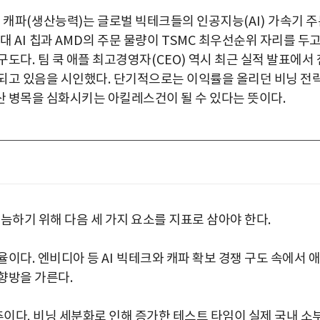
 캐파
(
생산능력
)
는 글로벌 빅테크들의 인공지능
(AI)
가속기 주
세대
AI
칩과
AMD
의 주문 물량이
TSMC
최우선순위 자리를 두
 구도다
.
팀 쿡 애플 최고경영자
(CEO)
역시 최근 실적 발표에서 
화되고 있음을 시인했다
.
단기적으로는 이익률을 올리던 비닝 전
산 병목을 심화시키는 아킬레스건이 될 수 있다는 뜻이다
.
늠하기 위해 다음 세 가지 요소를 지표로 삼아야 한다
.
율이다
.
엔비디아 등
AI
빅테크와 캐파 확보 경쟁 구도 속에서 애
 향방을 가른다
.
추이다
.
비닝 세분화로 인해 증가한 테스트 타임이 실제 국내 소