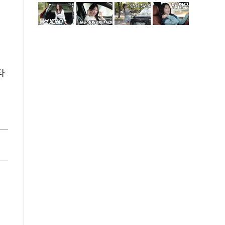
타
크
웨