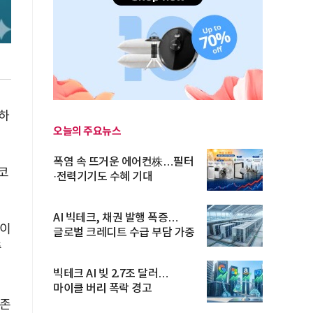
하
오늘의 주요뉴스
폭염 속 뜨거운 에어컨株…필터
코
·전력기기도 수혜 기대
AI 빅테크, 채권 발행 폭증…
이
글로벌 크레디트 수급 부담 가중
중
빅테크 AI 빚 2.7조 달러…
마이클 버리 폭락 경고
의존