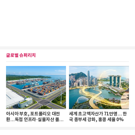
글로벌 슈퍼리치
아시아 부호, 포트폴리오 대전
세계 초고액자산가 71만명… 한
환…독점 인프라·실물자산 몰린
국 종부세 강화, 홍콩 세율 0%
다