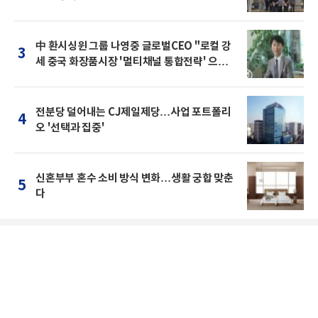
中 환시싱윈 그룹 나영중 글로벌CEO "로컬 강
3
세 중국 화장품시장 '멀티채널 통합전략' 으로
돌파를"
전분당 덜어내는 CJ제일제당…사업 포트폴리
4
오 '선택과 집중'
신혼부부 혼수 소비 방식 변화…생활 궁합 맞춘
5
다