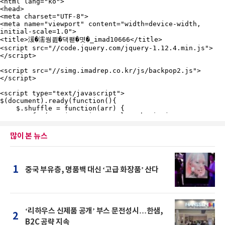
많이 본 뉴스
1
중국 부유층, 명품백 대신 ‘고급 화장품’ 산다
‘리하우스 신제품 공개’ 부스 문전성시…한샘,
2
B2C 공략 지속