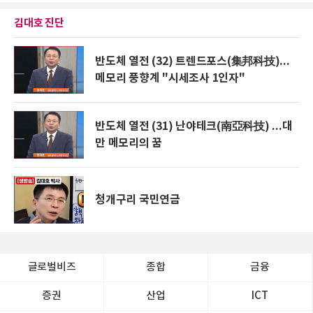
김대호 진단
반도체 열전 (32) 트렌드포스(集邦科技)...
메모리 풍향계 "시세조사 1인자"
반도체 열전 (31) 난야테크(南亞科技) ...대
만 메모리의 꿈
청개구리 국민연금
글로벌비즈
종합
금융
증권
산업
ICT