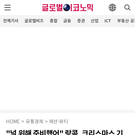
전체기사
글로벌비즈
종합
금융
증권
산업
ICT
부동산·공
HOME
>
유통경제
>
패션∙뷰티
"널 위해 준비했어" 랑콤, 크리스마스 기