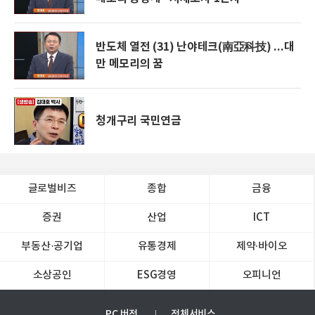
반도체 열전 (31) 난야테크(南亞科技) ...대
만 메모리의 꿈
청개구리 국민연금
글로벌비즈
종합
금융
증권
산업
ICT
부동산·공기업
유통경제
제약∙바이오
소상공인
ESG경영
오피니언
PC 버전
전체서비스