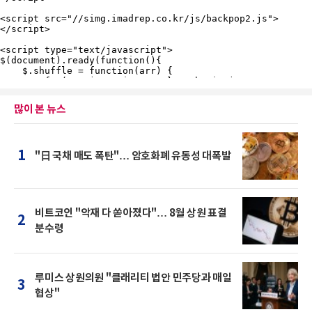
많이 본 뉴스
1
"日 국채 매도 폭탄"… 암호화폐 유동성 대폭발
비트코인 "악재 다 쏟아졌다"… 8월 상원 표결
2
분수령
루미스 상원의원 "클래리티 법안 민주당과 매일
3
협상"