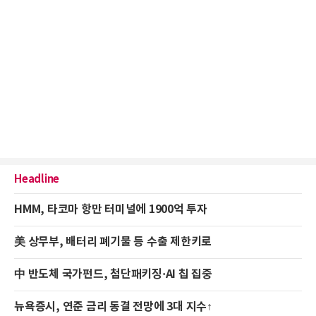
Headline
HMM, 타코마 항만 터미널에 1900억 투자
美 상무부, 배터리 폐기물 등 수출 제한키로
中 반도체 국가펀드, 첨단패키징·AI 칩 집중
뉴욕증시, 연준 금리 동결 전망에 3대 지수↑