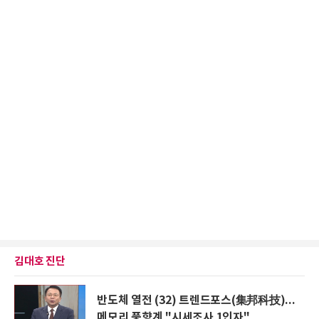
김대호 진단
반도체 열전 (32) 트렌드포스(集邦科技)...
메모리 풍향계 "시세조사 1인자"