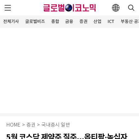
전체기사
글로벌비즈
종합
금융
증권
산업
ICT
부동산·공
HOME
>
증권
>
국내증시 일반
5월 코스닥 제약주 질주...옵티팜·녹십자