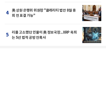
美 상원 은행위 위원장 "클래리티 법안 8월 휴
4
회 전 표결 가능"
리플 고소했던 인물이 美 정보국장...XRP 옥죄
5
는 5년 법적 공방 잔혹사