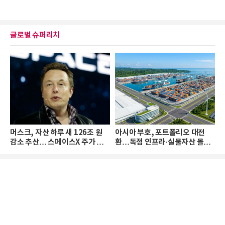
글로벌 슈퍼리치
머스크, 자산 하루 새 126조 원
아시아 부호, 포트폴리오 대전
감소 추산… 스페이스X 주가 하
환…독점 인프라·실물자산 몰린
락 때문
다