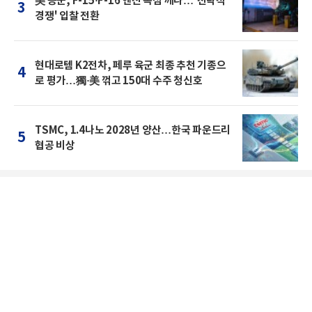
美 공군, F-15·F-16 엔진 독점 깨나…'전략적
3
경쟁' 입찰 전환
현대로템 K2전차, 페루 육군 최종 추천 기종으
4
로 평가…獨·美 꺾고 150대 수주 청신호
TSMC, 1.4나노 2028년 양산…한국 파운드리
5
협공 비상