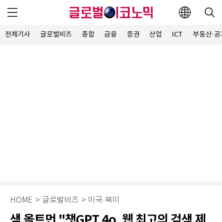
전체기사
글로벌비즈
종합
금융
증권
산업
ICT
부동산·공
HOME
>
글로벌비즈
>
미국·북미
샘 올트먼 "챗GPT 4o, 웹 최고의 검색 제