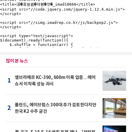
많이 본 뉴스
엠브라에르 KC-390, 600m 이륙 입증…에어
1
쇼서 이착륙 성능 과시
폴란드, 에이브럼스 300대 추가 검토한다지만
2
한국 K2 수주 굳건