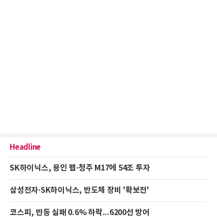
Headline
SK하이닉스, 용인 팹·청주 M17에 54조 투자
삼성전자·SK하이닉스, 반도체 장비 '확보전'
코스피, 반등 실패 0.6% 하락...6200선 방어