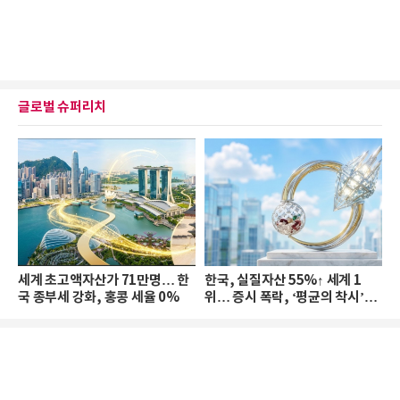
글로벌 슈퍼리치
세계 초고액자산가 71만명… 한
한국, 실질자산 55%↑ 세계 1
국 종부세 강화, 홍콩 세율 0%
위… 증시 폭락, ‘평균의 착시’와
부의 유동성 위기