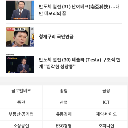
반도체 열전 (31) 난야테크(南亞科技) ...대
만 메모리의 꿈
청개구리 국민연금
반도체 열전 (30) 테슬라 (Tesla) 구조적 한
계 "심각한 성장통"
글로벌비즈
종합
금융
증권
산업
ICT
부동산·공기업
유통경제
제약∙바이오
소상공인
ESG경영
오피니언