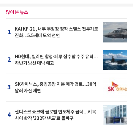
많이 본 뉴스
KAI KF-21, 내부 무장창 장착 스텔스 전투기로
1
진화…5.5세대 도약 선언
HD현대, 필리핀 함정·페루 잠수함 수주 유력…
2
하반기 방산 대박 예고
SK하이닉스, 충칭공장 지분 매각 검토…30억
3
달러 자산 재편
샌디스크 쇼크에 글로벌 반도체주 급락…키옥
4
시아 합작 '332단 낸드'로 돌파구