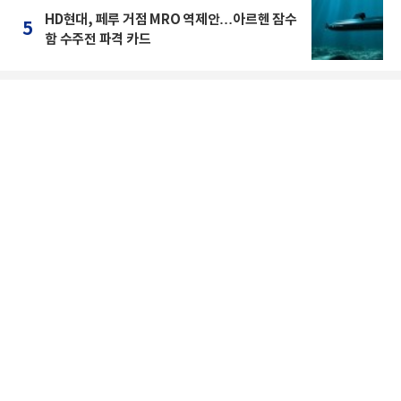
HD현대, 페루 거점 MRO 역제안…아르헨 잠수
5
함 수주전 파격 카드