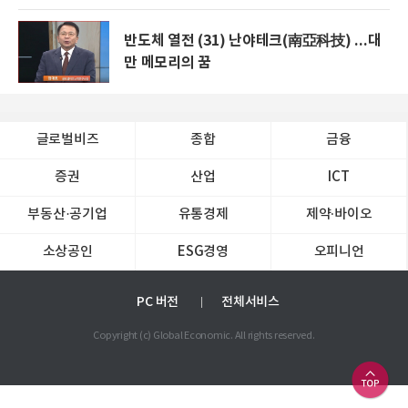
반도체 열전 (31) 난야테크(南亞科技) ...대
만 메모리의 꿈
글로벌비즈
종합
금융
증권
산업
ICT
부동산·공기업
유통경제
제약∙바이오
소상공인
ESG경영
오피니언
PC 버전
전체서비스
Copyright (c) Global Economic. All rights reserved.