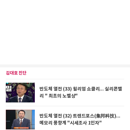
김대호 진단
반도체 열전 (33) 윌리엄 쇼클리... 실리콘밸
리 " 최초의 노벨상"
반도체 열전 (32) 트렌드포스(集邦科技)...
메모리 풍향계 "시세조사 1인자"