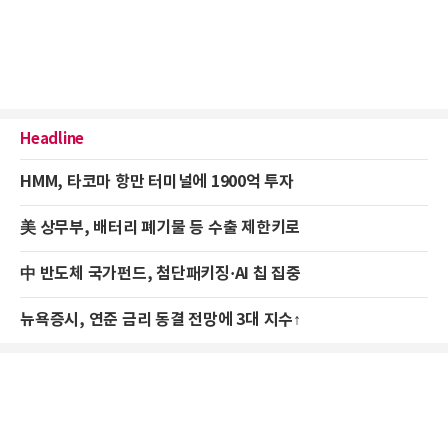
Headline
HMM, 타코마 항만 터미널에 1900억 투자
美 상무부, 배터리 폐기물 등 수출 제한키로
中 반도체 국가펀드, 첨단패키징·AI 칩 집중
뉴욕증시, 연준 금리 동결 전망에 3대 지수↑