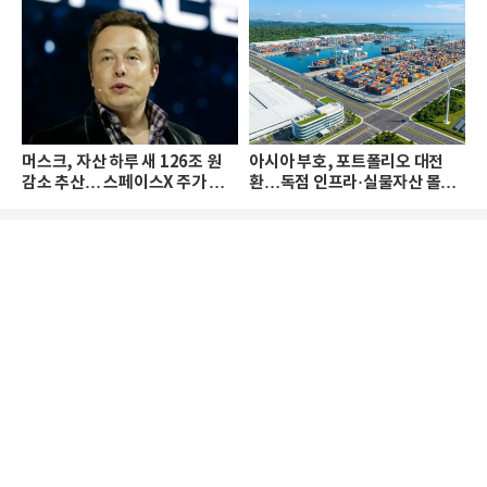
머스크, 자산 하루 새 126조 원
아시아 부호, 포트폴리오 대전
감소 추산… 스페이스X 주가 하
환…독점 인프라·실물자산 몰린
락 때문
다