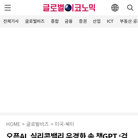
전체기사
글로벌비즈
종합
금융
증권
산업
ICT
부동산·공
HOME
>
글로벌비즈
>
미국·북미
오픈AI, 실리콘밸리 우경화 속 챗GPT ‘검