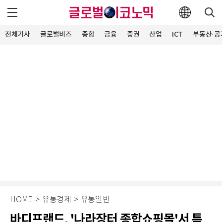
전체기사
글로벌비즈
종합
금융
증권
산업
ICT
부동산·공
HOME
>
유통경제
>
유통일반
바디프랜드, '나라장터 종합쇼핑몰'서 특