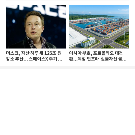
머스크, 자산 하루 새 126조 원
아시아 부호, 포트폴리오 대전
감소 추산… 스페이스X 주가 하
환…독점 인프라·실물자산 몰린
락 때문
다