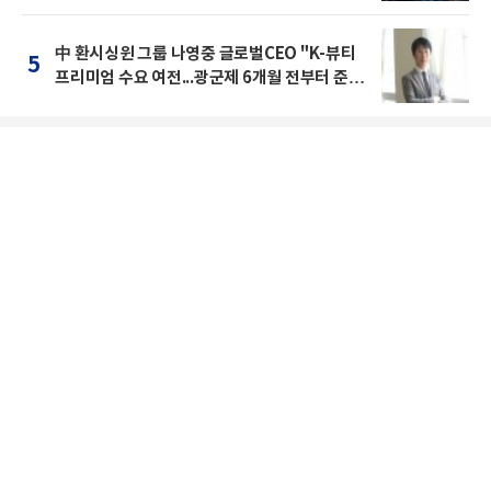
中 환시싱윈 그룹 나영중 글로벌CEO "K-뷰티
5
프리미엄 수요 여전...광군제 6개월 전부터 준비
를 "