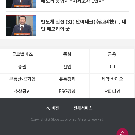
메모리 풍향계 "시세조사 1인자"
반도체 열전 (31) 난야테크(南亞科技) ...대
만 메모리의 꿈
글로벌비즈
종합
금융
증권
산업
ICT
부동산·공기업
유통경제
제약∙바이오
소상공인
ESG경영
오피니언
PC 버전
전체서비스
Copyright (c) Global Economic. All rights reserved.