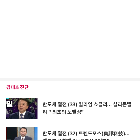
김대호 진단
반도체 열전 (33) 윌리엄 쇼클리... 실리콘밸
리 " 최초의 노벨상"
반도체 열전 (32) 트렌드포스(集邦科技)...