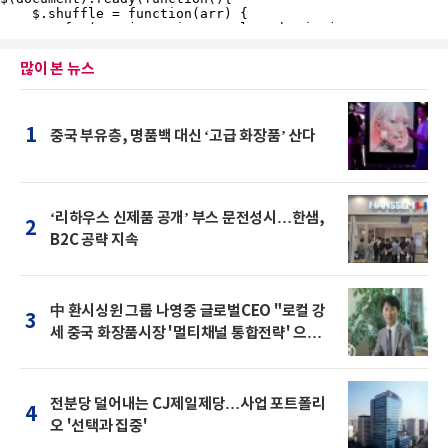
많이 본 뉴스
1
중국 부유층, 명품백 대신 ‘고급 화장품’ 산다
‘리하우스 신제품 공개’ 부스 문전성시…한샘,
2
B2C 공략 지속
中 환시싱윈 그룹 나영중 글로벌CEO "로컬 강
3
세 중국 화장품시장 '멀티채널 통합전략' 으로
돌파를"
전분당 덜어내는 CJ제일제당…사업 포트폴리
4
오 '선택과 집중'