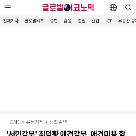
전체기사
글로벌비즈
종합
금융
증권
산업
ICT
부동산·공
HOME
>
유통경제
>
생활일반
'서민갑부' 최덕황 애견갑부, 애견미용 학