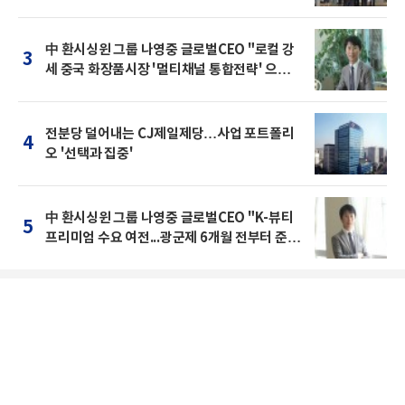
中 환시싱윈 그룹 나영중 글로벌CEO "로컬 강
3
세 중국 화장품시장 '멀티채널 통합전략' 으로
돌파를"
전분당 덜어내는 CJ제일제당…사업 포트폴리
4
오 '선택과 집중'
中 환시싱윈 그룹 나영중 글로벌CEO "K-뷰티
5
프리미엄 수요 여전...광군제 6개월 전부터 준비
를 "