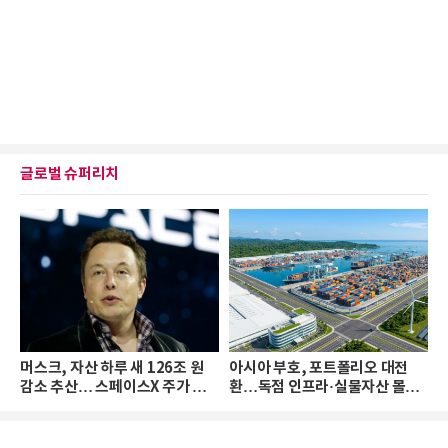
글로벌 슈퍼리치
머스크, 자산 하루 새 126조 원
아시아 부호, 포트폴리오 대전
감소 추산… 스페이스X 주가 하
환…독점 인프라·실물자산 몰린
락 때문
다