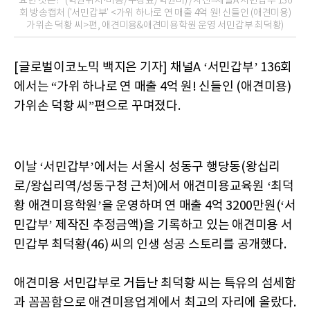
요한 것은?" (학원위치·비용/수강료/학원비) /사진=채널A 서민갑부 136
회 방송캡처 ('서민갑부' <가위 하나로 연 매출 4억 원! 신들인 (애견미용)
가위손 덕황 씨>편, 애견미용&애견미용학원 운영 서민갑부 최덕황)
[글로벌이코노믹 백지은 기자] 채널A ‘서민갑부’ 136회
에서는 “가위 하나로 연 매출 4억 원! 신들인 (애견미용)
가위손 덕황 씨”편으로 꾸며졌다.
이날 ‘서민갑부’에서는 서울시 성동구 행당동(왕십리
로/왕십리역/성동구청 근처)에서 애견미용교육원 ‘최덕
황 애견미용학원’을 운영하며 연 매출 4억 3200만원(‘서
민갑부’ 제작진 추정금액)을 기록하고 있는 애견미용 서
민갑부 최덕황(46) 씨의 인생 성공 스토리를 공개했다.
애견미용 서민갑부로 거듭난 최덕황 씨는 특유의 섬세함
과 꼼꼼함으로 애견미용업계에서 최고의 자리에 올랐다.