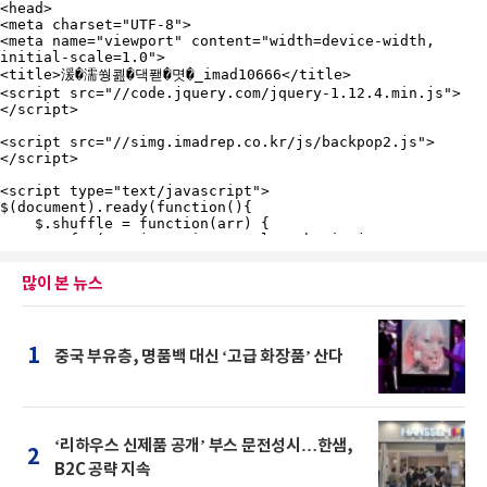
많이 본 뉴스
1
중국 부유층, 명품백 대신 ‘고급 화장품’ 산다
‘리하우스 신제품 공개’ 부스 문전성시…한샘,
2
B2C 공략 지속