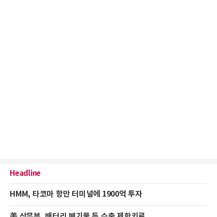
Headline
HMM, 타코마 항만 터미널에 1900억 투자
美 상무부, 배터리 폐기물 등 수출 제한키로