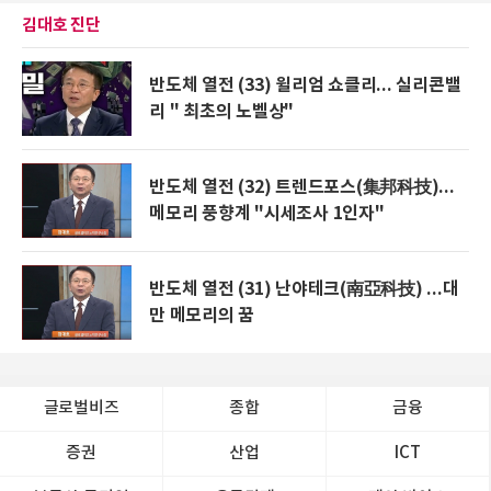
김대호 진단
반도체 열전 (33) 윌리엄 쇼클리... 실리콘밸
리 " 최초의 노벨상"
반도체 열전 (32) 트렌드포스(集邦科技)...
메모리 풍향계 "시세조사 1인자"
반도체 열전 (31) 난야테크(南亞科技) ...대
만 메모리의 꿈
글로벌비즈
종합
금융
증권
산업
ICT