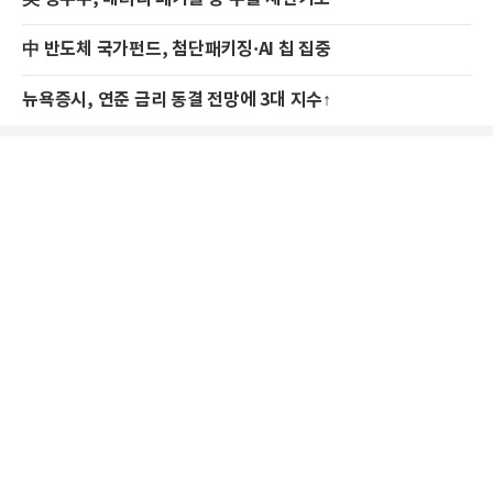
中 반도체 국가펀드, 첨단패키징·AI 칩 집중
뉴욕증시, 연준 금리 동결 전망에 3대 지수↑