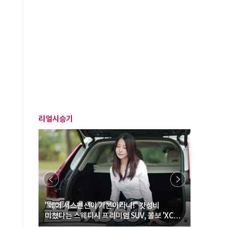
리얼시승기
… “여성·
"에어 서스펜션이 기본이라니!" 갓성비
"디자인 대
미쳤다는 스웨디시 프리미엄 SUV, 볼보 'XC60
크로스오버
B5 울트라'