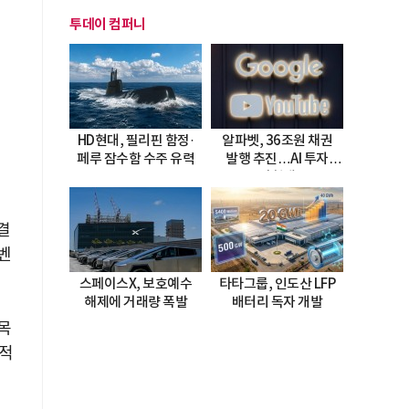
투데이 컴퍼니
HD현대, 필리핀 함정·
알파벳, 36조원 채권
페루 잠수함 수주 유력
발행 추진…AI 투자
시험대
결
벤
스페이스X, 보호예수
타타그룹, 인도산 LFP
해제에 거래량 폭발
배터리 독자 개발
목
극적