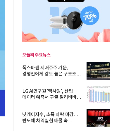
오늘의 주요뉴스
폭스바겐 지배주주 가문,
경영진에게 강도 높은 구조조정
주문
LG AI연구원 '엑사원', 산업
데이터 예측서 구글·알리바바
제쳐
닛케이지수, 소폭 하락 마감…
반도체 차익실현 매물 속
TOPIX 선...