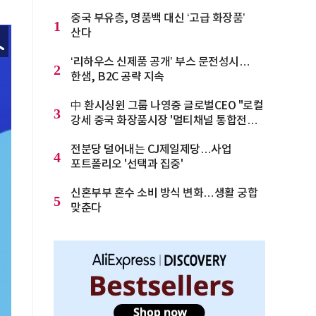
중국 부유층, 명품백 대신 ‘고급 화장품’
1
산다
‘리하우스 신제품 공개’ 부스 문전성시…
2
한샘, B2C 공략 지속
中 환시싱윈 그룹 나영중 글로벌CEO "로컬
3
강세 중국 화장품시장 '멀티채널 통합전략'
으로 돌파를"
전분당 덜어내는 CJ제일제당…사업
4
포트폴리오 '선택과 집중'
신혼부부 혼수 소비 방식 변화…생활 궁합
5
맞춘다