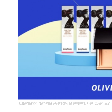
CJ올리브영이 '올라이브 신상티켓팅'을 진행한다. 사진=CJ올리브영