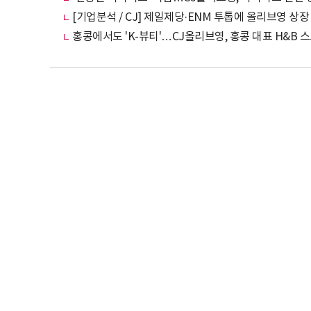
[기업분석 / CJ] 제일제당·ENM 투톱에 올리브영 상
홍콩에서도 'K-뷰티'…CJ올리브영, 홍콩 대표 H&B 스