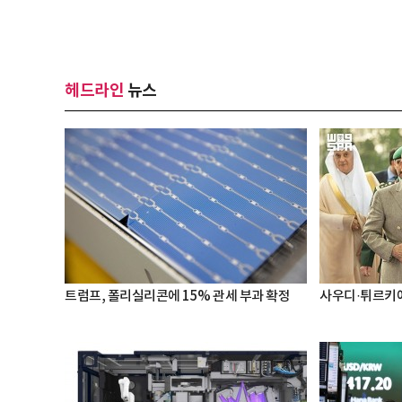
헤드라인
뉴스
트럼프, 폴리실리콘에 15% 관세 부과 확정
사우디·튀르키예