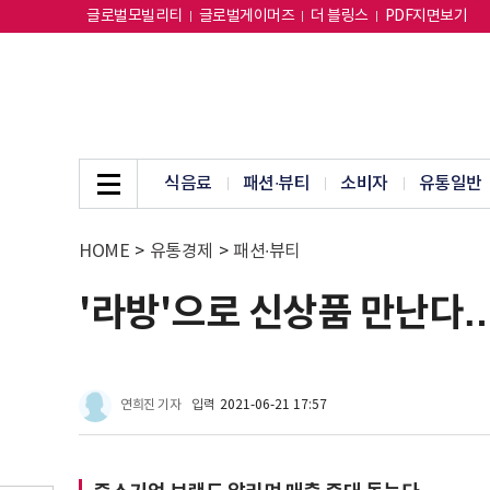
글로벌모빌리티
글로벌게이머즈
더 블링스
PDF지면보기
식음료
패션∙뷰티
소비자
유통일반
HOME
>
유통경제
>
패션∙뷰티
'라방'으로 신상품 만난다…
연희진 기자
입력
2021-06-21 17:57