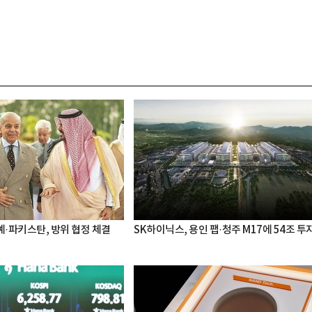
·파키스탄, 방위 협정 체결
SK하이닉스, 용인 팹·청주 M17에 54조 투