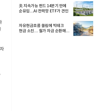
신
美 지속가능 펀드 14분기 만에
순유입…AI 전력망 ETF가 견인
하
자유현금흐름 쏠림에 빅테크
을
현금 소진… 월가 자금 순환매
확산
비자
'