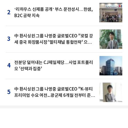
‘리하우스 신제품 공개’ 부스 문전성시…한샘,
2
B2C 공략 지속
中 환시싱윈 그룹 나영중 글로벌CEO "로컬 강
3
세 중국 화장품시장 '멀티채널 통합전략' 으로
돌파를"
전분당 덜어내는 CJ제일제당…사업 포트폴리
4
오 '선택과 집중'
中 환시싱윈 그룹 나영중 글로벌CEO "K-뷰티
5
프리미엄 수요 여전...광군제 6개월 전부터 준비
를 "