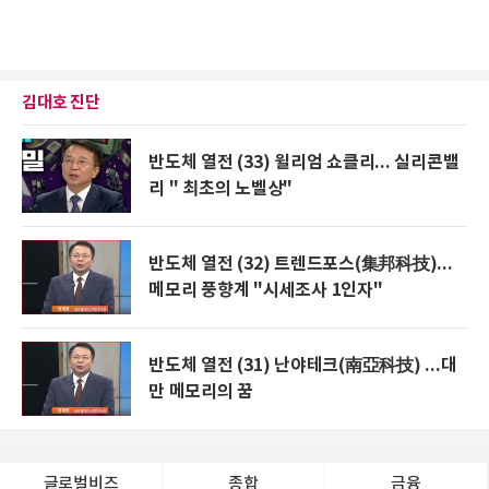
김대호 진단
반도체 열전 (33) 윌리엄 쇼클리... 실리콘밸
리 " 최초의 노벨상"
반도체 열전 (32) 트렌드포스(集邦科技)...
메모리 풍향계 "시세조사 1인자"
반도체 열전 (31) 난야테크(南亞科技) ...대
만 메모리의 꿈
글로벌비즈
종합
금융