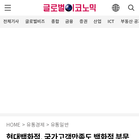
전체기사
글로벌비즈
종합
금융
증권
산업
ICT
부동산·공
HOME
>
유통경제
>
유통일반
현대백화점, 국가고객만족도 백화점 부문