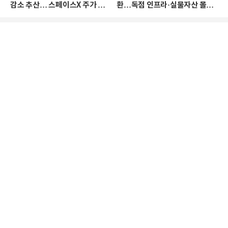
감소 추산… 스페이스X 주가 하
환…독점 인프라·실물자산 몰린
락 때문
다