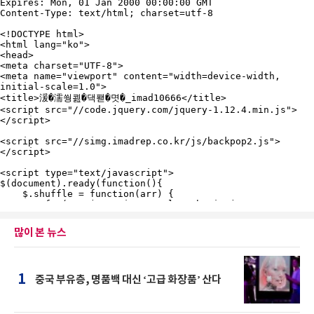
많이 본 뉴스
1
중국 부유층, 명품백 대신 ‘고급 화장품’ 산다