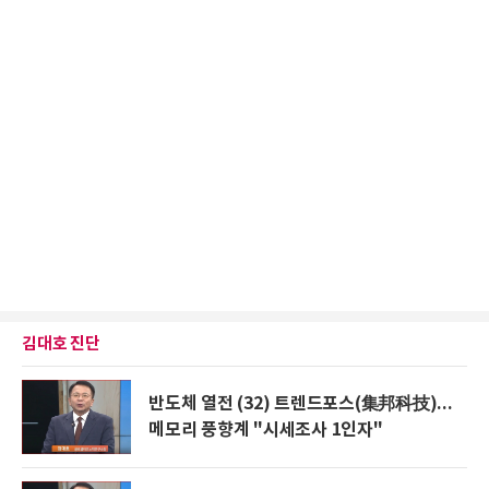
김대호 진단
반도체 열전 (32) 트렌드포스(集邦科技)...
메모리 풍향계 "시세조사 1인자"