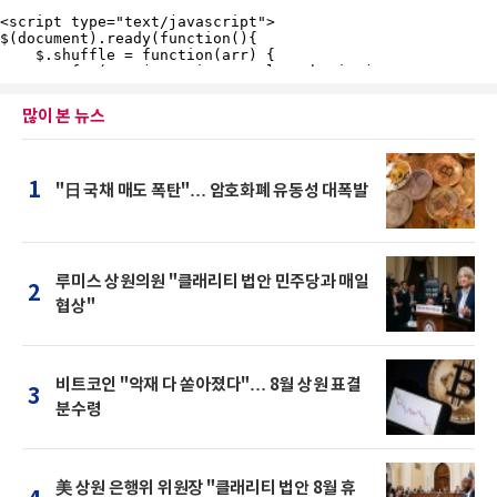
많이 본 뉴스
1
"日 국채 매도 폭탄"… 암호화폐 유동성 대폭발
루미스 상원의원 "클래리티 법안 민주당과 매일
2
협상"
비트코인 "악재 다 쏟아졌다"… 8월 상원 표결
3
분수령
美 상원 은행위 위원장 "클래리티 법안 8월 휴