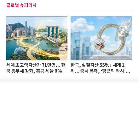
글로벌 슈퍼리치
세계 초고액자산가 71만명… 한
한국, 실질자산 55%↑ 세계 1
국 종부세 강화, 홍콩 세율 0%
위… 증시 폭락, ‘평균의 착시’와
부의 유동성 위기