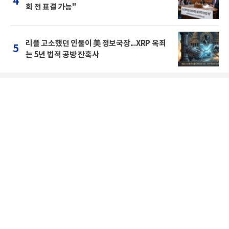
4
회 전 표결 가능"
리플 고소했던 인물이 美 정보국장...XRP 옥죄
5
는 5년 법적 공방 잔혹사