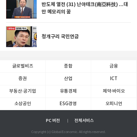
반도체 열전 (31) 난야테크(南亞科技) ...대
만 메모리의 꿈
청개구리 국민연금
글로벌비즈
종합
금융
증권
산업
ICT
부동산·공기업
유통경제
제약∙바이오
소상공인
ESG경영
오피니언
PC 버전
전체서비스
Copyright (c) Global Economic. All rights reserved.