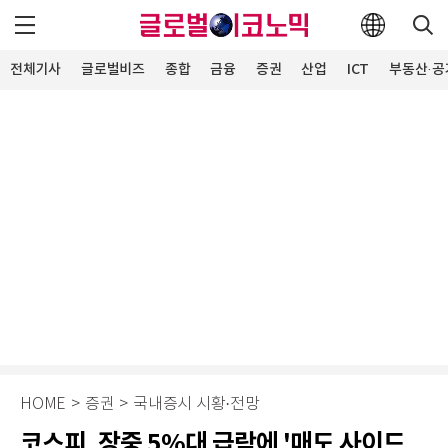
전체기사
글로벌비즈
종합
금융
증권
산업
ICT
부동산·공
HOME
>
증권
>
국내증시 시황·전망
코스피, 장중 5%대 급락에 '매도 사이드