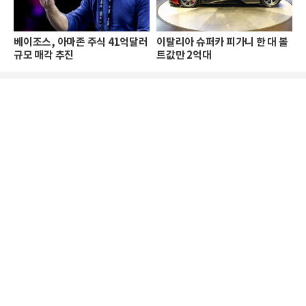
베이조스, 아마존 주식 41억달러
이탈리아 슈퍼카 피가니 한 대 볼
규모 매각 추진
트값만 2억대