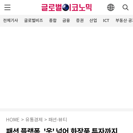
전체기사
글로벌비즈
종합
금융
증권
산업
ICT
부동산·공
HOME
>
유통경제
>
패션∙뷰티
패션 플랫폼, '옷' 넘어 화장품 투자까지…