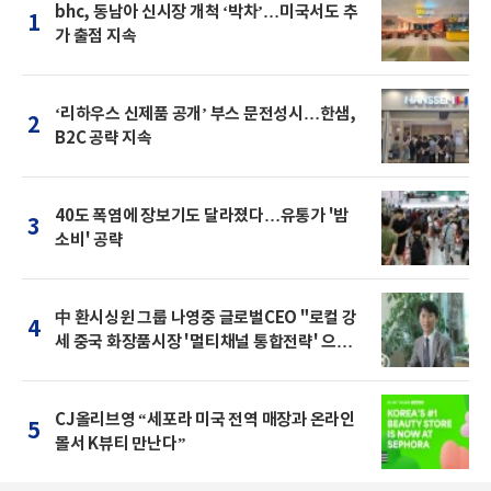
bhc, 동남아 신시장 개척 ‘박차’…미국서도 추
1
가 출점 지속
‘리하우스 신제품 공개’ 부스 문전성시…한샘,
2
B2C 공략 지속
40도 폭염에 장보기도 달라졌다…유통가 '밤
3
소비' 공략
中 환시싱윈 그룹 나영중 글로벌CEO "로컬 강
4
세 중국 화장품시장 '멀티채널 통합전략' 으로
돌파를"
CJ올리브영 “세포라 미국 전역 매장과 온라인
5
몰서 K뷰티 만난다”