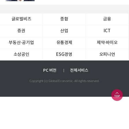
글로벌비즈
종합
금융
증권
산업
ICT
부동산·공기업
유통경제
제약∙바이오
소상공인
ESG경영
오피니언
PC 버전
전체서비스
Copyright (c) Global Economic. All rights reserved.