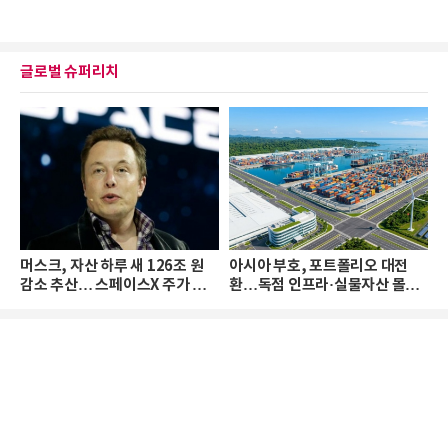
글로벌 슈퍼리치
머스크, 자산 하루 새 126조 원
아시아 부호, 포트폴리오 대전
감소 추산… 스페이스X 주가 하
환…독점 인프라·실물자산 몰린
락 때문
다