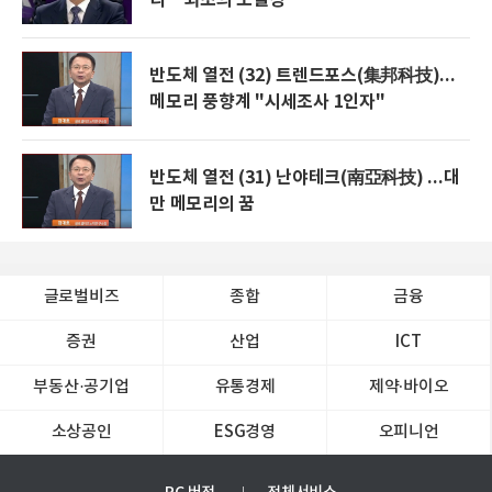
반도체 열전 (32) 트렌드포스(集邦科技)...
메모리 풍향계 "시세조사 1인자"
반도체 열전 (31) 난야테크(南亞科技) ...대
만 메모리의 꿈
글로벌비즈
종합
금융
증권
산업
ICT
부동산·공기업
유통경제
제약∙바이오
소상공인
ESG경영
오피니언