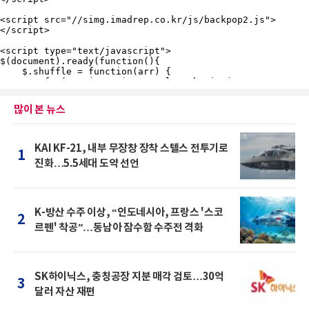
많이 본 뉴스
KAI KF-21, 내부 무장창 장착 스텔스 전투기로
1
진화…5.5세대 도약 선언
K-방산 수주 이상, “인도네시아, 프랑스 '스코
2
르펜' 착공”…동남아 잠수함 수주전 격화
SK하이닉스, 충칭공장 지분 매각 검토…30억
3
달러 자산 재편