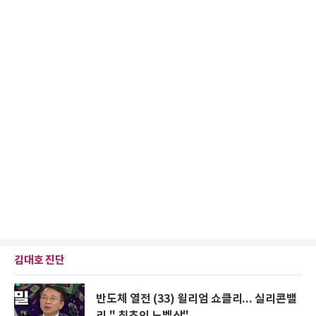
김대호 진단
반도체 열전 (33) 윌리엄 쇼클리... 실리콘밸
리 " 최초의 노벨상"