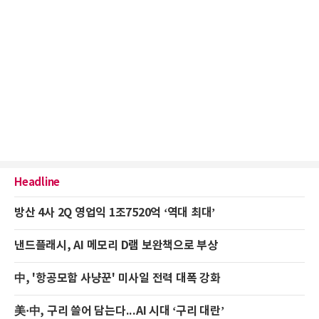
Headline
방산 4사 2Q 영업익 1조7520억 ‘역대 최대’
낸드플래시, AI 메모리 D램 보완책으로 부상
中, '항공모함 사냥꾼' 미사일 전력 대폭 강화
美·中, 구리 쓸어 담는다...AI 시대 ‘구리 대란’