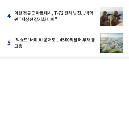
이란 정규군 아르테시, T-72 전차 남진…백악
4
관 "지상전 장기화 대비"
'빅쇼트' 버리 AI 공매도…4500억달러 부채 경
5
고음