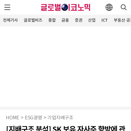
전체기사
글로벌비즈
종합
금융
증권
산업
ICT
부동산·공
HOME
>
ESG경영
>
기업지배구조
[지배구조 분석] SK 보유 자사주 향방에 관