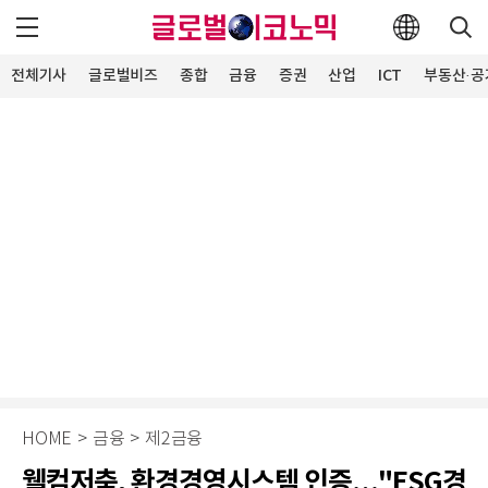
전체기사
글로벌비즈
종합
금융
증권
산업
ICT
부동산·공
HOME
>
금융
>
제2금융
웰컴저축, 환경경영시스템 인증…"ESG경