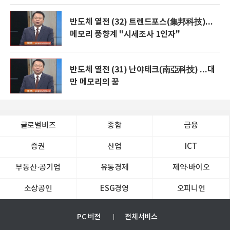
반도체 열전 (32) 트렌드포스(集邦科技)...
메모리 풍향계 "시세조사 1인자"
반도체 열전 (31) 난야테크(南亞科技) ...대
만 메모리의 꿈
글로벌비즈
종합
금융
증권
산업
ICT
부동산·공기업
유통경제
제약∙바이오
소상공인
ESG경영
오피니언
PC 버전
전체서비스