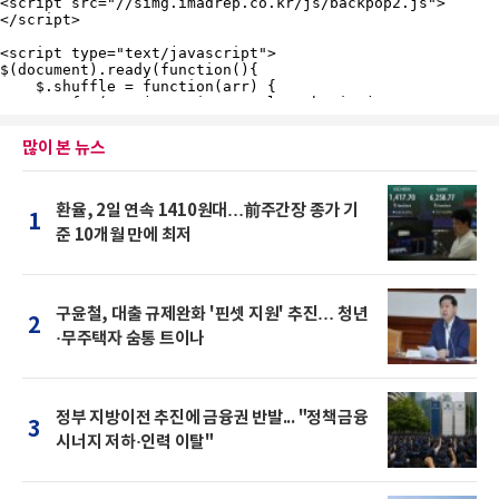
많이 본 뉴스
환율, 2일 연속 1410원대…前주간장 종가 기
1
준 10개월 만에 최저
구윤철, 대출 규제완화 '핀셋 지원' 추진… 청년
2
·무주택자 숨통 트이나
정부 지방이전 추진에 금융권 반발... "정책금융
3
시너지 저하·인력 이탈"