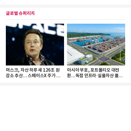
글로벌 슈퍼리치
머스크, 자산 하루 새 126조 원
아시아 부호, 포트폴리오 대전
감소 추산… 스페이스X 주가 하
환…독점 인프라·실물자산 몰린
락 때문
다