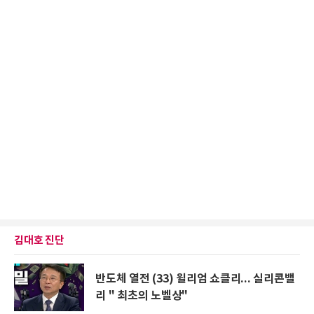
김대호 진단
반도체 열전 (33) 윌리엄 쇼클리... 실리콘밸
리 " 최초의 노벨상"