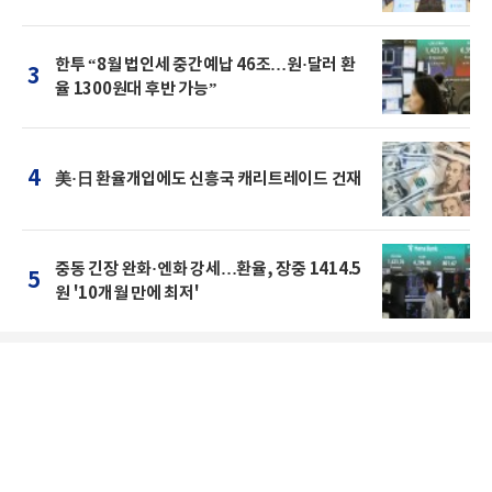
한투 “8월 법인세 중간예납 46조…원·달러 환
3
율 1300원대 후반 가능”
4
美·日 환율개입에도 신흥국 캐리트레이드 건재
중동 긴장 완화·엔화 강세…환율, 장중 1414.5
5
원 '10개월 만에 최저'