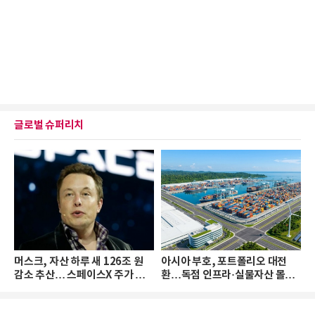
글로벌 슈퍼리치
머스크, 자산 하루 새 126조 원
아시아 부호, 포트폴리오 대전
감소 추산… 스페이스X 주가 하
환…독점 인프라·실물자산 몰린
락 때문
다