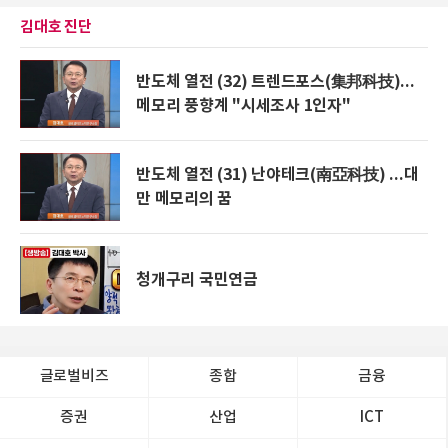
김대호 진단
반도체 열전 (32) 트렌드포스(集邦科技)...
메모리 풍향계 "시세조사 1인자"
반도체 열전 (31) 난야테크(南亞科技) ...대
만 메모리의 꿈
청개구리 국민연금
글로벌비즈
종합
금융
증권
산업
ICT