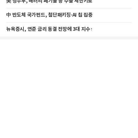
美 상무부, 배터리 폐기물 등 수출 제한키로
中 반도체 국가펀드, 첨단패키징·AI 칩 집중
뉴욕증시, 연준 금리 동결 전망에 3대 지수↑