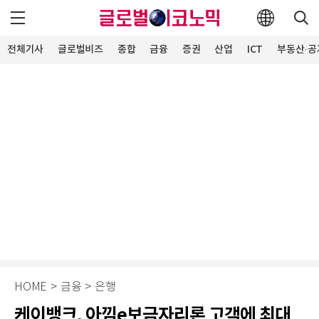
전체기사
글로벌비즈
종합
금융
증권
산업
ICT
부동산·공
HOME
>
금융
>
은행
케이뱅크, 아낌e보금자리론 고객에 최대