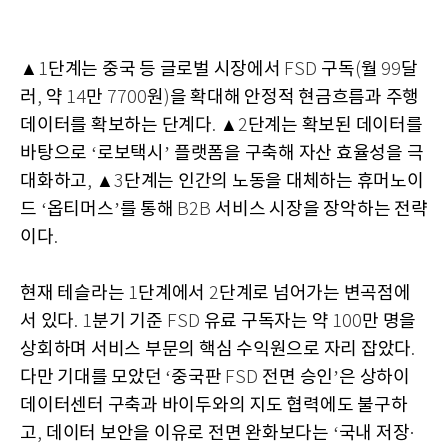
▲
단계는 중국 등 글로벌 시장에서
구독
월
달
1
FSD
(
99
러
약
만
원
을 확대해 안정적 현금흐름과 주행
,
14
7700
)
데이터를 확보하는 단계다
▲
단계는 확보된 데이터를
.
2
바탕으로
로보택시
플랫폼을 구축해 자산 효율성을 극
‘
’
대화하고
▲
단계는 인간의 노동을 대체하는 휴머노이
,
3
드
옵티머스
를 통해
서비스 시장을 장악하는 전략
‘
’
B2B
이다
.
현재 테슬라는
단계에서
단계로 넘어가는 변곡점에
1
2
서 있다
분기 기준
유료 구독자는 약
만 명을
. 1
FSD
100
상회하며 서비스 부문의 핵심 수익원으로 자리 잡았다
.
다만 기대를 모았던
중국판
전면 승인
은 상하이
‘
FSD
’
데이터센터 구축과 바이두와의 지도 협력에도 불구하
고
데이터 보안을 이유로 전면 완화보다는
국내 저장
,
‘
·