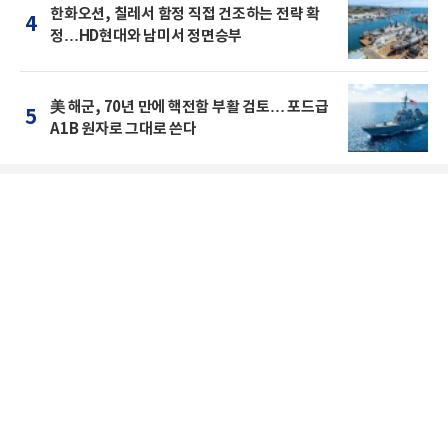
한화오션, 칠레서 함정 직접 건조하는 전략 확
4
정…HD현대와 남미서 정면승부
美 해군, 70년 만에 핵전함 부활 검토… 포드급
5
A1B 원자로 그대로 쓴다