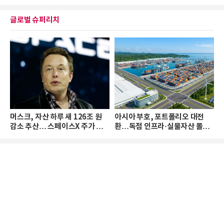
글로벌 슈퍼리치
머스크, 자산 하루 새 126조 원
아시아 부호, 포트폴리오 대전
감소 추산… 스페이스X 주가 하
환…독점 인프라·실물자산 몰린
락 때문
다