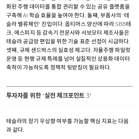
화된 주행 데이터를 통합 관리할 수 있는 공유 플랫폼을
구축해
학습 효율을 높여야 한다
둘째
부품사의
테
AI
.
,
‘
슬라 밸류체인
진입이다
옵티머스 양산에 따라
테
’
.
SBB
크
에스피지 등 감속기 전문사와 서보모터 제조사들은
,
테슬라 공급망 편입을 위한 기술 표준 선점이 시급하다
.
셋째
규제 샌드박스의 실효성 제고다
자율주행 파일럿
,
.
운영 등 현행 규제 특례를 넘어 실질적인 상용화 데이터
축적이 가능하도록 정책적 뒷받침이 필요하다
.
투자자를 위한
실전 체크포인트
‘
3’
테슬라의 장기 우상향 여부를 가늠할 핵심 지표는 다음
과 같다
.