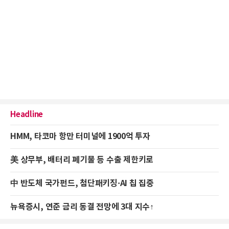
Headline
HMM, 타코마 항만 터미널에 1900억 투자
美 상무부, 배터리 폐기물 등 수출 제한키로
中 반도체 국가펀드, 첨단패키징·AI 칩 집중
뉴욕증시, 연준 금리 동결 전망에 3대 지수↑