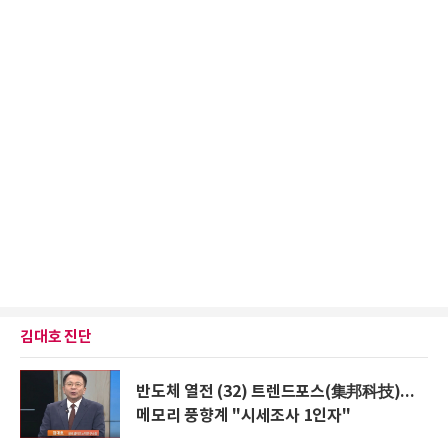
김대호 진단
반도체 열전 (32) 트렌드포스(集邦科技)...
메모리 풍향계 "시세조사 1인자"