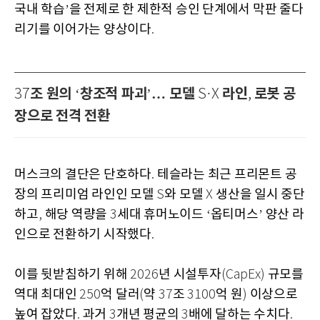
국내 학습
을 전제로 한 제한적 승인 단계에서 막판 줄다
’
리기를 이어가는 양상이다
.
조 원의
창조적 파괴
… 모델
라인
로봇 공
37
‘
’
S·X
,
장으로 전격 전환
머스크의 결단은 단호하다
테슬라는 최근 프리몬트 공
.
장의 프리미엄 라인인 모델
와 모델
생산을 일시 중단
S
X
하고
해당 역량을
세대 휴머노이드
옵티머스
양산 라
,
3
‘
’
인으로 전환하기 시작했다
.
이를 뒷받침하기 위해
년 시설투자
규모를
2026
(CapEx)
역대 최대인
억 달러
약
조
억 원
이상으로
250
(
37
3100
)
높여 잡았다
과거
개년 평균의
배에 달하는 수치다
.
3
3
.