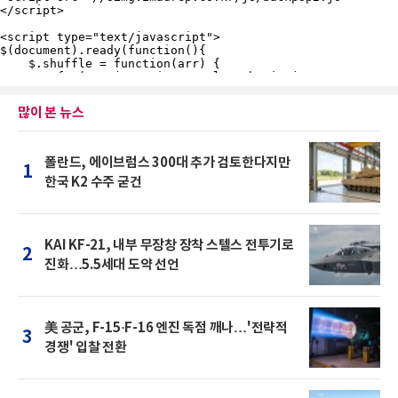
많이 본 뉴스
폴란드, 에이브럼스 300대 추가 검토한다지만
1
한국 K2 수주 굳건
KAI KF-21, 내부 무장창 장착 스텔스 전투기로
2
진화…5.5세대 도약 선언
美 공군, F-15·F-16 엔진 독점 깨나…'전략적
3
경쟁' 입찰 전환