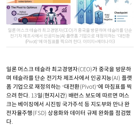
일론 머스크 테슬라 최고경영자(CEO)가 중국을 방문하며 테슬라를 단순
전기차 제조사에서 인공지능(AI) 플랫폼 기업으로 재정의하는 ‘대전환
(Pivot)’에 마침표를 찍으려 한다. 이미지=제미나이3
일론 머스크 테슬라 최고경영자
가 중국을 방문하
(CEO)
며 테슬라를 단순 전기차 제조사에서 인공지능
플랫
(AI)
폼 기업으로 재정의하는
대전환
에 마침표를 찍
‘
(Pivot)’
으려 한다
일
현지시간
배런스 보도에 따르면 머스
. 13
(
)
크는 베이징에서 시진핑 국가주석 등 지도부와 만나 완
전자율주행
상용화와 데이터 규제 완화를 점검했
(FSD)
다
.