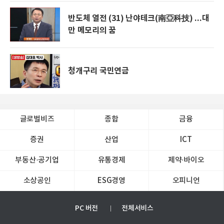
반도체 열전 (31) 난야테크(南亞科技) ...대
만 메모리의 꿈
청개구리 국민연금
글로벌비즈
종합
금융
증권
산업
ICT
부동산·공기업
유통경제
제약∙바이오
소상공인
ESG경영
오피니언
PC 버전
전체서비스