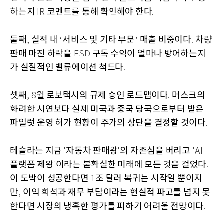
하는지
코멘트를 통해 확인해야 한다
IR
.
둘째
실적 내
서비스 및 기타 부문
매출 비중이다
차량
,
‘
’
.
판매 마진 하락을
구독 수익이 얼마나 방어하는지
FSD
가 실질적인 밸류에이션 척도다
.
셋째
월 로보택시의 규제 승인 로드맵이다
머스크의
, 8
.
화려한 시연보다 실제 미국과 중국 당국으로부터 받은
파일럿 운영 허가 현황이 주가의 상단을 결정할 것이다
.
테슬라는 지금
자동차 판매왕
의 자존심을 버리고
'
'
'AI
플랫폼 제왕
이라는 불확실한 미래에 모든 것을 걸었다
'
.
이 도박이 성공한다면
조 달러 복귀는 시작일 뿐이지
1
만
이익 희석과 재무 부담이라는 현실적 파고를 넘지 못
,
한다면 시장의 냉혹한 평가를 피하기 어려울 전망이다
.