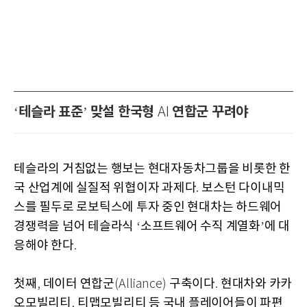
테슬라 표준
맞설 한국형
연합군 꾸려야
‘
’
AI
테슬라의 거침없는 행보는 현대자동차그룹을 비롯한 한
국 산업계에 실질적 위협이자 과제다
보스턴 다이내믹
.
스를 필두로 로보틱스에 투자 중인 현대차는 하드웨어
경쟁력을 넘어 테슬라식
소프트웨어 수직 계열화
에 대
‘
’
응해야 한다
.
첫째
데이터 연합군
구축이다
현대차와 카카
,
(Alliance)
.
오모빌리티
티맵모빌리티 등 국내 플레이어들이 파편
,