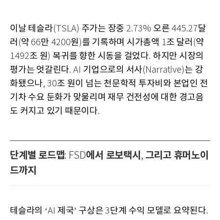
이날 테슬라
주가는 장중
오른
달
(TSLA)
2.73%
445.27
러
약
만
원
를 기록하며 시가총액
조 달러
약
(
66
4200
)
1
(
조 원
복귀를 향한 시동을 걸었다
하지만 시장의
1492
)
.
평가는 엇갈린다
기업으로의 서사
는 강
. AI
(Narrative)
화됐으나
조 원이 넘는 천문학적 투자비와 본업인 전
, 30
기차 수요 둔화가 맞물리며 재무 건전성에 대한 경고음
도 커지고 있기 때문이다
.
단계별 로드맵
에서 로보택시
그리고 휴머노이
: FSD
,
드까지
테슬라의
제국
구상은
단계 수익 모델로 요약된다
‘AI
’
3
.