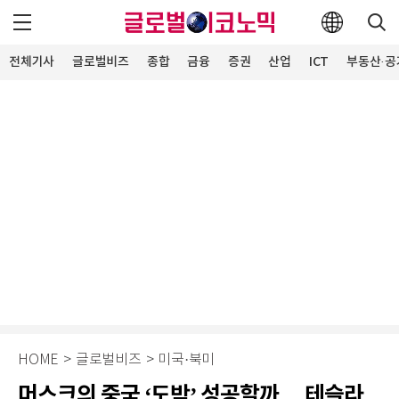
전체기사
글로벌비즈
종합
금융
증권
산업
ICT
부동산·공
HOME
>
글로벌비즈
>
미국·북미
머스크의 중국 ‘도박’ 성공할까… 테슬라,