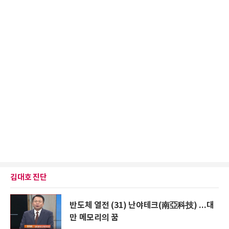
김대호 진단
반도체 열전 (31) 난야테크(南亞科技) ...대
만 메모리의 꿈