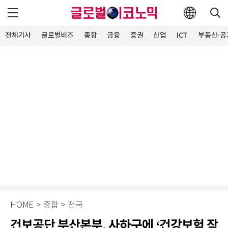
전체기사
글로벌비즈
종합
금융
증권
산업
ICT
부동산·공
HOME
>
종합
>
전국
건보공단 부산본부, 사하구에 ‘건강보험 작