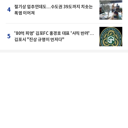
절기상 입추인데도…수도권 39도까지 치솟는
4
폭염 이어져
'80억 피멍' 김포FC 홍경호 대표 '사직 반려'…
5
김포시 "진상 규명이 먼저다"