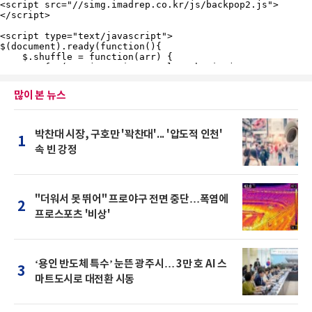
많이 본 뉴스
박찬대 시장, 구호만 '꽉찬대'... '압도적 인천'
1
속 빈 강정
"더워서 못 뛰어" 프로야구 전면 중단…폭염에
2
프로스포츠 '비상'
‘용인 반도체 특수’ 눈뜬 광주시… 3만 호 AI 스
3
마트도시로 대전환 시동