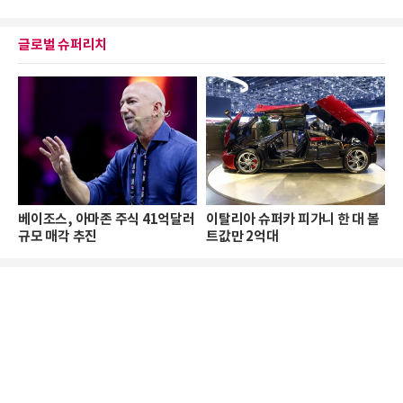
글로벌 슈퍼리치
베이조스, 아마존 주식 41억달러
이탈리아 슈퍼카 피가니 한 대 볼
규모 매각 추진
트값만 2억대