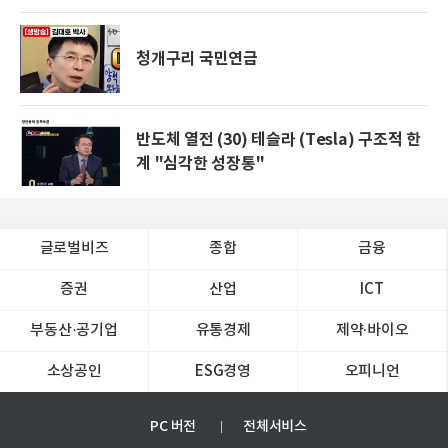
청개구리 국민연금
반도체 열전 (30) 테슬라 (Tesla) 구조적 한
계 "심각한 성장통"
글로벌비즈
종합
금융
증권
산업
ICT
부동산·공기업
유통경제
제약∙바이오
소상공인
ESG경영
오피니언
PC 버전
전체서비스