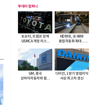
투데이 컴퍼니
토요타, 트럼프 정책
HD현대, 美 HII와
·USMCA 개정 리스크
용접자동화 확대…
직면
미시시피 조선소에 전격
도입
GM, 중국
다이킨, 1분기 영업이익
상하이자동차와 합작
사상 최고치 경신
20년 연장…
2047년까지 파트너십
지속