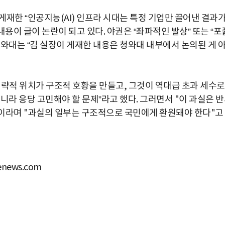
게재한
“
인공지능
(AI)
인프라
시대는
특정
기업만
끌어낸
결과
내용이
글이
논란이
되고
있다
.
야권은
“
좌파적인
발상
”
또는
“
포
청와대는
“
김
실장이
게재한
내용은
청와대
내부에서
논의된
게
전략적
위치가
구조적
호황을
만들고
,
그것이
역대급
초과
세수로
아니라
응당
고민해야
할
문제
”
라고
했다
.
그러면서
"
이
과실은
반
이라며
"
과실의
일부는
구조적으로
국민에게
환원돼야
한다
"
고
news.com