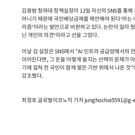
김용범
청와대
정책실장이
12
일
자신의
SNS
를
통해
아니기
때문에
국민배당금제를
제안해야
된
다
”
라는
리즘
”
이라는
발언으로
비판하고
있다
.
논란이
일자
닌
개인의
의견
”
이라고
선을
그었다
.
이날
김
실장은
SNS
에서
"AI
인프라
공급망에서의
이어진다면
,
그
돈을
어떻게
쓸지는
선택의
문제가
기에
걸쳐
전
국민이
함께
쌓은
기반
위에서
나온
것
"
강조했다
.
최정호 글로벌이코노믹 기자 junghochoi5591@g-e