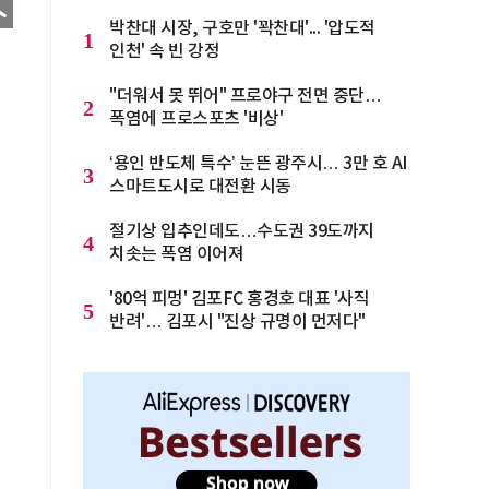
박찬대 시장, 구호만 '꽉찬대'... '압도적
1
인천' 속 빈 강정
"더워서 못 뛰어" 프로야구 전면 중단…
2
폭염에 프로스포츠 '비상'
‘용인 반도체 특수’ 눈뜬 광주시… 3만 호 AI
3
스마트도시로 대전환 시동
절기상 입추인데도…수도권 39도까지
4
치솟는 폭염 이어져
'80억 피멍' 김포FC 홍경호 대표 '사직
5
반려'… 김포시 "진상 규명이 먼저다"