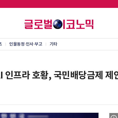
츠
인물동정·인사·부고
기타
I 인프라 호황, 국민배당금제 제안