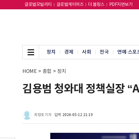
글로벌모빌리티
글로벌게이머즈
더 블링스
PDF지면보기
정치
경제
사회
전국
연예·스포
HOME
>
종합
>
정치
김용범 청와대 정책실장 “A
최정호 기자
입력
2026-05-12 21:19