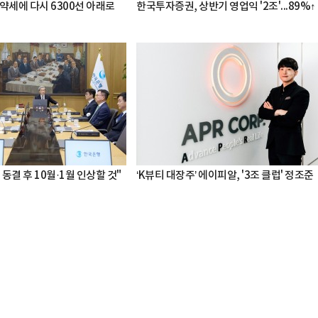
약세에 다시 6300선 아래로
한국투자증권, 상반기 영업익 '2조'...89%↑
 동결 후 10월·1월 인상할 것"
‘K뷰티 대장주’ 에이피알, '3조 클럽' 정조준
박지수 아나운서가 타본 ‘전설의 무쏘’
초보자도 반할 반전 매력”