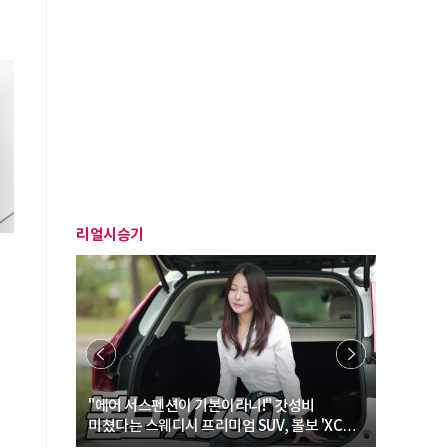
리얼시승기
… “여성·
"에어 서스펜션이 기본이라니!" 갓성비
"디자인 대
미쳤다는 스웨디시 프리미엄 SUV, 볼보 'XC60
크로스오버
B5 울트라'