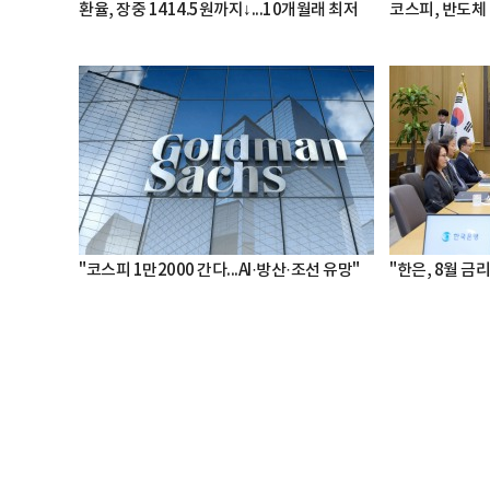
환율, 장중 1414.5원까지↓...10개월래 최저
코스피, 반도체 
"코스피 1만2000 간다...AI·방산·조선 유망"
"한은, 8월 금리