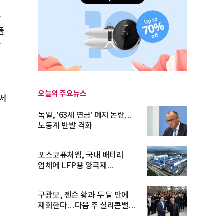
가
퓰
아
오늘의 주요뉴스
세
독일, '63세 연금' 폐지 논란…
노동계 반발 격화
포스코퓨처엠, 국내 배터리
업체에 LFP용 양극재
장기공급계약
구광모, 젠슨 황과 두 달 만에
재회한다…다음 주 실리콘밸리
방...