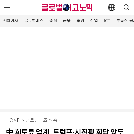
전체기사
글로벌비즈
종합
금융
증권
산업
ICT
부동산·공
HOME
>
글로벌비즈
>
중국
中 희토류 업계, 트럼프·시진핑 회담 앞두