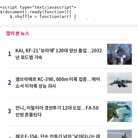
많이 본 뉴스
KAI, KF-21 '보라매' 120대 양산 돌입…2032
1
년 로드맵 가속
엠브라에르 KC-390, 600m 이륙 입증…에어
2
쇼서 이착륙 성능 과시
인니, 이탈리아 경전투기 12대 도입…FA-50
3
안방 흔들린다
체코 F-35A, 단순 전투기 넘어 '날아다니는 레