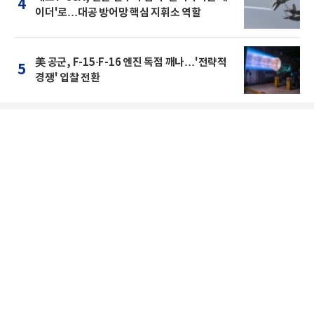
4
이더'로…대공 방어망 핵심 지휘소 역할
美 공군, F-15·F-16 엔진 독점 깨나…'전략적
5
경쟁' 입찰 전환