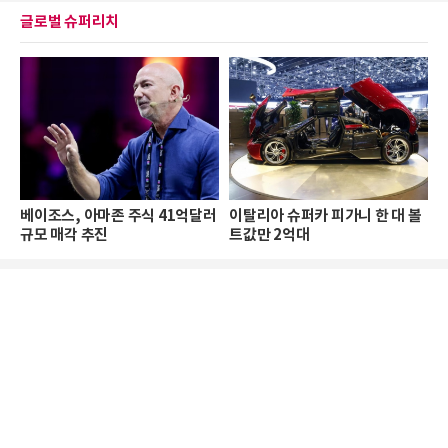
글로벌 슈퍼리치
베이조스, 아마존 주식 41억달러
이탈리아 슈퍼카 피가니 한 대 볼
규모 매각 추진
트값만 2억대