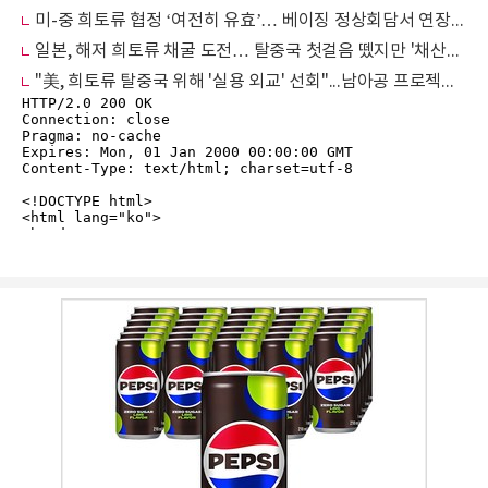
미-중 희토류 협정 ‘여전히 유효’… 베이징 정상회담서 연장 여부 주목
일본, 해저 희토류 채굴 도전… 탈중국 첫걸음 뗐지만 '채산성'이 과제
"美, 희토류 탈중국 위해 '실용 외교' 선회"...남아공 프로젝트에 5000만달러 투자