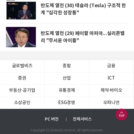
반도체 열전 (30) 테슬라 (Tesla) 구조적 한
계 "심각한 성장통"
반도체 열전 (29) 페이팔 마피아...실리콘밸
리 "무서운 아이들"
글로벌비즈
종합
금융
증권
산업
ICT
부동산·공기업
유통경제
제약∙바이오
소상공인
ESG경영
오피니언
PC 버전
전체서비스
Copyright (c) Global Economic. All rights reserved.