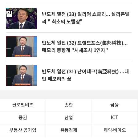
반도체 열전 (33) 윌리엄 쇼클리... 실리콘밸
리 " 최초의 노벨상"
반도체 열전 (32) 트렌드포스(集邦科技)...
메모리 풍향계 "시세조사 1인자"
반도체 열전 (31) 난야테크(南亞科技) ...대
만 메모리의 꿈
글로벌비즈
종합
금융
증권
산업
ICT
부동산·공기업
유통경제
제약∙바이오