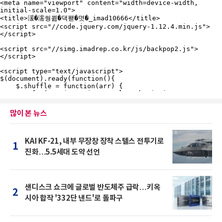
많이 본 뉴스
KAI KF-21, 내부 무장창 장착 스텔스 전투기로
1
진화…5.5세대 도약 선언
샌디스크 쇼크에 글로벌 반도체주 급락…키옥
2
시아 합작 '332단 낸드'로 돌파구