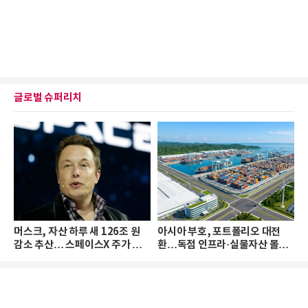
글로벌 슈퍼리치
머스크, 자산 하루 새 126조 원
아시아 부호, 포트폴리오 대전
감소 추산… 스페이스X 주가 하
환…독점 인프라·실물자산 몰린
락 때문
다