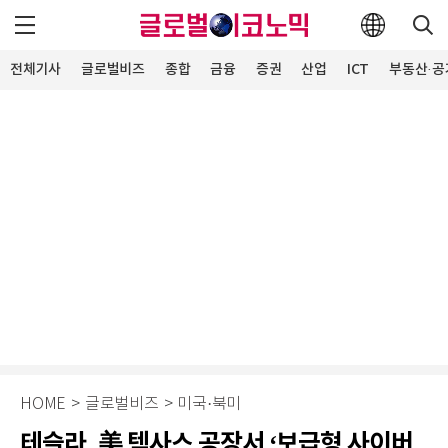
전체기사
글로벌비즈
종합
금융
증권
산업
ICT
부동산·공
HOME
>
글로벌비즈
>
미국·북미
테슬라, 美 텍사스 공장서 ‘보급형 사이버