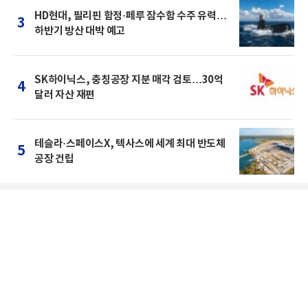
HD현대, 필리핀 함정·페루 잠수함 수주 유력…
3
하반기 방산 대박 예고
SK하이닉스, 충칭공장 지분 매각 검토…30억
4
달러 자산 재편
테슬라·스페이스X, 텍사스에 세계 최대 반도체
5
공장 건립