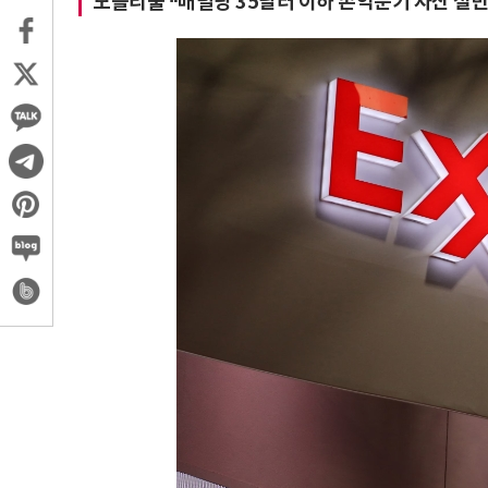
모틀리풀 “배럴당 35달러 이하 손익분기 자산 절반