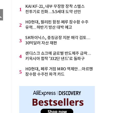
KAI KF-21, 내부 무장창 장착 스텔스
1
전투기로 진화…5.5세대 도약 선언
HD현대, 필리핀 함정·페루 잠수함 수주
2
유력…하반기 방산 대박 예고
SK하이닉스, 충칭공장 지분 매각 검토…
3
30억달러 자산 재편
샌디스크 쇼크에 글로벌 반도체주 급락…
4
키옥시아 합작 '332단 낸드'로 돌파구
HD현대, 페루 거점 MRO 역제안…아르헨
5
잠수함 수주전 파격 카드