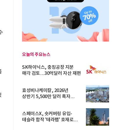
수
오늘의 주요뉴스
SK하이닉스, 충칭공장 지분
를
매각 검토…30억달러 자산 재편
효성비나케미칼, 2026년
했
상반기 5,500만 달러 흑자
전환… 4대 체...
스페이스X, 숏커버링 유입-
테슬라 합작 '테라팹' 호재로
15.83% ...