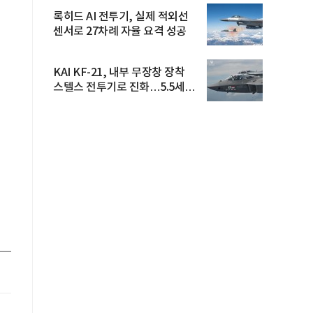
록히드 AI 전투기, 실제 적외선
센서로 27차례 자율 요격 성공
KAI KF-21, 내부 무장창 장착
스텔스 전투기로 진화…5.5세대
도...