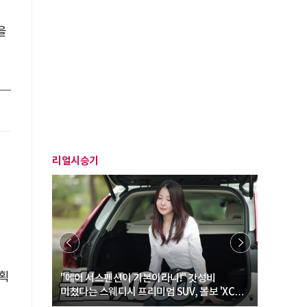
을
리얼시승기
계획
… “여성·
"에어 서스펜션이 기본이라니!" 갓성비
"디자인 대
미쳤다는 스웨디시 프리미엄 SUV, 볼보 'XC60
크로스오버
B5 울트라'