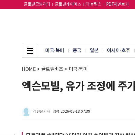
글로벌모빌리티
글로벌게이머즈
더 블링스
PDF지면보기
미국·북미
중국
일본
아시아·호주
HOME
>
글로벌비즈
>
미국·북미
엑슨모빌, 유가 조정에 주가
김현철 기자
입력
2026-05-13 07:39