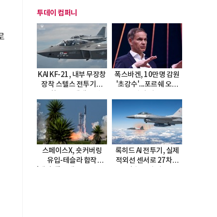
투데이 컴퍼니
로
KAI KF-21, 내부 무장창
폭스바겐, 10만명 감원
장착 스텔스 전투기로
'초강수'...포르쉐 오너
진화…5.5세대 도약
직접 경고
선언
스페이스X, 숏커버링
록히드 AI 전투기, 실제
유입-테슬라 합작
적외선 센서로 27차례
'테라팹' 호재로 15.83%
자율 요격 성공
급등