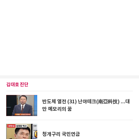
김대호 진단
반도체 열전 (31) 난야테크(南亞科技) ...대
만 메모리의 꿈
청개구리 국민연금