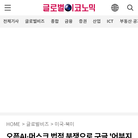
전체기사
글로벌비즈
종합
금융
증권
산업
ICT
부동산·공
HOME
>
글로벌비즈
>
미국·북미
오픈AI·머스크 법적 분쟁으로 구글 '어부지