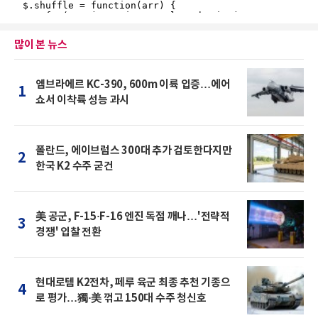
많이 본 뉴스
엠브라에르 KC-390, 600m 이륙 입증…에어
1
쇼서 이착륙 성능 과시
폴란드, 에이브럼스 300대 추가 검토한다지만
2
한국 K2 수주 굳건
美 공군, F-15·F-16 엔진 독점 깨나…'전략적
3
경쟁' 입찰 전환
현대로템 K2전차, 페루 육군 최종 추천 기종으
4
로 평가…獨·美 꺾고 150대 수주 청신호