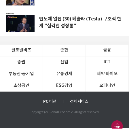
반도체 열전 (30) 테슬라 (Tesla) 구조적 한
계 "심각한 성장통"
글로벌비즈
종합
금융
증권
산업
ICT
부동산·공기업
유통경제
제약∙바이오
소상공인
ESG경영
오피니언
PC 버전
전체서비스
Copyright (c) Global Economic. All rights reserved.