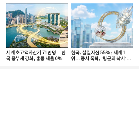
세계 초고액자산가 71만명… 한
한국, 실질자산 55%↑ 세계 1
국 종부세 강화, 홍콩 세율 0%
위… 증시 폭락, ‘평균의 착시’와
부의 유동성 위기