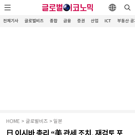
전체기사
글로벌비즈
종합
금융
증권
산업
ICT
부동산·공
HOME
>
글로벌비즈
>
일본
日 이시바 총리 “美 관세 조치, 재검토 포