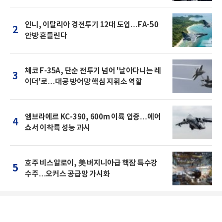
인니, 이탈리아 경전투기 12대 도입…FA-50
2
안방 흔들린다
체코 F-35A, 단순 전투기 넘어 '날아다니는 레
3
이더'로…대공 방어망 핵심 지휘소 역할
엠브라에르 KC-390, 600m 이륙 입증…에어
4
쇼서 이착륙 성능 과시
호주 비스알로이, 美 버지니아급 핵잠 특수강
5
수주…오커스 공급망 가시화