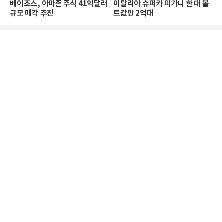
베이조스, 아마존 주식 41억달러
이탈리아 슈퍼카 피가니 한 대 볼
규모 매각 추진
트값만 2억대