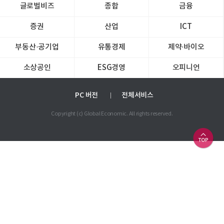
글로벌비즈
종합
금융
증권
산업
ICT
부동산·공기업
유통경제
제약∙바이오
소상공인
ESG경영
오피니언
PC 버전
전체서비스
Copyright (c) Global Economic. All rights reserved.