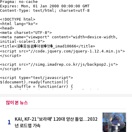
많이 본 뉴스
KAI, KF-21 '보라매' 120대 양산 돌입…2032
1
년 로드맵 가속