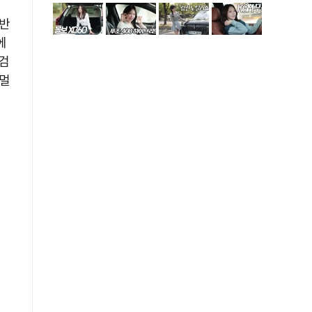
 반
에
 검
 멀