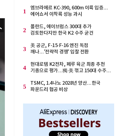
엠브라에르 KC-390, 600m 이륙 입증…
1
에어쇼서 이착륙 성능 과시
폴란드, 에이브럼스 300대 추가
2
검토한다지만 한국 K2 수주 굳건
美 공군, F-15·F-16 엔진 독점
3
깨나…'전략적 경쟁' 입찰 전환
현대로템 K2전차, 페루 육군 최종 추천
4
기종으로 평가…獨·美 꺾고 150대 수주
청신호
TSMC, 1.4나노 2028년 양산…한국
5
파운드리 협공 비상