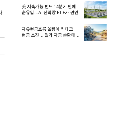
美 지속가능 펀드 14분기 만에
순유입…AI 전력망 ETF가 견인
라
자유현금흐름 쏠림에 빅테크
현금 소진… 월가 자금 순환매
확산
가