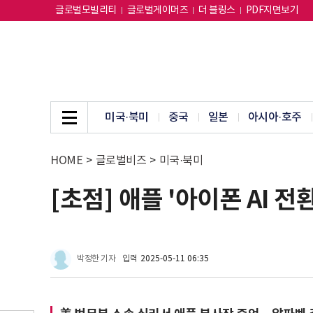
글로벌모빌리티
글로벌게이머즈
더 블링스
PDF지면보기
미국·북미
중국
일본
아시아·호주
HOME
>
글로벌비즈
>
미국·북미
[초점] 애플 '아이폰 AI 전
박정한 기자
입력
2025-05-11 06:35