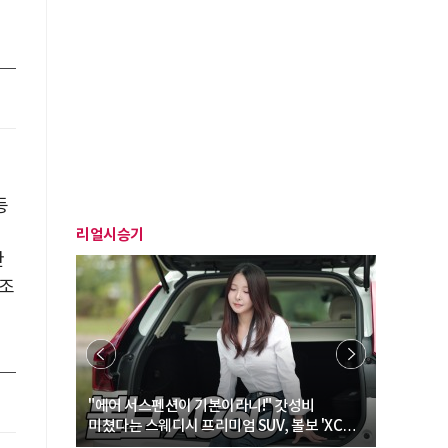
등
년
리얼시승기
산
구조
… “여성·
"에어 서스펜션이 기본이라니!" 갓성비
"디자인 대
미쳤다는 스웨디시 프리미엄 SUV, 볼보 'XC60
크로스오버
B5 울트라'