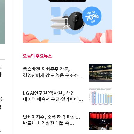
오늘의 주요뉴스
로
폭스바겐 지배주주 가문,
다
경영진에게 강도 높은 구조조정
주문
LG AI연구원 '엑사원', 산업
용
데이터 예측서 구글·알리바바
제쳐
합
닛케이지수, 소폭 하락 마감…
반도체 차익실현 매물 속
TOPIX 선...
스