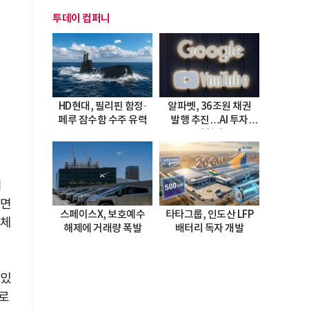
투데이 컴퍼니
HD현대, 필리핀 함정·
알파벳, 36조원 채권
페루 잠수함 수주 유력
발행 추진…AI 투자
시험대
며
하면
스페이스X, 보호예수
타타그룹, 인도산 LFP
대체
해제에 거래량 폭발
배터리 독자 개발
 있
소로