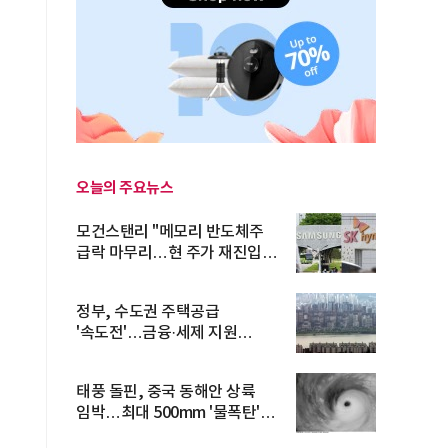
오늘의 주요뉴스
모건스탠리 "메모리 반도체주
급락 마무리…현 주가 재진입
기회...
정부, 수도권 주택공급
'속도전'…금융·세제 지원
총동원
태풍 돌핀, 중국 동해안 상륙
임박…최대 500mm '물폭탄'
예고