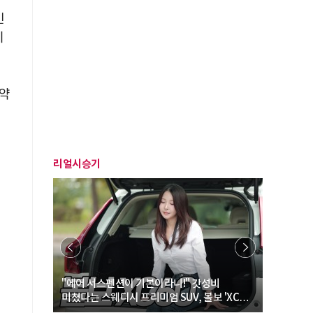
인
이
 약
리얼시승기
… “여성·
"에어 서스펜션이 기본이라니!" 갓성비
"디자인 대
미쳤다는 스웨디시 프리미엄 SUV, 볼보 'XC60
크로스오버
B5 울트라'