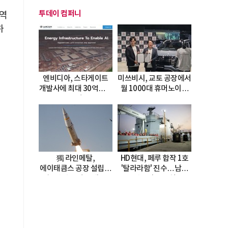
투데이 컴퍼니
 역
하
엔비디아, 스타게이트
미쓰비시, 교토 공장에서
개발사에 최대 30억달러
월 1000대 휴머노이드
투자
양산
獨 라인메탈,
HD현대, 페루 합작 1호
에이태큼스 공장 설립…
'탈라라함' 진수…남미
美 탄약고 기갈 해소
방산거점 결실
한계