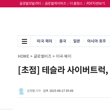
글로벌모빌리티
글로벌게이머즈
더 블링스
PDF지면보기
미국·북미
중국
일본
아시아·호주
HOME
>
글로벌비즈
>
미국·북미
[초점] 테슬라 사이버트럭,
김현철 기자
입력
2025-08-27 05:00