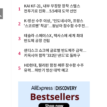
KAI KF-21, 내부 무장창 장착 스텔스
1
전투기로 진화…5.5세대 도약 선언
K-방산 수주 이상, “인도네시아, 프랑스
2
'스코르펜' 착공”…동남아 잠수함 수주전
격화
테슬라·스페이스X, 텍사스에 세계 최대
3
반도체 공장 건립
샌디스크 쇼크에 글로벌 반도체주 급락…
4
키옥시아 합작 '332단 낸드'로 돌파구
HD현대, 필리핀 함정·페루 잠수함 수주
5
유력…하반기 방산 대박 예고