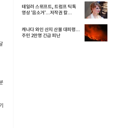
테일러 스위프트, 트럼프 틱톡
영상 '음소거'…저작권 칼
빼들었...
캐나다 와인 산지 산불 대피령…
주민 2만명 긴급 피난
달
분
기