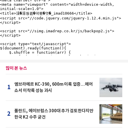
많이 본 뉴스
엠브라에르 KC-390, 600m 이륙 입증…에어
1
쇼서 이착륙 성능 과시
폴란드, 에이브럼스 300대 추가 검토한다지만
2
한국 K2 수주 굳건