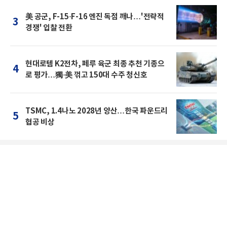
美 공군, F-15·F-16 엔진 독점 깨나…'전략적
3
경쟁' 입찰 전환
현대로템 K2전차, 페루 육군 최종 추천 기종으
4
로 평가…獨·美 꺾고 150대 수주 청신호
TSMC, 1.4나노 2028년 양산…한국 파운드리
5
협공 비상