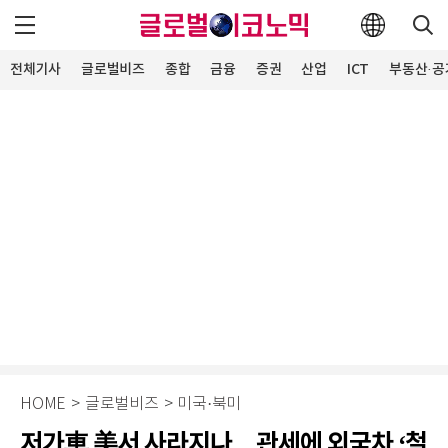
전체기사
글로벌비즈
종합
금융
증권
산업
ICT
부동산·공
HOME
>
글로벌비즈
>
미국·북미
저가車 美서 사라지나…관세에 외국차 ‘철