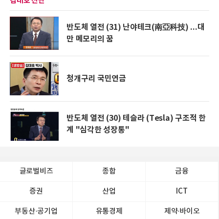
김대호 진단
반도체 열전 (31) 난야테크(南亞科技) ...대
만 메모리의 꿈
청개구리 국민연금
반도체 열전 (30) 테슬라 (Tesla) 구조적 한
계 "심각한 성장통"
글로벌비즈
종합
금융
증권
산업
ICT
부동산·공기업
유통경제
제약∙바이오