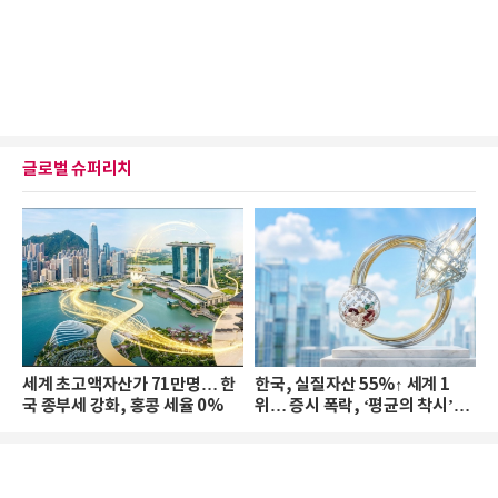
글로벌 슈퍼리치
세계 초고액자산가 71만명… 한
한국, 실질자산 55%↑ 세계 1
국 종부세 강화, 홍콩 세율 0%
위… 증시 폭락, ‘평균의 착시’와
부의 유동성 위기